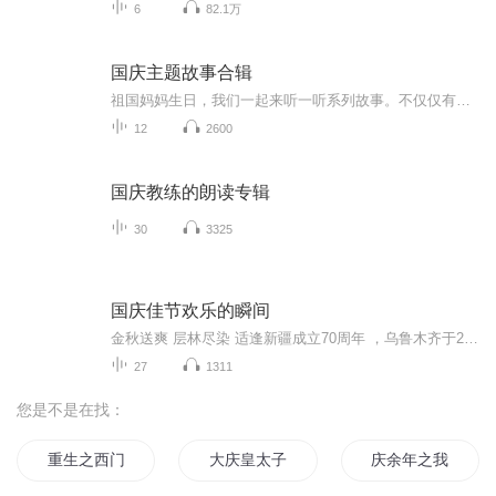
6
82.1万
国庆主题故事合辑
祖国妈妈生日，我们一起来听一听系列故事。不仅仅有《我的祖国》，还有红军故事，也有关于战争的故事，让大家体会到和平年代的不易。
12
2600
国庆教练的朗读专辑
30
3325
国庆佳节欢乐的瞬间
金秋送爽 层林尽染 适逢新疆成立70周年 ，乌鲁木齐于2025年9月23日迎来党中央和习大大带领的慰问团。新疆各族群众欢欣鼓舞，热烈欢迎。
27
1311
您是不是在找：
重生之西门庆
大庆皇太子
庆余年之我叫王启