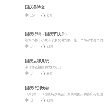
国庆美诗文
108
4173
国庆特辑（国庆节快乐）
在评书界，小魏有个朋友叫刘鹏，是一个为评书努力的小伙子。在2021年国庆期间，他想弄个特辑，便烦劳我给他录个爱国题材的评书小段儿。这种事情，不是特殊情况，小魏一般不会拒绝，也就给其录了一个《鲁迅踢鬼》，等他传完，我再传到我的专辑里。另外，小...
14
1.6万
国庆去哪儿玩
带你游览祖国的大好河山……
14
2687
国庆特别晚会
《原创》：《国庆特别晚会》为展现国庆的喜庆与祖国的深情我将以具体的场景切入从清晨升旗的庄严到街头巷尾的欢庆到历史与当下的交融，用优美的笔触传递对祖国的热爱与自豪！用诗歌和情感美文形式，歌颂祖国的繁荣富强，祝人民幸福安康！
12
2.9万