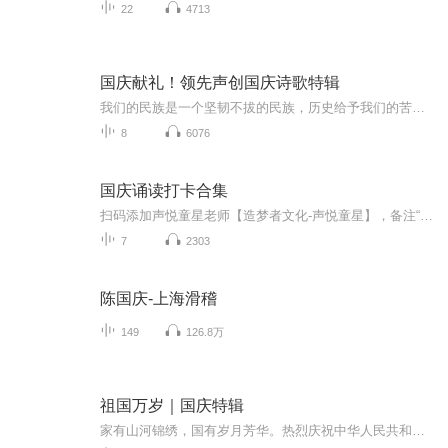
22
4713
国庆献礼！领先声创国庆诗歌特辑
我们的民族是一个坚韧不拔的民族，历史给予我们的苦难都变成了闪着金光的勋章！我们的国家是一个龙腾虎跃的国家，那条巨龙正以不可阻挡之势崛起于神奇的东方！------------------------------------------------值此祖国70周年华诞之际，领先声创以诗歌向祖国献礼！用我们的声音、用我们的热血、用我们的灵魂诵读经典爱国篇章，歌颂我们的祖国！永远繁荣富强！
8
6076
国庆诵读打卡合集
扫码添加声悦童星老师【造梦者文化-声悦童星】，备注“诵读打卡”报名，已添加好友的，直接发送“诵读打卡”报名，报名成功后进入社群。
7
2303
陈国庆-上海滑稽
149
126.8万
祖国万岁｜国庆特辑
家有山河锦绣，国有岁月芳华。热烈庆祝中华人民共和国成立73周年！