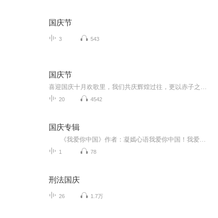
国庆节
3
543
国庆节
喜迎国庆十月欢歌里，我们共庆辉煌过往，更以赤子之心，向未来书写滚烫的誓言——这盛世，值得我们以热爱相拥。
20
4542
国庆专辑
《我爱你中国》作者：凝嫣心语我爱你中国！我爱你春天蓬勃的秧苗；我爱你秋日金黄的硕果。我爱你中国！我爱你青松气质，我爱你红梅品格！我爱你家乡的甜蔗好像乳汁滋润着我的心窝。我爱你中国，我要把最美的歌儿献给你，我的母亲我的祖国。我爱你中国，我爱...
1
78
刑法国庆
26
1.7万