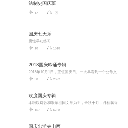
法制史国庆班
12
1万
国庆七天乐
魔性早功练习
10
1518
2018国庆吟诵专辑
2018年10月1日，正值国庆日。一大早看到一个公号文章，正是文天祥的《己卯十月一日至燕越五日罹狴犴有感而赋》。当然，彼十一非当今的十一。不过数字的巧合还是让人感触，今天拿来读一读，体味一番历史英杰的民族情怀，恰也当时。 根据诗题来看，这组诗是写于十月一日至十月五日之间，是文天祥被俘之后所作，这些诗作不仅有凛凛正气，更也能看的到他百端交集的复杂情感。另一首于右任先生的《望大陆》，微信公号有称《望乡》，一句“山之上国之殇”荡气回肠，一并兴起拿来读了一读。仓促间多有瑕疵...
38
2592
欢度国庆专辑
本辑以诗歌和歌颂祖国文章为主，金秋十月，丹桂飘香，在这个充满丰收喜悦的季节里，我们满怀激动和自豪，迎来了中华人民共和国76周年华诞。这不仅是一个庄重的纪念日，更是全体中华儿女共同欢庆的盛大的节日，承载着深厚的民族情感和历史意义.
167
6788
国庆出游去山西