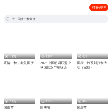
打开APP
十一国庆中秋双庆
1.1万
1367
635
寄情中秋，献礼国庆
2025中国朗诵联盟中
国庆中秋系列打卡活
秋国庆双节歌咏会
动（完结）
2.1万
1726
465
国庆节
国庆节
国庆节