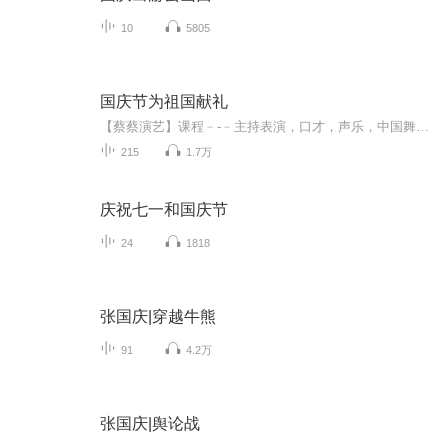
10
5805
国庆节为祖国献礼
【蔡蔡演艺】课程﹣-﹣主持表演，口才，声乐，中国舞，民族舞。独特的小舞台，专业的录音棚，每一位同学都能成为优秀的小明星。独特的教学模式，轻松上课，快乐学习！知名主持人，舞蹈家，高级教师任职授课！江南总校：河沟街42号三楼 18545856430江北分校...
215
1.7万
庆祝七一和国庆节
24
1818
张国庆|穿越牛熊
91
4.2万
张国庆|舆论战