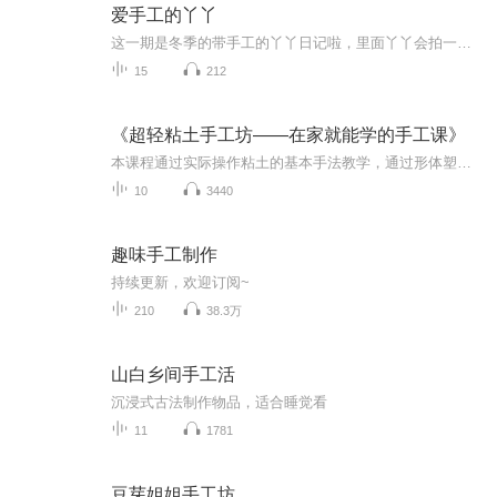
爱手工的丫丫
这一期是冬季的带手工的丫丫日记啦，里面丫丫会拍一些关于手工的内容，让我们一起见证手工给我们带来的快乐吧
15
212
《超轻粘土手工坊——在家就能学的手工课》
本课程通过实际操作粘土的基本手法教学，通过形体塑造，比例协调，培养孩子的立体空间思维、量变的感知，学习长短、大小、粗细、多少等数学问题。通过用基础颜色混合，变换出多种多样的色彩，不同色彩的搭配，不同形体的组合，启蒙孩子的设计能力，思考能...
10
3440
趣味手工制作
持续更新，欢迎订阅~
210
38.3万
山白乡间手工活
沉浸式古法制作物品，适合睡觉看
11
1781
豆芽姐姐手工坊