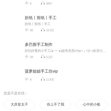
6
3557
折纸丨剪纸丨手工
折纸丨剪纸丨手工
90
12.5万
多巴胺手工制作
好玩好看的小手工(๑˙ー˙๑)超有意思ε٩(๑> ₃ <)۶ з欢迎大家收看(｡･ω･｡)ﾉ♡
28
5.2万
菠萝姐姐手工坊vip
9
11.8万
您是不是在找：
大庆皇太子
你上不了我的船
心中的小船