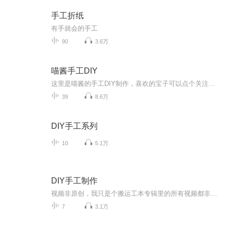
手工折纸
有手就会的手工
90
3.6万
喵酱手工DIY
这里是喵酱的手工DIY制作，喜欢的宝子可以点个关注，订阅支持一波哦，谢谢啦
39
8.6万
DIY手工系列
10
5.1万
DIY手工制作
视频非原创，我只是个搬运工本专辑里的所有视频都非原创哦～手工DIY教程，制作出可爱的手工作品～希望大家喜欢这个专辑 谢谢大家的支持！
7
3.1万