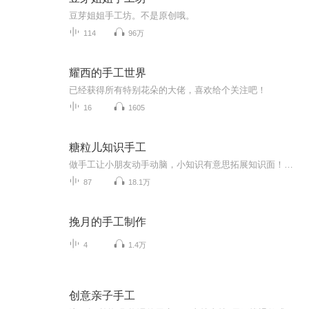
豆芽姐姐手工坊。不是原创哦。
114
96万
耀西的手工世界
已经获得所有特别花朵的大佬，喜欢给个关注吧！
16
1605
糖粒儿知识手工
做手工让小朋友动手动脑，小知识有意思拓展知识面！玩中有学，乐学乐玩！
87
18.1万
挽月的手工制作
4
1.4万
创意亲子手工