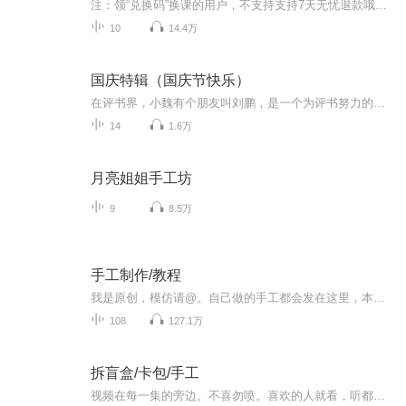
注：领“兑换码”换课的用户，不支持支持7天无忧退款哦。
10
14.4万
国庆特辑（国庆节快乐）
在评书界，小魏有个朋友叫刘鹏，是一个为评书努力的小伙子。在2021年国庆期间，他想弄个特辑，便烦劳我给他录个爱国题材的评书小段儿。这种事情，不是特殊情况，小魏一般不会拒绝，也就给其录了一个《鲁迅踢鬼》，等他传完，我再传到我的专辑里。另外，小...
14
1.6万
月亮姐姐手工坊
9
8.5万
手工制作/教程
我是原创，模仿请@。自己做的手工都会发在这里，本人真的特别喜欢做手工呢，还建了社团，欢迎加入。本人没有彩色打印机，所以有些东西是黑白的哦，不过还是会给彩色的图纸的，都放在最后，可以截图。欢迎小伙伴订阅，评价，点赞
108
127.1万
拆盲盒/卡包/手工
视频在每一集的旁边。不喜勿喷。喜欢的人就看，听都可以！！！！！