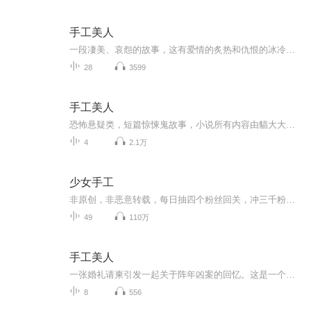
手工美人
一段凄美、哀怨的故事，这有爱情的炙热和仇恨的冰冷。一张婚礼请柬引出一起阵年凶案的回忆。展颜，是个美丽的女子，曾经令他梦牵魂绕令他爱不释手的已经逝去的女孩，意外地成了最要好朋友的妻子？待产的妹妹总是噩运连连，这是为什么？自己新结识的女友又...
28
3599
手工美人
恐怖悬疑类，短篇惊悚鬼故事，小说所有内容由貓大大独自录制完成。
4
2.1万
少女手工
非原创，非恶意转载，每日抽四个粉丝回关，冲三千粉麻烦帮个忙，鞋鞋️️
49
110万
手工美人
一张婚礼请柬引发一起关于阵年凶案的回忆。这是一个凄美、哀怨的故事，有爱情的炙热和仇恨的冰冷。展颜，这个曾经令他断肠令他梦牵魂绕的已经逝去的女孩，怎会意外地成了最要好朋友的妻子？待产的妹妹为何总是噩运连连？而自己新结识的女友为何又与传说中医院的恐怖护士有何关联？
8
556