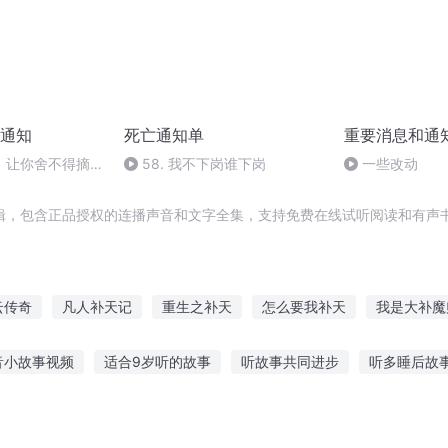
通知
死亡通知单
重要消息和通
】让你舍不得摘耳
58. 我不下岗谁下岗
一些改动
辑，包含正品授权的连播声音和文字全集，支持免费在线试听阅读和有声书
云传奇
凡人补天记
重生之补天
怎么要我补天
我是大补魔
补课啦
通向只有神知道的世界
情天可补
亡灵通知书
替补
音小故事视频
适合9岁听的故事
听故事共同进步
听多睡后故
星修补天记
回复放假
合听的故事
听哭了的故事qq飞车
快乐星星故事在线听
伤心时