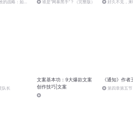
有效的战略：如何
谁是“网暴黑手”？（完整版）
好久不见，来
应对替代品
文案基本功：9大爆款文案
《通知》作者
创作技巧|文案
灵队长
第四章第五节