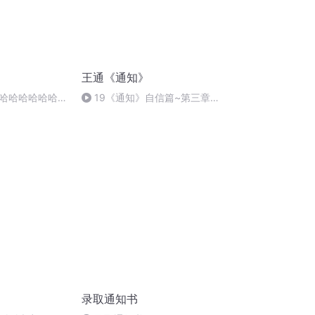
王通《通知》
哈哈哈哈哈哈哈
19《通知》自信篇~第三章提
哈
升身体能量3经络导引法3
录取通知书