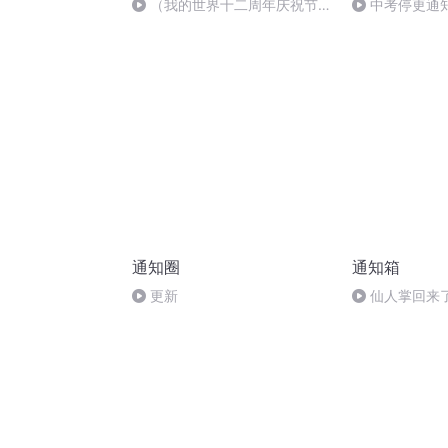
（我的世界十二周年庆祝节
中考停更通
目）此生无悔入麦块，来世还做
方块人！
通知圈
通知箱
更新
仙人掌回来