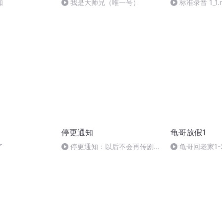
知
我是大师兄（唯一号）
标准录音 1_1.
停更通知
龟哥放假1
了
停更通知：以后不会再传剧
龟哥回老家1-
了，除非是亲友和自己的剧。感
谢支持~2016.12.08