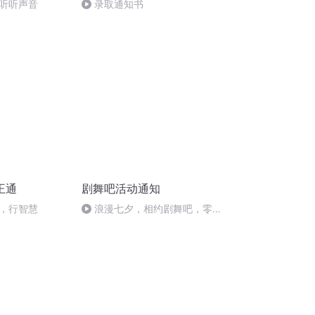
听听声音
录取通知书
王通
剧舞吧活动通知
，行智慧
浪漫七夕，相约剧舞吧，零距
离蜜恋尽在2017年8月27号晚8
点