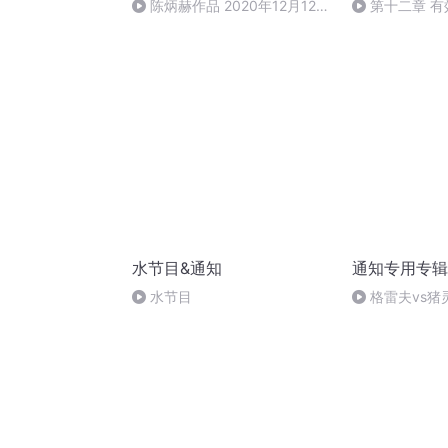
陈炳赫作品 2020年12月12日
第十二章 
19:55
命名、定价、
水节目&通知
通知专用专辑
水节目
格雷夫vs猪