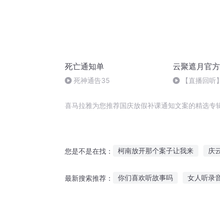
死亡通知单
云聚遮月官方
死神通告35
【直播回听
机的说书人
喜马拉雅为您推荐国庆放假补课通知文案的精选专
柯南放开那个案子让我来
庆
您是不是在找：
通灵档案
颜控少女学神大人
你们喜欢听故事吗
女人听录
最新搜索推荐：
别打了好好听课
大庆皇太子
听抖音哄睡故事
胆小爱哭适