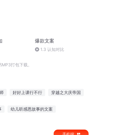
知
爆款文案
1.3 认知对比
MP3打包下载。
师
好好上课行不行
穿越之大庆帝国
魔王
重庆儿女
一人有庆
事
幼儿听感恩故事的文案
听快乐的故事
瞎子诡异故事在线听
手机端