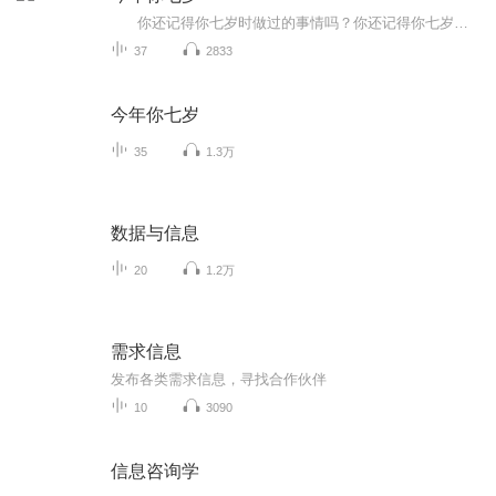
你还记得你七岁时做过的事情吗？你还记得你七岁时父母、亲人对你的教育和陪伴吗？刘健屏老师的《今年你七岁》，就描绘了一个父亲是如何爱孩子的，描绘了他在陪伴孩子的成长中所产生的一种焦虑中的父爱。 书中说：人都是从童年走过来的...
37
2833
今年你七岁
35
1.3万
数据与信息
20
1.2万
需求信息
发布各类需求信息，寻找合作伙伴
10
3090
信息咨询学