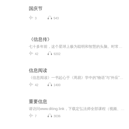
国庆节
3
543
《信息传》
七十多年前，这个星球上极为聪明和智慧的头脑。时常聚集在纽约比克曼酒店，讨论后工业时代层次的科学问题。其中包括冯·诺依曼、图灵、维娜和香农等人。在一次讨论中，作为信息史上划时代的杰出人物香农指出，信息的意义就在于消除对未知世界的不确定性，...
42
9202
信息阅读
《信息阅读》一书起心于《周易》学中的“物语”与“外应”的概念。 “物语”含义是指一个物体或一件事情，在一个特定的情景场合中，总是会 透露出当事人，在当时的心理状态与内心想法体现，并通过“物体”的色彩、 形状、款式、大小、气息等寓意形式表现出...
42
1400
重要信息
请访问www.diting.link，下载定弘法师全部课程（视频、音频），欢迎流通，法水长流
7
3036