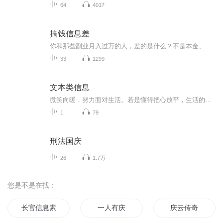
64
4017
搞钱信息差
你和那些副业月入过万的人，差的是什么？不是本金、不是人脉、不是学历——是他们知道你不知道的信息。当你还在死磕工资时，有人在豆瓣副业小组里发现了月入3000的冷门需求；当你还在被“稳定”麻醉时，有人从一条政策新闻里读出了年入百万的生意；当你还...
33
1299
文本类信息
微笑向暖，努力面对生活。若是懂得把心放平，生活的美就是一泓平静的水，人间烟火里，最美就是平常。时间会给我们想要的风景，微笑面对生活，人间烟火中处处都是美好。我们在光阴的故事里，参悟人生，感悟生活，需要的是内心的平静。在美丽的风景背后，种...
1
79
刑法国庆
26
1.7万
您是不是在找：
长官信息素要吗
一人有庆
庆云传奇