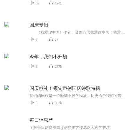
52
1761
国庆专辑
《我爱你中国》作者：凝嫣心语我爱你中国！我爱你春天蓬勃的秧苗；我爱你秋日金黄的硕果。我爱你中国！我爱你青松气质，我爱你红梅品格！我爱你家乡的甜蔗好像乳汁滋润着我的心窝。我爱你中国，我要把最美的歌儿献给你，我的母亲我的祖国。我爱你中国，我爱...
1
78
今年，我们小升初
8
2775
国庆献礼！领先声创国庆诗歌特辑
我们的民族是一个坚韧不拔的民族，历史给予我们的苦难都变成了闪着金光的勋章！我们的国家是一个龙腾虎跃的国家，那条巨龙正以不可阻挡之势崛起于神奇的东方！------------------------------------------------值此祖国70周年华诞之际，领先声创以诗歌向祖国献礼！用我们的声音、用我们的热血、用我们的灵魂诵读经典爱国篇章，歌颂我们的祖国！永远繁荣富强！
8
6076
每日信息差
了解每日信息差阅读信息更方便感谢大家的关注