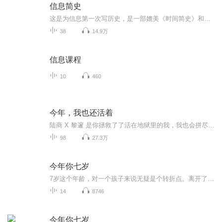
信息简史
这是为信息第一次写历史，是一部媲美《时间简史》和《万物简史》的著作。该书对于任何想了解信息时代是如何发展而来，它又将走向何处的读者，都将是一次极富启示的阅读体验。
38
14.9万
信息课程
10
460
今年，我也还活着
陆商 X 黎邃 是你拯救了了活在地狱里的我，我也会拼尽一切给你生的希望。虐心且虐狗，值得来感受！！
98
27.3万
今年你七岁
7岁这个年龄，对一个孩子来说无疑是个转折点。离开了以游戏为主的幼儿园，跨进了以学习为主的校门；摆脱了阿姨的整日庇护，开始了相对独立的崭新生活……他们会碰到一些什么新鲜事儿？他们的脑子里会闪起一些什么怪效果？面对孩子呈现的种种题目，做家长的又该想些什么？做些什么？小说真实地记录了一个小学一年级生一年来的所作所为，同时记录了孩子家长的所思所想。作品情感细腻真挚，思考深进新奇，文长自然幽默，不只孩子读来妙趣横生，家长读来也将深受启迪。...
14
8746
今年你七岁