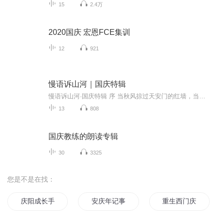
15
2.4万
2020国庆 宏恩FCE集训
12
921
慢语诉山河｜国庆特辑
慢语诉山河·国庆特辑 序 当秋风掠过天安门的红墙，当桂香漫过万里长江的碧波，我总愿慢下脚步，以声为笔，轻轻描摹这山河的模样。 不必追赶喧嚣的潮，也无需堆砌华丽的词——这一辑里，每一段朗诵都是心底的低语：是对着塞北草原的星子说“国泰”，是向着...
13
808
国庆教练的朗读专辑
30
3325
您是不是在找：
庆阳成长手札
安庆年记事
重生西门庆