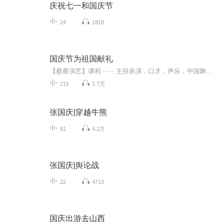
庆祝七一和国庆节
24
1818
国庆节为祖国献礼
【蔡蔡演艺】课程﹣-﹣主持表演，口才，声乐，中国舞，民族舞。独特的小舞台，专业的录音棚，每一位同学都能成为优秀的小明星。独特的教学模式，轻松上课，快乐学习！知名主持人，舞蹈家，高级教师任职授课！江南总校：河沟街42号三楼 18545856430江北分校...
215
1.7万
张国庆|穿越牛熊
91
4.2万
张国庆|舆论战
22
4713
国庆出游去山西