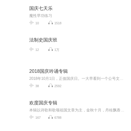
国庆七天乐
魔性早功练习
10
1518
法制史国庆班
12
1万
2018国庆吟诵专辑
2018年10月1日，正值国庆日。一大早看到一个公号文章，正是文天祥的《己卯十月一日至燕越五日罹狴犴有感而赋》。当然，彼十一非当今的十一。不过数字的巧合还是让人感触，今天拿来读一读，体味一番历史英杰的民族情怀，恰也当时。 根据诗题来看，这组诗是写于十月一日至十月五日之间，是文天祥被俘之后所作，这些诗作不仅有凛凛正气，更也能看的到他百端交集的复杂情感。另一首于右任先生的《望大陆》，微信公号有称《望乡》，一句“山之上国之殇”荡气回肠，一并兴起拿来读了一读。仓促间多有瑕疵...
38
2592
欢度国庆专辑
本辑以诗歌和歌颂祖国文章为主，金秋十月，丹桂飘香，在这个充满丰收喜悦的季节里，我们满怀激动和自豪，迎来了中华人民共和国76周年华诞。这不仅是一个庄重的纪念日，更是全体中华儿女共同欢庆的盛大的节日，承载着深厚的民族情感和历史意义.
167
6788