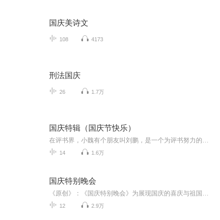
国庆美诗文
108
4173
刑法国庆
26
1.7万
国庆特辑（国庆节快乐）
在评书界，小魏有个朋友叫刘鹏，是一个为评书努力的小伙子。在2021年国庆期间，他想弄个特辑，便烦劳我给他录个爱国题材的评书小段儿。这种事情，不是特殊情况，小魏一般不会拒绝，也就给其录了一个《鲁迅踢鬼》，等他传完，我再传到我的专辑里。另外，小...
14
1.6万
国庆特别晚会
《原创》：《国庆特别晚会》为展现国庆的喜庆与祖国的深情我将以具体的场景切入从清晨升旗的庄严到街头巷尾的欢庆到历史与当下的交融，用优美的笔触传递对祖国的热爱与自豪！用诗歌和情感美文形式，歌颂祖国的繁荣富强，祝人民幸福安康！
12
2.9万