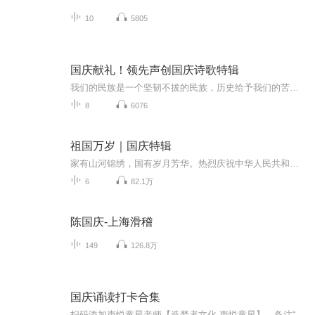
10
5805
国庆献礼！领先声创国庆诗歌特辑
我们的民族是一个坚韧不拔的民族，历史给予我们的苦难都变成了闪着金光的勋章！我们的国家是一个龙腾虎跃的国家，那条巨龙正以不可阻挡之势崛起于神奇的东方！------------------------------------------------值此祖国70周年华诞之际，领先声创以诗歌向祖国献礼！用我们的声音、用我们的热血、用我们的灵魂诵读经典爱国篇章，歌颂我们的祖国！永远繁荣富强！
8
6076
祖国万岁｜国庆特辑
家有山河锦绣，国有岁月芳华。热烈庆祝中华人民共和国成立73周年！
6
82.1万
陈国庆-上海滑稽
149
126.8万
国庆诵读打卡合集
扫码添加声悦童星老师【造梦者文化-声悦童星】，备注“诵读打卡”报名，已添加好友的，直接发送“诵读打卡”报名，报名成功后进入社群。