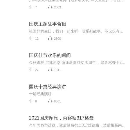
7
2303
国庆主题故事合辑
祖国妈妈生日，我们一起来听一听系列故事。不仅仅有《我的祖国》，还有红军故事，也有关于战争的故事，让大家体会到和平年代的不易。
12
2600
国庆佳节欢乐的瞬间
金秋送爽 层林尽染 适逢新疆成立70周年 ，乌鲁木齐于2025年9月23日迎来党中央和习大大带领的慰问团。新疆各族群众欢欣鼓舞，热烈欢迎。
27
1311
国庆十篇经典演讲
十篇经典演讲
8
8361
2021国庆摩旅，丙察察317格聂
今年丙察察进藏，然后经昌都走317过德格，然后格聂南线，最后沙溪古镇收尾。