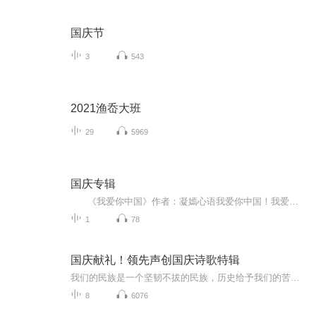
国庆节
3
543
2021渔岙大班
29
5969
国庆专辑
《我爱你中国》作者：凝嫣心语我爱你中国！我爱你春天蓬勃的秧苗；我爱你秋日金黄的硕果。我爱你中国！我爱你青松气质，我爱你红梅品格！我爱你家乡的甜蔗好像乳汁滋润着我的心窝。我爱你中国，我要把最美的歌儿献给你，我的母亲我的祖国。我爱你中国，我爱...
1
78
国庆献礼！领先声创国庆诗歌特辑
我们的民族是一个坚韧不拔的民族，历史给予我们的苦难都变成了闪着金光的勋章！我们的国家是一个龙腾虎跃的国家，那条巨龙正以不可阻挡之势崛起于神奇的东方！------------------------------------------------值此祖国70周年华诞之际，领先声创以诗歌向祖国献礼！用我们的声音、用我们的热血、用我们的灵魂诵读经典爱国篇章，歌颂我们的祖国！永远繁荣富强！
8
6076