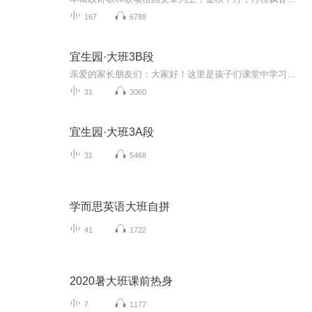
167
6788
宜生园·大班3B段
亲爱的家长朋友们：大家好！这里是孩子们课堂中学习的英语儿歌、韵律、单词、短语、句子等的音频，请家长们在家里陪孩子们一起学习，每天说一说英语。如果您懂一些英语，可以把英语融入生活，将学习的内容与生活实际相结合，和孩子做简单的日常英语交流。...
31
3060
宜生园·大班3A段
31
5468
学而思英语大班自拼
41
1722
2020暑大班课前热身
7
1177