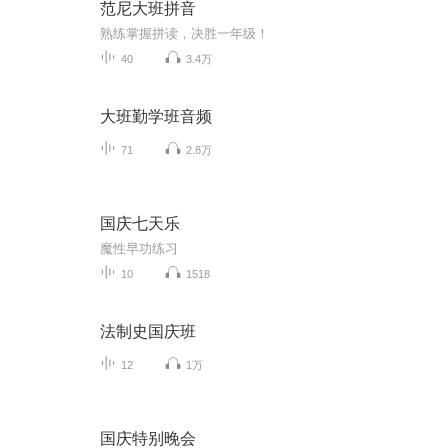
范尼大班拼音
熟练掌握拼读，决胜一年级！
40
3.4万
大班勤学班音频
71
2.8万
国庆七天乐
魔性早功练习
10
1518
法制史国庆班
12
1万
国庆特别晚会