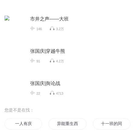
市井之声——大班
146
3.2万
张国庆|穿越牛熊
91
4.2万
张国庆|舆论战
22
4713
您是不是在找：
一人有庆
异能重生西门庆
十一班的同学