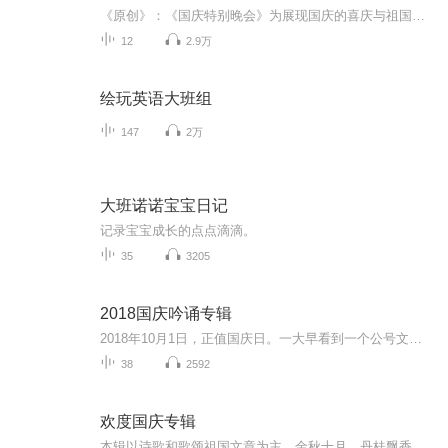
《原创》：《国庆特别晚会》为展现国庆的喜庆与祖国的深情我将以具体的场景切入从清晨升旗的庄严到街头巷尾的欢庆到历史与当下的交融，用优美的笔触传递对祖国的热爱与自豪！用诗歌和情感美文形式，歌颂祖国的繁荣富强，祝人民幸福安康！
12
2.9万
绘玩英语大班组
147
2万
大班诺诺宝宝日记
记录宝宝成长的点点滴滴。
35
3205
2018国庆吟诵专辑
2018年10月1日，正值国庆日。一大早看到一个公号文章，正是文天祥的《己卯十月一日至燕越五日罹狴犴有感而赋》。当然，彼十一非当今的十一。不过数字的巧合还是让人感触，今天拿来读一读，体味一番历史英杰的民族情怀，恰也当时。 根据诗题来看，这组诗是写于十月一日至十月五日之间，是文天祥被俘之后所作，这些诗作不仅有凛凛正气，更也能看的到他百端交集的复杂情感。另一首于右任先生的《望大陆》，微信公号有称《望乡》，一句“山之上国之殇”荡气回肠，一并兴起拿来读了一读。仓促间多有瑕疵...
38
2592
欢度国庆专辑
本辑以诗歌和歌颂祖国文章为主，金秋十月，丹桂飘香，在这个充满丰收喜悦的季节里，我们满怀激动和自豪，迎来了中华人民共和国76周年华诞。这不仅是一个庄重的纪念日，更是全体中华儿女共同欢庆的盛大的节日，承载着深厚的民族情感和历史意义.