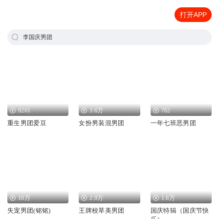
打开APP
李国庆男团
9201
3.6万
762
重生男团爱豆
女扮男装混男团
一年七班恶男团
10万
2.9万
1.6万
失宠男团(铭铭)
王牌校草美男团
国庆特辑（国庆节快