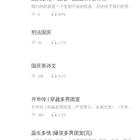
我们的民族是一个坚韧不拔的民族，历史给予我们的苦难都变成了闪着金光的勋章！我们的国家是一个龙腾虎跃的国家，那条巨龙正以不可阻挡之势崛起于神奇的东方！------------------------------------------------值此祖国70周年华诞之际，领先声创以诗歌向祖国献礼！用我们的声音、用我们的热血、用我们的灵魂诵读经典爱国篇章，歌颂我们的祖国！永远繁荣富强！
8
6076
刑法国庆
26
1.7万
国庆美诗文
108
4173
月华传 | 穿越多男团宠
月华传 | 穿越多男团宠（不管男几，全揣兜里）《月华传》穿越一女多男题材: 女扮男、权谋、穿越、古言、一女多男共393集，首发40集，每日更新3集听月Ximi会员，可享受超前听服务和免费畅听收费声音。（欢迎成为月明的初始大股东哦）超前听的部分，3天后，-...
384
2.3万
蕊生多情 |爆笑多男团宠(完)