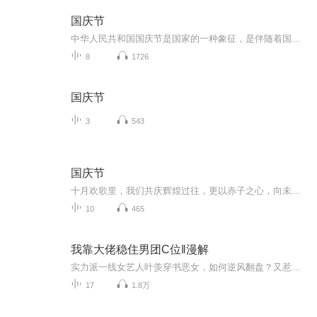
国庆节
中华人民共和国国庆节是国家的一种象征，是伴随着国家的出现而出现的。让我们用诗歌朗诵歌颂祖国的繁荣富强，国泰民安。
8
1726
国庆节
3
543
国庆节
十月欢歌里，我们共庆辉煌过往，更以赤子之心，向未来书写滚烫的誓言——这盛世，值得我们以热爱相拥。
10
465
我靠大佬稳住男团C位‖漫解
实力派一线女艺人叶羡穿书恶女，如何逆风翻盘？又惹为男主撑腰大佬薄庭深。闹出许多乌龙……(喜欢订阅)转自DY爱漫妮
17
1.8万