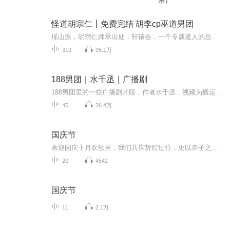
乐）
怪道胡宗仁┃免费完结 胡李cp巫道男团
瑶山派，胡宗仁师承出处；轩辕会，一个专属道人的总会；走阴婆，灵魂出窍走去阴间；司徒山空，年逾七旬的老符师；........刹无道的纷争已经终结，可他们的故事仍在继续。
319
95.1万
188男团｜水千丞｜广播剧
188男团里的一些广播剧片段，作者水千丞，视频为搬运每周都会更新想看更多其他内容请看我主页置顶专辑
45
26.4万
国庆节
喜迎国庆十月欢歌里，我们共庆辉煌过往，更以赤子之心，向未来书写滚烫的誓言——这盛世，值得我们以热爱相拥。
20
4542
国庆节
11
2.1万