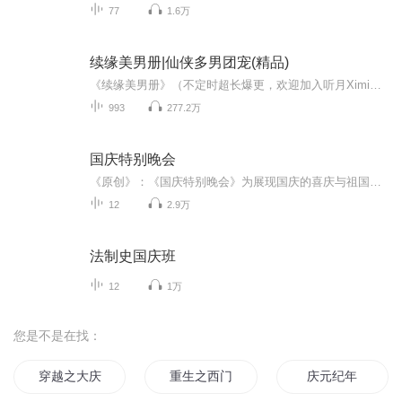
77
1.6万
续缘美男册|仙侠多男团宠(精品)
《续缘美男册》（不定时超长爆更，欢迎加入听月Ximi团，第一时间畅听）演播：月明交流丘群：832-068-224喜欢的话请多多点投票吧，感恩Peace & Love蕴藏着，看原文也不一定能找到的福利哦！嘻嘻嘻~(@^_^@)~前世，她是魅世妖姬，身世离奇，命运坎坷。重生后...
993
277.2万
国庆特别晚会
《原创》：《国庆特别晚会》为展现国庆的喜庆与祖国的深情我将以具体的场景切入从清晨升旗的庄严到街头巷尾的欢庆到历史与当下的交融，用优美的笔触传递对祖国的热爱与自豪！用诗歌和情感美文形式，歌颂祖国的繁荣富强，祝人民幸福安康！
12
2.9万
法制史国庆班
12
1万
您是不是在找：
穿越之大庆帝国
重生之西门庆
庆元纪年