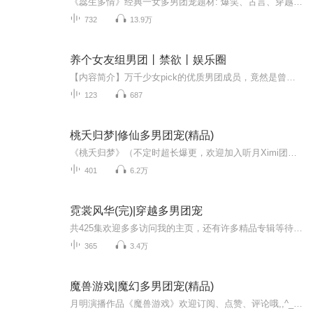
《蕊生多情》经典一女多男团宠题材: 爆笑、古言、穿越、一女多男、搞笑共734集。听月Ximi会员可正常超前听。超前听的部分，3天后，-所有听友-可正常收听。欢迎多多访问我的主页，还有许多精品专辑等待您来寻宝哦！欢迎进群讨论剧情,,^_____,^,,交流丘群：8...
732
13.9万
养个女友组男团丨禁欲丨娱乐圈
【内容简介】万千少女pick的优质男团成员，竟然是曾因出轨而被全民封杀的昔日女星！【主播简介】红伊：我的声音给予您的会是陪伴与安慰，会是鼓励与认可，同样是支持与希望枸杞：有声演播者，好好生活，好好录书。一个青衣：有声演播者，全声线cv。五饼：...
123
687
桃夭归梦|修仙多男团宠(精品)
《桃夭归梦》（不定时超长爆更，欢迎加入听月Ximi团，第一时间畅听）欢迎订阅、点赞、评论哦,,^______.^,,题材：修仙、甜宠、一女多男、搞笑欢迎多多访问我的主页，还有许多精品专辑等待您来寻宝哦！交流丘群：832-068-224联络本人：216-067-6208
401
6.2万
霓裳风华(完)|穿越多男团宠
共425集欢迎多多访问我的主页，还有许多精品专辑等待您来寻宝哦！欢迎进群讨论剧情,,^_____,^,,交流丘群：832-068-224联络本人：216-067-6208（欢迎加入月明的听月XIMI团，成为月明的原始大股东哦）
365
3.4万
魔兽游戏|魔幻多男团宠(精品)
月明演播作品《魔兽游戏》欢迎订阅、点赞、评论哦,,^______.^,,题材：多夫、一女多男、甜宠、搞笑、魔兽、多角恋、魔幻、团宠欢迎多多访问我的主页，还有许多精品专辑等待您来寻宝哦！交流丘群：832-068-224联络本人：216-067-6208