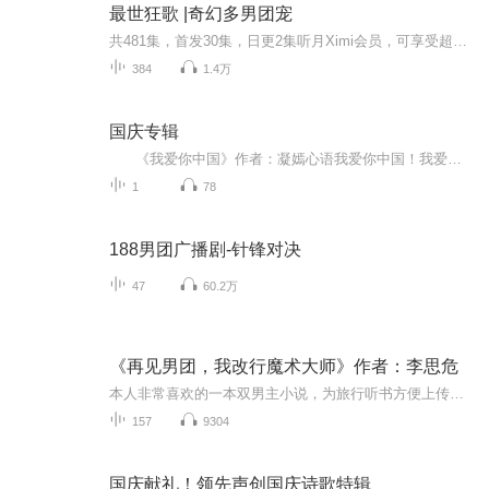
最世狂歌 |奇幻多男团宠
共481集，首发30集，日更2集听月Ximi会员，可享受超前听服务和免费畅听收费声音。（欢迎成为月明的初始大股东哦）超前听的部分，3天后，-所有听友-可正常收听。欢迎多多访问我的主页，还有许多精品专辑等待您来寻宝哦！欢迎进群讨论剧情,,^_____,^,,交流丘...
384
1.4万
国庆专辑
《我爱你中国》作者：凝嫣心语我爱你中国！我爱你春天蓬勃的秧苗；我爱你秋日金黄的硕果。我爱你中国！我爱你青松气质，我爱你红梅品格！我爱你家乡的甜蔗好像乳汁滋润着我的心窝。我爱你中国，我要把最美的歌儿献给你，我的母亲我的祖国。我爱你中国，我爱...
1
78
188男团广播剧-针锋对决
47
60.2万
《再见男团，我改行魔术大师》作者：李思危
本人非常喜欢的一本双男主小说，为旅行听书方便上传有声内容，本文为喜马拉雅AI阅读，不做商业盈利使用，如有涉及版权，请联系我下架，谢谢 童然意外穿成一名练习生，原主参加了一档男团选拔赛，因不堪忍受队友排挤和网络暴力，偷偷自虐式加练，不幸猝...
157
9304
国庆献礼！领先声创国庆诗歌特辑