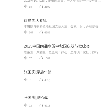
2018年10月1日，正值国庆日。一大早看到一个公号文章，正是文天祥的《己卯十月一日至燕越五日罹狴犴有感而赋》。当然，彼十一非当今的十一。不过数字的巧合还是让人感触，今天拿来读一读，体味一番历史英杰的民族情怀，恰也当时。 根据诗题来看，这组诗是写于十月一日至十月五日之间，是文天祥被俘之后所作，这些诗作不仅有凛凛正气，更也能看的到他百端交集的复杂情感。另一首于右任先生的《望大陆》，微信公号有称《望乡》，一句“山之上国之殇”荡气回肠，一并兴起拿来读了一读。仓促间多有瑕疵...
38
2592
欢度国庆专辑
本辑以诗歌和歌颂祖国文章为主，金秋十月，丹桂飘香，在这个充满丰收喜悦的季节里，我们满怀激动和自豪，迎来了中华人民共和国76周年华诞。这不仅是一个庄重的纪念日，更是全体中华儿女共同欢庆的盛大的节日，承载着深厚的民族情感和历史意义.
167
6788
2025中国朗诵联盟中秋国庆双节歌咏会
总策划：凤雏生；总监制：静心；总导演：化虹；执行总监：莺子；执行导演：橙夏；主持人：静心、化虹、橙夏
37
1367
张国庆|穿越牛熊
91
4.2万
张国庆|舆论战
22
4713