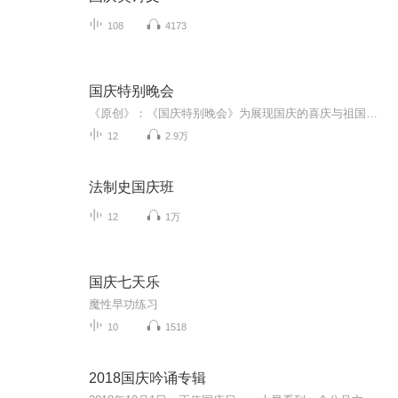
108
4173
国庆特别晚会
《原创》：《国庆特别晚会》为展现国庆的喜庆与祖国的深情我将以具体的场景切入从清晨升旗的庄严到街头巷尾的欢庆到历史与当下的交融，用优美的笔触传递对祖国的热爱与自豪！用诗歌和情感美文形式，歌颂祖国的繁荣富强，祝人民幸福安康！
12
2.9万
法制史国庆班
12
1万
国庆七天乐
魔性早功练习
10
1518
2018国庆吟诵专辑