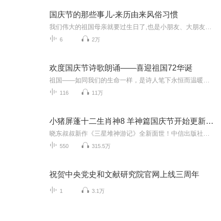
国庆节的那些事儿-来历由来风俗习惯
我们伟大的祖国母亲就要过生日了,也是小朋友、大朋友们最喜欢的“国庆小长假”或说“黄金周”还有说”国庆7天乐”的，说法真是不一而足。那么“国庆节”是怎么来的？自古以来国庆节怎么庆贺？新中国国庆节的来历，以及新中国国庆节的庆贺方式又有哪些呢？ ...
6
2万
欢度国庆节诗歌朗诵——喜迎祖国72华诞
祖国——如同我们的生命一样，是诗人笔下永恒而温暖的主题。在祖国72周年华诞来临之际，特创建这个诗歌朗诵专辑，诵读经典爱国篇章，和大家一起歌颂祖国，向国庆的献礼！祝愿伟大的祖国繁荣富强，祝愿大家国庆节快乐，度过平安快乐的黄金周假期！
116
11万
小猪屏蓬十二生肖神8 羊神篇国庆节开始更新啦！
晓东叔叔新作《三星堆神游记》全新面世！中信出版社出版！京东当当淘宝均有售！点蓝色字收听——《小猪屏蓬爆笑日记2024》《小猪屏蓬爆笑日记2》《小猪屏蓬爆笑日记1》让你笑得喘不上气！《我进故宫当富翁——小猪屏蓬故宫财商笔记》教你成为大富翁！《小...
550
315.5万
祝贺中央党史和文献研究院官网上线三周年
1
3.1万