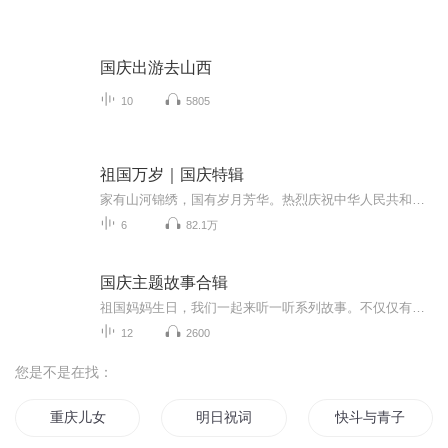
国庆出游去山西
10
5805
祖国万岁｜国庆特辑
家有山河锦绣，国有岁月芳华。热烈庆祝中华人民共和国成立73周年！
6
82.1万
国庆主题故事合辑
祖国妈妈生日，我们一起来听一听系列故事。不仅仅有《我的祖国》，还有红军故事，也有关于战争的故事，让大家体会到和平年代的不易。
12
2600
您是不是在找：
重庆儿女
明日祝词
快斗与青子的情人