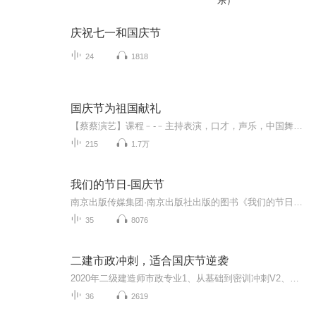
乐）
庆祝七一和国庆节
24
1818
国庆节为祖国献礼
【蔡蔡演艺】课程﹣-﹣主持表演，口才，声乐，中国舞，民族舞。独特的小舞台，专业的录音棚，每一位同学都能成为优秀的小明星。独特的教学模式，轻松上课，快乐学习！知名主持人，舞蹈家，高级教师任职授课！江南总校：河沟街42号三楼 18545856430江北分校...
215
1.7万
我们的节日-国庆节
南京出版传媒集团·南京出版社出版的图书《我们的节日》通过对中国节日文化和节日意义进行深度的挖掘，面向青少年群体构建独具特色的栏目内容，以此丰富春节、元宵节、清明节、端午节、七夕节、中秋节、重阳节等传统节日；六一节、教师节、国庆节等新兴节日的文化内涵和表现形式。促进青少年形成新的节日习俗，提升节日仪式感、认同感。音频作品由金陵朗读者联盟志愿者朗诵，南京音像出版社、金陵图书馆联合制作。
35
8076
二建市政冲刺，适合国庆节逆袭
2020年二级建造师市政专业1、从基础到密训冲刺V2、从精华课程到超压密押V3、0基础同步更新v4、持续更新到2020年考试V5、只要你跟着学让你一次稳拿证V6、渠道超压压题，超压三页纸等独家绝密压题!
36
2619