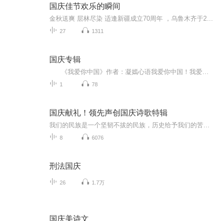
国庆佳节欢乐的瞬间
金秋送爽 层林尽染 适逢新疆成立70周年 ，乌鲁木齐于2025年9月23日迎来党中央和习大大带领的慰问团。新疆各族群众欢欣鼓舞，热烈欢迎。
27
1311
国庆专辑
《我爱你中国》作者：凝嫣心语我爱你中国！我爱你春天蓬勃的秧苗；我爱你秋日金黄的硕果。我爱你中国！我爱你青松气质，我爱你红梅品格！我爱你家乡的甜蔗好像乳汁滋润着我的心窝。我爱你中国，我要把最美的歌儿献给你，我的母亲我的祖国。我爱你中国，我爱...
1
78
国庆献礼！领先声创国庆诗歌特辑
我们的民族是一个坚韧不拔的民族，历史给予我们的苦难都变成了闪着金光的勋章！我们的国家是一个龙腾虎跃的国家，那条巨龙正以不可阻挡之势崛起于神奇的东方！------------------------------------------------值此祖国70周年华诞之际，领先声创以诗歌向祖国献礼！用我们的声音、用我们的热血、用我们的灵魂诵读经典爱国篇章，歌颂我们的祖国！永远繁荣富强！
8
6076
刑法国庆
26
1.7万
国庆美诗文