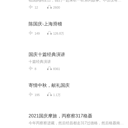
祖国妈妈生日，我们一起来听一听系列故事。不仅仅有《我的祖国》，还有红军故事，也有关于战争的故事，让大家体会到和平年代的不易。
12
2600
陈国庆-上海滑稽
149
126.8万
国庆十篇经典演讲
十篇经典演讲
8
8361
寄情中秋，献礼国庆
195
1.1万
2021国庆摩旅，丙察察317格聂
今年丙察察进藏，然后经昌都走317过德格，然后格聂南线，最后沙溪古镇收尾。