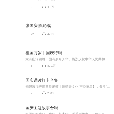
91
4.2万
张国庆|舆论战
22
4713
祖国万岁｜国庆特辑
家有山河锦绣，国有岁月芳华。热烈庆祝中华人民共和国成立73周年！
6
82.1万
国庆诵读打卡合集
扫码添加声悦童星老师【造梦者文化-声悦童星】，备注“诵读打卡”报名，已添加好友的，直接发送“诵读打卡”报名，报名成功后进入社群。
7
2303
国庆主题故事合辑