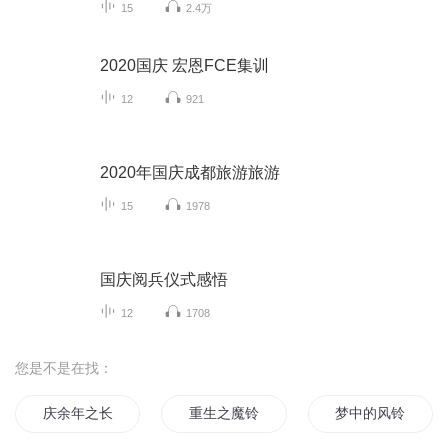
15
2.4万
2020国庆 宏恩FCE集训
12
921
2020年国庆成都旅游旅游
15
1978
国庆阅兵仪式感悟
12
1708
您是不是在找：
庆余年之长歌行
重生之魔铃
梦中的风铃