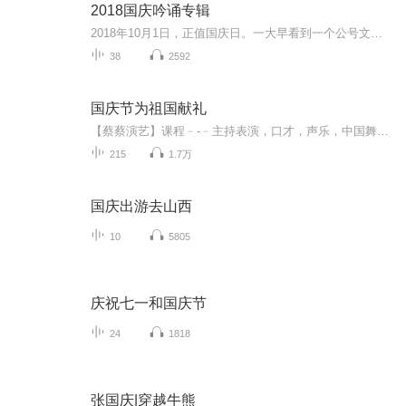
2018国庆吟诵专辑
2018年10月1日，正值国庆日。一大早看到一个公号文章，正是文天祥的《己卯十月一日至燕越五日罹狴犴有感而赋》。当然，彼十一非当今的十一。不过数字的巧合还是让人感触，今天拿来读一读，体味一番历史英杰的民族情怀，恰也当时。 根据诗题来看，这组诗是写于十月一日至十月五日之间，是文天祥被俘之后所作，这些诗作不仅有凛凛正气，更也能看的到他百端交集的复杂情感。另一首于右任先生的《望大陆》，微信公号有称《望乡》，一句“山之上国之殇”荡气回肠，一并兴起拿来读了一读。仓促间多有瑕疵...
38
2592
国庆节为祖国献礼
【蔡蔡演艺】课程﹣-﹣主持表演，口才，声乐，中国舞，民族舞。独特的小舞台，专业的录音棚，每一位同学都能成为优秀的小明星。独特的教学模式，轻松上课，快乐学习！知名主持人，舞蹈家，高级教师任职授课！江南总校：河沟街42号三楼 18545856430江北分校...
215
1.7万
国庆出游去山西
10
5805
庆祝七一和国庆节
24
1818
张国庆|穿越牛熊