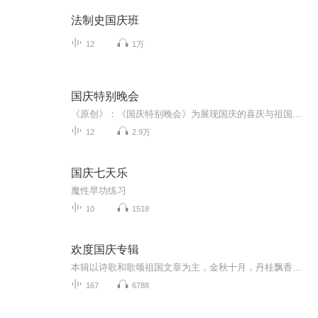
法制史国庆班
12
1万
国庆特别晚会
《原创》：《国庆特别晚会》为展现国庆的喜庆与祖国的深情我将以具体的场景切入从清晨升旗的庄严到街头巷尾的欢庆到历史与当下的交融，用优美的笔触传递对祖国的热爱与自豪！用诗歌和情感美文形式，歌颂祖国的繁荣富强，祝人民幸福安康！
12
2.9万
国庆七天乐
魔性早功练习
10
1518
欢度国庆专辑
本辑以诗歌和歌颂祖国文章为主，金秋十月，丹桂飘香，在这个充满丰收喜悦的季节里，我们满怀激动和自豪，迎来了中华人民共和国76周年华诞。这不仅是一个庄重的纪念日，更是全体中华儿女共同欢庆的盛大的节日，承载着深厚的民族情感和历史意义.
167
6788