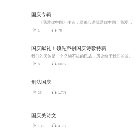
国庆专辑
《我爱你中国》作者：凝嫣心语我爱你中国！我爱你春天蓬勃的秧苗；我爱你秋日金黄的硕果。我爱你中国！我爱你青松气质，我爱你红梅品格！我爱你家乡的甜蔗好像乳汁滋润着我的心窝。我爱你中国，我要把最美的歌儿献给你，我的母亲我的祖国。我爱你中国，我爱...
1
78
国庆献礼！领先声创国庆诗歌特辑
我们的民族是一个坚韧不拔的民族，历史给予我们的苦难都变成了闪着金光的勋章！我们的国家是一个龙腾虎跃的国家，那条巨龙正以不可阻挡之势崛起于神奇的东方！------------------------------------------------值此祖国70周年华诞之际，领先声创以诗歌向祖国献礼！用我们的声音、用我们的热血、用我们的灵魂诵读经典爱国篇章，歌颂我们的祖国！永远繁荣富强！
8
6076
刑法国庆
26
1.7万
国庆美诗文
108
4173