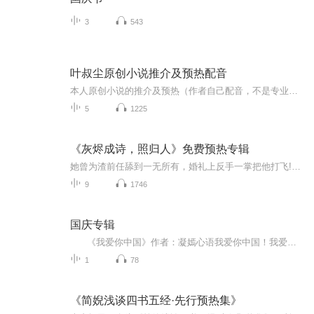
3
543
叶叔尘原创小说推介及预热配音
本人原创小说的推介及预热（作者自己配音，不是专业人士，莫怪！）。要听小说完整版本的有声书，欢迎收听播音大咖苏醒V大大的完整版本。小说版权归本人所有，未经许可不得擅自录播。本人原创小说已授权苏醒V大大播音。
5
1225
《灰烬成诗，照归人》免费预热专辑
她曾为渣前任舔到一无所有，婚礼上反手一掌把他打飞!将军十二年前当众拒婚，真相是拿命演了场诛心大戏。庶女写诗被耻笑“上不得台面”，杀神用五年军功挣了顶侯爵轿子来接。仙尊亲手推她坠崖，她带魔军杀回来，才知他一掌护住了她:的心脉。渣前任构陷她夫...
9
1746
国庆专辑
《我爱你中国》作者：凝嫣心语我爱你中国！我爱你春天蓬勃的秧苗；我爱你秋日金黄的硕果。我爱你中国！我爱你青松气质，我爱你红梅品格！我爱你家乡的甜蔗好像乳汁滋润着我的心窝。我爱你中国，我要把最美的歌儿献给你，我的母亲我的祖国。我爱你中国，我爱...
1
78
《简婗浅谈四书五经·先行预热集》