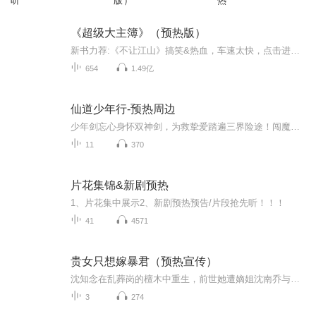
听
版）
热
《超级大主簿》（预热版）
新书力荐:《不让江山》搞笑&热血，车速太快，点击进入正式版接201集，请点击《超级大主簿》阎王叫你三更死……回来！阎王算个屁，老子说了算一手握笔主生死，一手拥美人入怀……发家致富，逆天改命！你说我炫技？不存在的……
654
1.49亿
仙道少年行-预热周边
少年剑忘心身怀双神剑，为救挚爱踏遍三界险途！闯魔窟、战妖王、破幻境、救同门，一路热血逆袭。承影藏灵，血泣斩邪，与忆梦歌九世羁绊情深，以少年意气剑指九天，踏出一条荡气回肠的仙道帝途！预听更多该书精彩内容，请移步：https://xima.tv/1_f9H7RM?_s...
11
370
片花集锦&新剧预热
1、片花集中展示2、新剧预热预告/片段抢先听！！！
41
4571
贵女只想嫁暴君（预热宣传）
沈知念在乱葬岗的檀木中重生，前世她遭嫡姐沈南乔与未婚夫陆江临背叛毒杀，今生破信逃生后，誓要改写命运一一-目标直指暴戾嗜杀的暴君南富玄羽。凭借陪嫁玉镯的示警，她拆穿沈南乔的抢婚阴谋，以过人智谋入选后宫，从低位柔答应起步。深富之中，她步步为营...
3
274