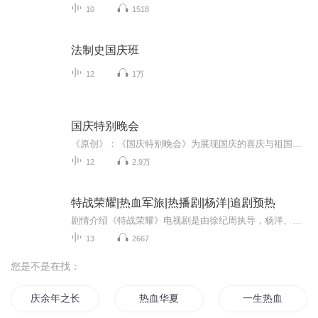
10
1518
法制史国庆班
12
1万
国庆特别晚会
《原创》：《国庆特别晚会》为展现国庆的喜庆与祖国的深情我将以具体的场景切入从清晨升旗的庄严到街头巷尾的欢庆到历史与当下的交融，用优美的笔触传递对祖国的热爱与自豪！用诗歌和情感美文形式，歌颂祖国的繁荣富强，祝人民幸福安康！
12
2.9万
特战荣耀|热血军旅|热播剧|杨洋|追剧预热
剧情介绍《特战荣耀》电视剧是由徐纪周执导，杨洋、李一桐、蒋璐霞领衔主演的军旅剧 。该剧讲述了燕破岳（杨洋饰）从一名技能突出，却与集体格格不入的“兵王”，在严酷环境与艰巨任务的捶打之下，逐渐融入群体，与军中工程师艾千雪（李一桐饰）、女兵王郭...
13
2667
您是不是在找：
庆余年之长歌行
热血华夏
一生热血