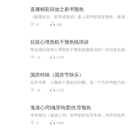
直播精彩回放之新书预热
《腹黑狂后，邪帝请接招》多人有声剧首发预热，敬请期待！
8
328
抗疫心理危机干预热线培训
致全国抗疫情心理危机干预热线接线员的一封信各位接线员老师： 自此次新型冠状病毒感染肺炎疫情发生以来，咱们国内一下子开通了百余条心理热线，各位接线老师放弃休息投入到工作中，为广大受疫情困扰的民众，特别是奋斗在一线的医护人员提供专业心...
14
1.3万
国庆特辑（国庆节快乐）
在评书界，小魏有个朋友叫刘鹏，是一个为评书努力的小伙子。在2021年国庆期间，他想弄个特辑，便烦劳我给他录个爱国题材的评书小段儿。这种事情，不是特殊情况，小魏一般不会拒绝，也就给其录了一个《鲁迅踢鬼》，等他传完，我再传到我的专辑里。另外，小...
14
1.6万
鬼迷心窍|魂穿纯爱|先导预热
本专辑为《鬼迷心窍》有声剧的先导专辑，内容包括声音展示以及CV声优福利等~欢迎各位女神持续关注专辑动态····正片即将上限···敬请期待····
2
7050