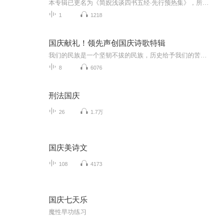
本专辑已更名为《简婗浅谈四书五经·先行预热集》，所有内容更新至5月30日（周六）收官。完整版正式专辑《简婗浅谈|四书五经》将于6月1日（周一）全新上线，开启系统精讲系列更新。本专辑此后不再更新，后续全部正式内容、系列解读，敬请移步新专辑收听。
1
1218
国庆献礼！领先声创国庆诗歌特辑
我们的民族是一个坚韧不拔的民族，历史给予我们的苦难都变成了闪着金光的勋章！我们的国家是一个龙腾虎跃的国家，那条巨龙正以不可阻挡之势崛起于神奇的东方！------------------------------------------------值此祖国70周年华诞之际，领先声创以诗歌向祖国献礼！用我们的声音、用我们的热血、用我们的灵魂诵读经典爱国篇章，歌颂我们的祖国！永远繁荣富强！
8
6076
刑法国庆
26
1.7万
国庆美诗文
108
4173
国庆七天乐
魔性早功练习