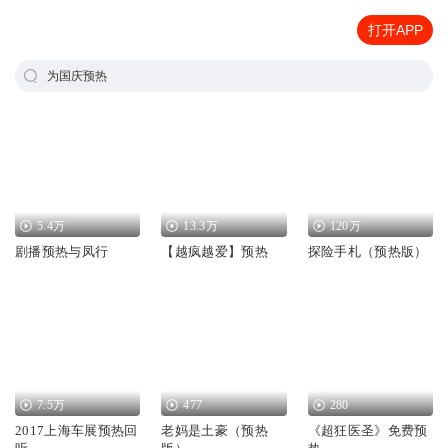
打开APP
为国庆预热
5.4万
13.3万
120万
剧播预热与凤行
【越疯越爱】预热
探险手札（预热版）
7.5万
477
280
2017上海车展预热回
老妈是土豪（预热
《超狂医圣》免费预