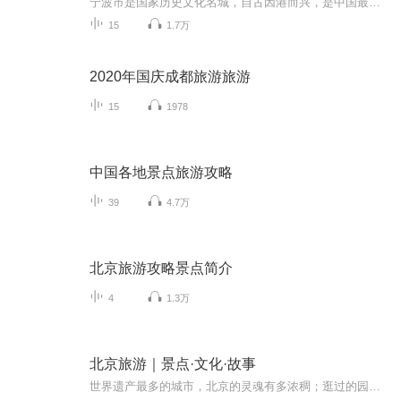
宁波市是国家历史文化名城，自古因港而兴，是中国最早开埠的城市之一，唐代为“海上丝绸之路”起点。宁波市是东亚文化之都，孕育了四明学派、阳明学派、浙东学派，天一阁是国内现存最古老的藏书楼，已有400多年历史。近代后，宁波商帮名震四方；又因甬籍院...
15
1.7万
2020年国庆成都旅游旅游
15
1978
中国各地景点旅游攻略
39
4.7万
北京旅游攻略景点简介
4
1.3万
北京旅游｜景点·文化·故事
世界遗产最多的城市，北京的灵魂有多浓稠；逛过的园子里有穷极一生探索的秘密，爬过的山岗是往事千年的苍茫；被玩儿坏了的“老北京”，可不只是豆汁炒肝卤煮铜锅涮肉；