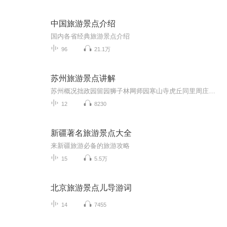
中国旅游景点介绍
国内各省经典旅游景点介绍
96
21.1万
苏州旅游景点讲解
苏州概况拙政园留园狮子林网师园寒山寺虎丘同里周庄环古城河（水上游）平江历史街区苏州博物馆
12
8230
新疆著名旅游景点大全
来新疆旅游必备的旅游攻略
15
5.5万
北京旅游景点儿导游词
14
7455