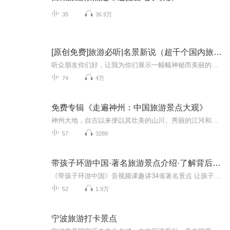
35
36.9万
[原创免费]旅游必听|名景新说（超千个国内旅游景点
听众朋友你们好，让我为你们展示一幅幅神秘而美丽的画卷，带领你们走进令人神往的世界——我们中国的名胜古迹，壮丽河山，让我们一起来领略这片古老土地的魅力和历史悠久的灿烂文明。这里有世界最大的宫殿——故宫，有世界上最长的河流——黄河，有世界上...
74
4万
免费专辑《走遍神州：中国旅游景点大观》
神州大地，自古以来便以其壮美的山川、秀丽的江河和深厚的历史文化 吸引着无数游子的目光。在这本《走遍神州，中国旅游景点大观》中，我将带您一同领略中国各地的风景名胜，探寻这片古老土地上的无限魅力。这本书汇聚了中国各地的旅游景点，从北国的雪域高...
57
3289
带孩子环游中国·著名旅游景点介绍·了解背后历史故事
《带孩子环游中国》音视频课趣讲34省著名景点 让孩子足不出户游遍中国动画+视频形式趣味讲解 让孩子在趣味中学知识可视可听 涵盖中小学150个语文 历史 地理知识@雨泽传媒YUZECM-旗下【知识课堂】雨泽课堂·文化教育：传播文化,分享知识!
52
1.9万
宁波旅游打卡景点