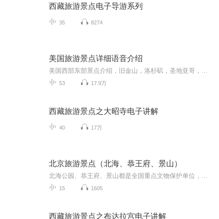
西藏旅游景点电子导游系列
35
8274
美国旅游景点详细语音介绍
美国西部东部景点介绍，旧金山，洛杉矶，圣地亚哥，拉斯维加斯等大城市，优山美地，黄石国家公园等一系列国家公园的语音讲解，跟着声音去旅游！
53
17.9万
西藏旅游景点之大昭寺电子讲解
40
17万
北京旅游景点（北海、恭王府、景山）
北海公园、恭王府、景山都是全国重点文物保护单位，因其地理位置相近，均位于北京城的中心，又都表现的是北京城内的皇家气象，向来作为京城旅游的亮丽线路之一，北海公园与中海、南海合称三海，是中国保留下来的最悠久最完整的皇家园林。恭王府是我国保存...
15
1605
西藏旅游景点之布达拉宫电子讲解