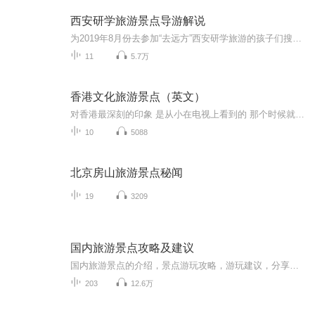
西安研学旅游景点导游解说
为2019年8月份去参加“去远方”西安研学旅游的孩子们搜集整理的景点导游说明，希望能够让孩子们提前对自己要去的景点有所了解，在亲眼见到它们的时候能有一种似曾相识，如笔友初见，细细一想能回忆起相关故事的效果。
11
5.7万
香港文化旅游景点（英文）
对香港最深刻的印象 是从小在电视上看到的 那个时候就总是梦想着 有一天也可以踏上这片土地 去走走那些曾经在电视上 看到不止一次的风景 可是现在去了香港 很多人往往都没有那种 去领略这方水土的心情 一个购物圣地 购物天堂的名号 好像遮掉了香港 旧时在我们心中留下的所有记忆 下面给大家送上香港旅游 最值得拥有的几种旅游体验 不要只为了买买买 有些生活的虚无感 靠物质是拥有填不满的 旅游的意义 还是要给灵魂找个愉悦的地方
10
5088
北京房山旅游景点秘闻
19
3209
国内旅游景点攻略及建议
国内旅游景点的介绍，景点游玩攻略，游玩建议，分享一些旅途经验，希望可以帮助到您！
203
12.6万