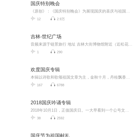
国庆特别晚会
《原创》：《国庆特别晚会》为展现国庆的喜庆与祖国的深情我将以具体的场景切入从清晨升旗的庄严到街头巷尾的欢庆到历史与当下的交融，用优美的笔触传递对祖国的热爱与自豪！用诗歌和情感美文形式，歌颂祖国的繁荣富强，祝人民幸福安康！
12
2.9万
吉林-世纪广场
音频来源于链景旅行 地址 吉林大街博物馆附近（近松花江南岸） 票价描述 暂无 开放时间 暂无 乘车信息 暂无
1
290
欢度国庆专辑
本辑以诗歌和歌颂祖国文章为主，金秋十月，丹桂飘香，在这个充满丰收喜悦的季节里，我们满怀激动和自豪，迎来了中华人民共和国76周年华诞。这不仅是一个庄重的纪念日，更是全体中华儿女共同欢庆的盛大的节日，承载着深厚的民族情感和历史意义.
167
6788
2018国庆吟诵专辑
2018年10月1日，正值国庆日。一大早看到一个公号文章，正是文天祥的《己卯十月一日至燕越五日罹狴犴有感而赋》。当然，彼十一非当今的十一。不过数字的巧合还是让人感触，今天拿来读一读，体味一番历史英杰的民族情怀，恰也当时。 根据诗题来看，这组诗是写于十月一日至十月五日之间，是文天祥被俘之后所作，这些诗作不仅有凛凛正气，更也能看的到他百端交集的复杂情感。另一首于右任先生的《望大陆》，微信公号有称《望乡》，一句“山之上国之殇”荡气回肠，一并兴起拿来读了一读。仓促间多有瑕疵...
38
2592
国庆节为祖国献礼