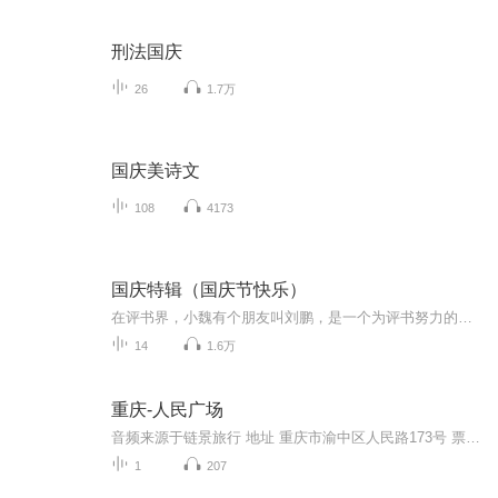
刑法国庆
26
1.7万
国庆美诗文
108
4173
国庆特辑（国庆节快乐）
在评书界，小魏有个朋友叫刘鹏，是一个为评书努力的小伙子。在2021年国庆期间，他想弄个特辑，便烦劳我给他录个爱国题材的评书小段儿。这种事情，不是特殊情况，小魏一般不会拒绝，也就给其录了一个《鲁迅踢鬼》，等他传完，我再传到我的专辑里。另外，小...
14
1.6万
重庆-人民广场
音频来源于链景旅行 地址 重庆市渝中区人民路173号 票价描述 免费 开放时间 全天 乘车信息 乘坐112路内环、112路外环、132路、145路、152路、181路、261路、262路、322路、338路、421路、810路、829路、862路、881路至大礼堂站下即可。
1
207