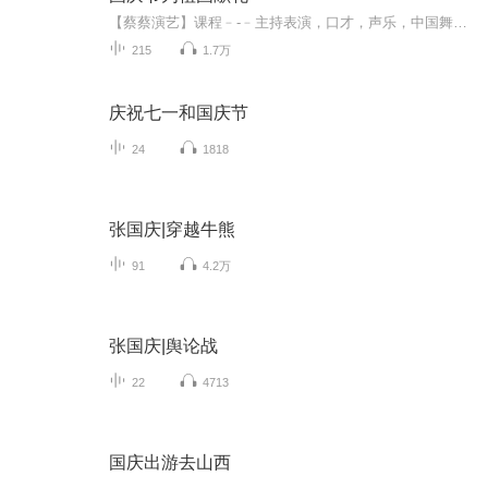
【蔡蔡演艺】课程﹣-﹣主持表演，口才，声乐，中国舞，民族舞。独特的小舞台，专业的录音棚，每一位同学都能成为优秀的小明星。独特的教学模式，轻松上课，快乐学习！知名主持人，舞蹈家，高级教师任职授课！江南总校：河沟街42号三楼 18545856430江北分校...
215
1.7万
庆祝七一和国庆节
24
1818
张国庆|穿越牛熊
91
4.2万
张国庆|舆论战
22
4713
国庆出游去山西