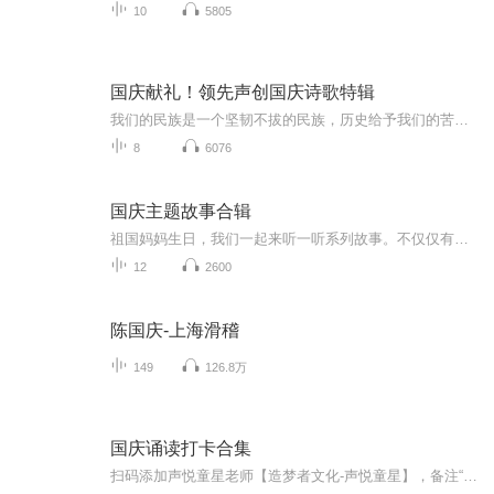
10
5805
国庆献礼！领先声创国庆诗歌特辑
我们的民族是一个坚韧不拔的民族，历史给予我们的苦难都变成了闪着金光的勋章！我们的国家是一个龙腾虎跃的国家，那条巨龙正以不可阻挡之势崛起于神奇的东方！------------------------------------------------值此祖国70周年华诞之际，领先声创以诗歌向祖国献礼！用我们的声音、用我们的热血、用我们的灵魂诵读经典爱国篇章，歌颂我们的祖国！永远繁荣富强！
8
6076
国庆主题故事合辑
祖国妈妈生日，我们一起来听一听系列故事。不仅仅有《我的祖国》，还有红军故事，也有关于战争的故事，让大家体会到和平年代的不易。
12
2600
陈国庆-上海滑稽
149
126.8万
国庆诵读打卡合集
扫码添加声悦童星老师【造梦者文化-声悦童星】，备注“诵读打卡”报名，已添加好友的，直接发送“诵读打卡”报名，报名成功后进入社群。