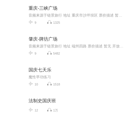
重庆-三峡广场
音频来源于链景旅行 地址 重庆市沙坪坝区 票价描述 暂无 开放时间 8:0018:00 乘车信息 暂无
9
1325
肇庆-牌坊广场
音频来源于链景旅行 地址 端州四路 票价描述 暂无 开放时间 全天 乘车信息 公交信息：乘10、11、12、13、14、16路等车至排放东站下车即到
9
5482
国庆七天乐
魔性早功练习
10
1518
法制史国庆班
12
1万