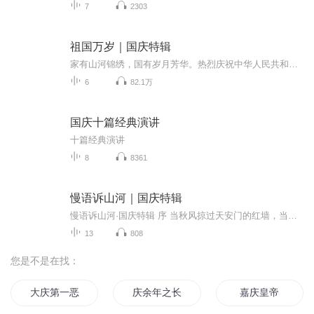
7
2303
祖国万岁｜国庆特辑
家有山河锦绣，国有岁月芳华。热烈庆祝中华人民共和国成立73周年！
6
82.1万
国庆十篇经典演讲
十篇经典演讲
8
8361
慢语诉山河｜国庆特辑
慢语诉山河·国庆特辑 序 当秋风掠过天安门的红墙，当桂香漫过万里长江的碧波，我总愿慢下脚步，以声为笔，轻轻描摹这山河的模样。 不必追赶喧嚣的潮，也无需堆砌华丽的词——这一辑里，每一段朗诵都是心底的低语：是对着塞北草原的星子说“国泰”，是向着...
13
808
您是不是在找：
大庆第一恶
庆余年之长歌行
嘉庆皇帝