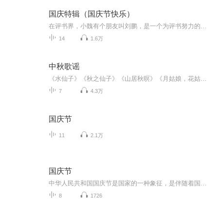
国庆特辑（国庆节快乐）
在评书界，小魏有个朋友叫刘鹏，是一个为评书努力的小伙子。在2021年国庆期间，他想弄个特辑，便烦劳我给他录个爱国题材的评书小段儿。这种事情，不是特殊情况，小魏一般不会拒绝，也就给其录了一个《鲁迅踢鬼》，等他传完，我再传到我的专辑里。另外，小...
14
1.6万
中秋歌谣
《水仙子》《秋之仙子》《山居秋暝》《月姑娘，花姑娘》《月儿圆圆》《秋风吹吹》
7
4.3万
国庆节
11
2.1万
国庆节
中华人民共和国国庆节是国家的一种象征，是伴随着国家的出现而出现的。让我们用诗歌朗诵歌颂祖国的繁荣富强，国泰民安。
8
1726