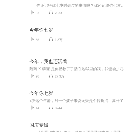
你还记得你七岁时做过的事情吗？你还记得你七岁时父母、亲人对你的教育和陪伴吗？刘健屏老师的《今年你七岁》，就描绘了一个父亲是如何爱孩子的，描绘了他在陪伴孩子的成长中所产生的一种焦虑中的父爱。 书中说：人都是从童年走过来的...
37
2833
今年你七岁
35
1.3万
今年，我也还活着
陆商 X 黎邃 是你拯救了了活在地狱里的我，我也会拼尽一切给你生的希望。虐心且虐狗，值得来感受！！
98
27.3万
今年你七岁
7岁这个年龄，对一个孩子来说无疑是个转折点。离开了以游戏为主的幼儿园，跨进了以学习为主的校门；摆脱了阿姨的整日庇护，开始了相对独立的崭新生活……他们会碰到一些什么新鲜事儿？他们的脑子里会闪起一些什么怪效果？面对孩子呈现的种种题目，做家长的又该想些什么？做些什么？小说真实地记录了一个小学一年级生一年来的所作所为，同时记录了孩子家长的所思所想。作品情感细腻真挚，思考深进新奇，文长自然幽默，不只孩子读来妙趣横生，家长读来也将深受启迪。...
14
8744
国庆专辑