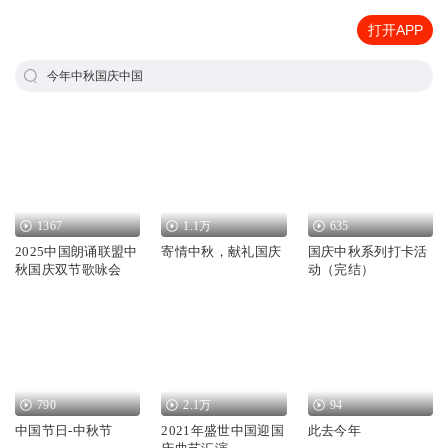
打开APP
今年中秋国庆中国
1367
1.1万
635
2025中国朗诵联盟中
寄情中秋，献礼国庆
国庆中秋系列打卡活
秋国庆双节歌咏会
动（完结）
790
2.1万
94
中国节日-中秋节
2021年盛世中国迎国
此去今年