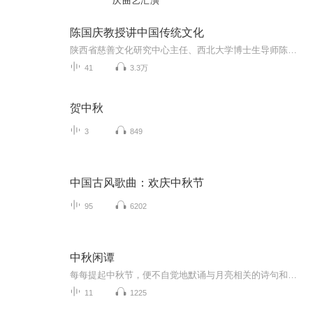
庆曲艺汇演
陈国庆教授讲中国传统文化
陕西省慈善文化研究中心主任、西北大学博士生导师陈国庆教授讲解中国传统文化。
41
3.3万
贺中秋
3
849
中国古风歌曲：欢庆中秋节
95
6202
中秋闲谭
每每提起中秋节，便不自觉地默诵与月亮相关的诗句和故事来，因为中秋节里还有一个与月亮相关的美丽的传说呢！ 美丽的嫦娥姑娘和可爱的小玉兔就在月亮的广寒宫里住着，特别是在中秋节这天晚上，当一轮满月悄悄的挂在天边时，在广寒宫里、美丽的嫦娥姑娘抱着可爱的小玉兔就开活动起来，当我们与家人一起围聚在丰盛的晚餐桌旁、吃着丰盛的水果和共享月饼美食、不经意间抬头仰望天上的满月时，有眼亮的小朋友就会大叫起来：”哦，天哪，我看到月亮里面的嫦娥姐姐了，她还抱着个可爱的小兔兔和大家打招呼呢“！..… 中秋的传说和故事、闲谭古今梦落花，一起嗨聊吧...
11
1225