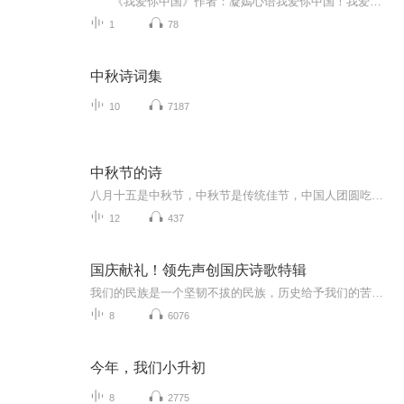
《我爱你中国》作者：凝嫣心语我爱你中国！我爱你春天蓬勃的秧苗；我爱你秋日金黄的硕果。我爱你中国！我爱你青松气质，我爱你红梅品格！我爱你家乡的甜蔗好像乳汁滋润着我的心窝。我爱你中国，我要把最美的歌儿献给你，我的母亲我的祖国。我爱你中国，我爱...
1
78
中秋诗词集
10
7187
中秋节的诗
八月十五是中秋节，中秋节是传统佳节，中国人团圆吃月饼的日子，这个节日自古就有，所以留下了不少关于中秋节的诗
12
437
国庆献礼！领先声创国庆诗歌特辑
我们的民族是一个坚韧不拔的民族，历史给予我们的苦难都变成了闪着金光的勋章！我们的国家是一个龙腾虎跃的国家，那条巨龙正以不可阻挡之势崛起于神奇的东方！------------------------------------------------值此祖国70周年华诞之际，领先声创以诗歌向祖国献礼！用我们的声音、用我们的热血、用我们的灵魂诵读经典爱国篇章，歌颂我们的祖国！永远繁荣富强！
8
6076
今年，我们小升初
8
2775