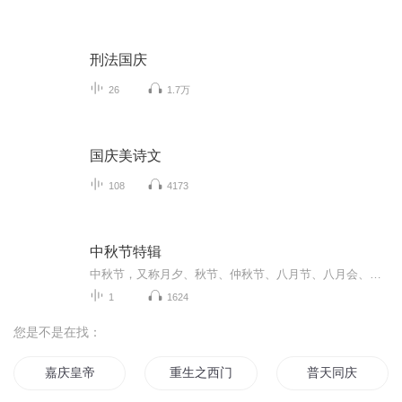
刑法国庆
26
1.7万
国庆美诗文
108
4173
中秋节特辑
中秋节，又称月夕、秋节、仲秋节、八月节、八月会、追月节、玩月节、拜月节、女儿节或团圆节，是流行于中国众多民族与汉字文化圈诸国的传统文化节日，时在农历八月十五；因其恰值三秋之半，故名，也有些地方将中秋节定在八月十六。[1-2] 中秋节始于唐朝...
1
1624
您是不是在找：
嘉庆皇帝
重生之西门庆
普天同庆