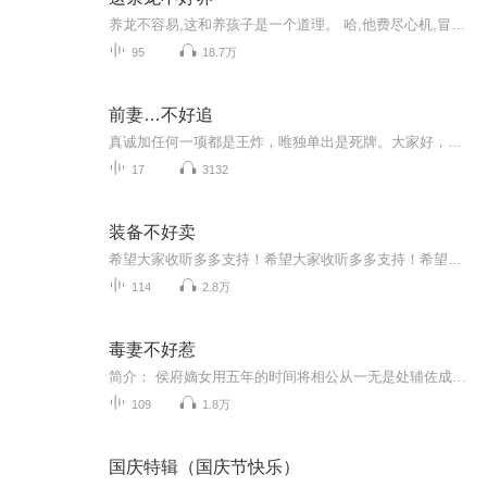
养龙不容易,这和养孩子是一个道理。 哈,他费尽心机,冒着生命危险抢来的神兽,原来就是一条红色的蚯蚓。 哈,他堂堂神龙,契约的主人居然是个废材。 这死蚯蚓,不干活,还嫌弃这,嫌弃那的,一点都不好养。 这混蛋主人,可恶,可恶,等他恢复法力,一定要压倒,压倒,再压倒……
95
18.7万
前妻…不好追
真诚加任何一项都是王炸，唯独单出是死牌。大家好，欢迎订阅《前妻不好追》我喜欢的人，身上有光，光而不耀，与光同生。即使逆袭成功，也要有你才完整。欢迎评论区讨论留言。
17
3132
装备不好卖
希望大家收听多多支持！希望大家收听多多支持！希望大家收听多多支持！希望大家收听多多支持！希望大家收听多多支持！希望大家收听多多支持！希望大家收听多多支持！希望大家收听多多支持！希望大家收听多多支持！希望大家收听多多支持！希望大家收听多多支持！希望大家收听多多支持！希望大家收听多多支持！希望大家收听多多支持！希望大家收听多多支持！希望大家收听多多支持！希望大家收听多多支持！希望大家收听多多支持！希望大家收听多多支持！希望大家收听多多支持！希望大家收听多多支持！希望大家收听多多支...
114
2.8万
毒妻不好惹
简介： 侯府嫡女用五年的时间将相公从一无是处辅佐成当朝将军，却不想迎来的只是栽赃陷害与被羞辱得到的惨死，陪葬的还有腹中一对胎儿。 看着身前一脸光鲜模样的妹妹，苏瑾用鲜血发誓，若有来生，她再不与人为善！哪怕真的失了清白，她也不会再嫁给这个肮脏的男人！ 却不想再次睁开眼就是回到了五年前。 上天既然给了她重生的机会，那她若再活的窝囊，岂不是瞎了上天的美意，枉世为人！ 既然你们无情，那也别怪她无意！ 不报此仇，她誓不为人！ 不是想爬上主子的床当姨娘吗，那好，我便要你知道姨娘是干什么用的！ 不是毒死母亲想当个妻吗，那好，我便要死在亲女手中！ 不是想用自己的一切换来你幸福的生活吗，那好，我便要你看到幸福的曙光却永远得不到！ 不是想要前途光明吗，那好，我便助你爬到高处再让你摔的粉身碎骨！ 却不想在这其中竟被她发现了一个又一个的秘密…… 看重生后的她，如何拿回属于自己的一切，如何让娘亲改嫁，如何找到自己的真爱，如何改朝换代！
109
1.8万
国庆特辑（国庆节快乐）