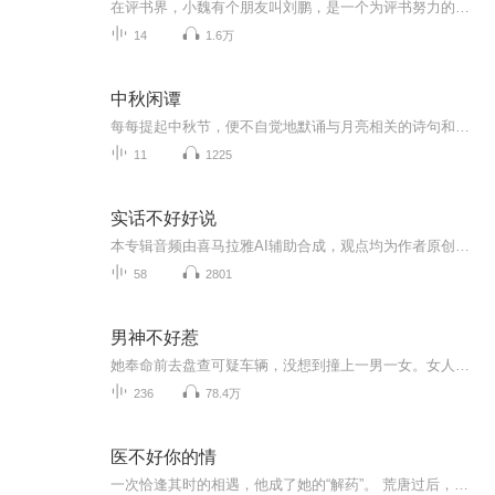
在评书界，小魏有个朋友叫刘鹏，是一个为评书努力的小伙子。在2021年国庆期间，他想弄个特辑，便烦劳我给他录个爱国题材的评书小段儿。这种事情，不是特殊情况，小魏一般不会拒绝，也就给其录了一个《鲁迅踢鬼》，等他传完，我再传到我的专辑里。另外，小...
14
1.6万
中秋闲谭
每每提起中秋节，便不自觉地默诵与月亮相关的诗句和故事来，因为中秋节里还有一个与月亮相关的美丽的传说呢！ 美丽的嫦娥姑娘和可爱的小玉兔就在月亮的广寒宫里住着，特别是在中秋节这天晚上，当一轮满月悄悄的挂在天边时，在广寒宫里、美丽的嫦娥姑娘抱着可爱的小玉兔就开活动起来，当我们与家人一起围聚在丰盛的晚餐桌旁、吃着丰盛的水果和共享月饼美食、不经意间抬头仰望天上的满月时，有眼亮的小朋友就会大叫起来：”哦，天哪，我看到月亮里面的嫦娥姐姐了，她还抱着个可爱的小兔兔和大家打招呼呢“！..… 中秋的传说和故事、闲谭古今梦落花，一起嗨聊吧...
11
1225
实话不好好说
本专辑音频由喜马拉雅AI辅助合成，观点均为作者原创。这里不搞情绪输出，不做愤怒咆哮，只用冷静的洞察、克制的表达、清醒的判断，拆解时事热点、复盘历史逻辑、聊透公共话题。我们不迎合、不盲从、不掩盖，只讲经得起推敲的真话。听《实话不好好说》，跳...
58
2801
男神不好惹
她奉命前去盘查可疑车辆，没想到撞上一男一女。女人哭哭啼啼，男人狂佞倨傲冷漠无情。丫的！在她眼皮子底下？带走！只是，现在的人都这么猖狂了？谨小慎微活了二十几年的罗云妩，果断溜了！男人冷笑，“别问我缺什么，我现在就缺你做我老婆。”她手足无措，“那么直接？”“嗯。所以，你就委屈一下，在我手里不行吗？”
236
78.4万
医不好你的情
一次恰逢其时的相遇，他成了她的“解药”。 荒唐过后，她错将他认成了牛郎，一笔金钱，一场交易。 她本以为与他就此陌路，但却不知这一切只是初始。 当她走投无路时，她找到了他。 而他却漫不经心的说，“你只有一条路，嫁给我，我帮你。” 她拒绝，他坚持，最终她妥协，但这却是另一场交易，而她偏偏在这场交易中，丢了心……