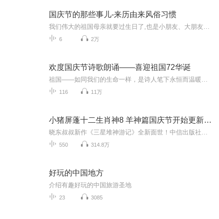
国庆节的那些事儿-来历由来风俗习惯
我们伟大的祖国母亲就要过生日了,也是小朋友、大朋友们最喜欢的“国庆小长假”或说“黄金周”还有说”国庆7天乐”的，说法真是不一而足。那么“国庆节”是怎么来的？自古以来国庆节怎么庆贺？新中国国庆节的来历，以及新中国国庆节的庆贺方式又有哪些呢？ ...
6
2万
欢度国庆节诗歌朗诵——喜迎祖国72华诞
祖国——如同我们的生命一样，是诗人笔下永恒而温暖的主题。在祖国72周年华诞来临之际，特创建这个诗歌朗诵专辑，诵读经典爱国篇章，和大家一起歌颂祖国，向国庆的献礼！祝愿伟大的祖国繁荣富强，祝愿大家国庆节快乐，度过平安快乐的黄金周假期！
116
11万
小猪屏蓬十二生肖神8 羊神篇国庆节开始更新啦！
晓东叔叔新作《三星堆神游记》全新面世！中信出版社出版！京东当当淘宝均有售！点蓝色字收听——《小猪屏蓬爆笑日记2024》《小猪屏蓬爆笑日记2》《小猪屏蓬爆笑日记1》让你笑得喘不上气！《我进故宫当富翁——小猪屏蓬故宫财商笔记》教你成为大富翁！《小...
550
314.8万
好玩的中国地方
介绍有趣好玩的中国旅游圣地
23
3085