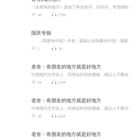
《去有风的地方》是由丁梓光执导，刘亦菲，李现领衔主演，胡冰卿、牛骏峰特邀主演，吴彦姝、董晴、范帅琦、马梦唯、赵子琪、马柏全主演的田园治愈剧。许红豆因为闺蜜去世，生活和工作陷入低谷，她独自前往大理云苗村的“有风小院”休息调整。在那里，她认...
40
7700
国庆专辑
《我爱你中国》作者：凝嫣心语我爱你中国！我爱你春天蓬勃的秧苗；我爱你秋日金黄的硕果。我爱你中国！我爱你青松气质，我爱你红梅品格！我爱你家乡的甜蔗好像乳汁滋润着我的心窝。我爱你中国，我要把最美的歌儿献给你，我的母亲我的祖国。我爱你中国，我爱...
1
78
老舍：有朋友的地方就是好地方
中国现代文学史上，经得起时间的磨砺，能让人不断去阅读、挖掘、研究的作家实在不多，老舍是一个。老舍散文大雅若俗，针头线脑，婚丧情私，风俗物事，只要如实地闲扯下来，便成就了妙文佳构。本书精选老舍散文41篇，全书分为“还想着它”“她那么看过我”...
54
1704
老舍：有朋友的地方就是好地方
中国现代文学史上，经得起时间的磨砺，能让人不断去阅读、挖掘、研究的作家实在不多，老舍是一个。老舍散文大雅若俗，针头线脑，婚丧情私，风俗物事，只要如实地闲扯下来，便成就了妙文佳构。本书精选老舍散文41篇，全书分为“还想着它”“她那么看过我”...
40
1516
老舍：有朋友的地方就是好地方