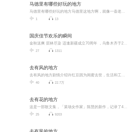
马德里有哪些好玩的地方
马德里有哪些好玩的地方马德里这地方啊，就像一壶老白茶，看着平平无奇，细品全是层次。你要是拿着网红攻略当圣旨，那真是糟蹋了这座连地铁站都挂着真迹的艺术城。今天咱们就唠点实在的，保证让你逛得比老中医把脉还准。先说这个艺术细菌啊，马德里人是从...
1
13
国庆佳节欢乐的瞬间
金秋送爽 层林尽染 适逢新疆成立70周年 ，乌鲁木齐于2025年9月23日迎来党中央和习大大带领的慰问团。新疆各族群众欢欣鼓舞，热烈欢迎。
27
1311
去有风的地方
去有风的地方剧情介绍许红豆因为闺蜜去世，生活和工作陷入低谷，她独自前往大理云苗村的“有风小院”休息调整。在那里，她认识了辞去高薪工作回乡创业的当地人谢之遥，还有一群从大城市过去的同龄人。在日常相处中，谢之遥感受到了许红豆的善良和认真，便...
40
22.7万
去有花的地方
这是一部散文集，「菜场女作家」陈慧的新作，记录了45岁的她从一成不变的菜市场出走，跟随养蜂人从浙江出发，北上3000公里追花养蜂的游牧经历。这即是一次对重复生活的出走，也是一次发人深省的自我探寻。在这本书里，读者和作者一起亲历追花夺蜜的游历生...
25
9203
去有风的地方