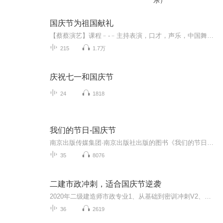
乐）
国庆节为祖国献礼
【蔡蔡演艺】课程﹣-﹣主持表演，口才，声乐，中国舞，民族舞。独特的小舞台，专业的录音棚，每一位同学都能成为优秀的小明星。独特的教学模式，轻松上课，快乐学习！知名主持人，舞蹈家，高级教师任职授课！江南总校：河沟街42号三楼 18545856430江北分校...
215
1.7万
庆祝七一和国庆节
24
1818
我们的节日-国庆节
南京出版传媒集团·南京出版社出版的图书《我们的节日》通过对中国节日文化和节日意义进行深度的挖掘，面向青少年群体构建独具特色的栏目内容，以此丰富春节、元宵节、清明节、端午节、七夕节、中秋节、重阳节等传统节日；六一节、教师节、国庆节等新兴节日的文化内涵和表现形式。促进青少年形成新的节日习俗，提升节日仪式感、认同感。音频作品由金陵朗读者联盟志愿者朗诵，南京音像出版社、金陵图书馆联合制作。
35
8076
二建市政冲刺，适合国庆节逆袭
2020年二级建造师市政专业1、从基础到密训冲刺V2、从精华课程到超压密押V3、0基础同步更新v4、持续更新到2020年考试V5、只要你跟着学让你一次稳拿证V6、渠道超压压题，超压三页纸等独家绝密压题!
36
2619