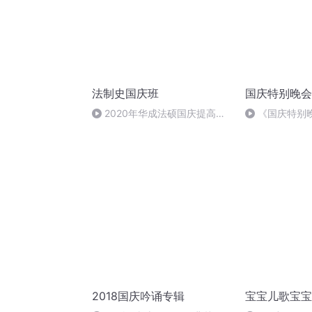
法制史国庆班
国庆特别晚会
2020年华成法硕国庆提高班
《国庆特别
法制史马志冰 (12)
2018国庆吟诵专辑
宝宝儿歌宝宝