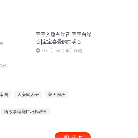
宝宝入睡白噪音|宝宝白噪
音|宝宝喜爱的白噪音
象
50.【胎教音乐】唤醒
下载。
帝国
大庆皇太子
普天同庆
庆儿女
一人有庆
大庆第一恶
听故事睡觉广场舞教学
前听故事100个短片
警察法医故事在线听
手机端