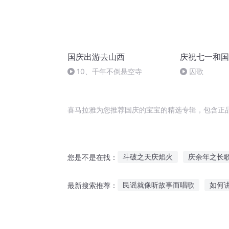
国庆出游去山西
庆祝七一和国
10、千年不倒悬空寺
囚歌
喜马拉雅为您推荐国庆的宝宝的精选专辑，包含正
斗破之天庆焰火
庆余年之长
您是不是在找：
庆阳成长手札
安庆年记事
民谣就像听故事而唱歌
如何
最新搜索推荐：
大官人西门庆
嘉庆皇帝
听故事入睡女声直播视频
常