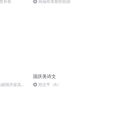
世长歌
祝福你亲爱的祖国
国庆美诗文
成法硕国庆提高班
想北平（6）