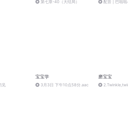
第七章-40（大结局）
配音 | 巴啦
觉从没准过 by 
宝宝学
磨宝宝
初见
3月3日 下午10点58分.aac
2.Twinkle,twin