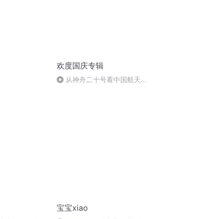
欢度国庆专辑
从神舟二十号看中国航天
的“隐形实力”
宝宝xiao