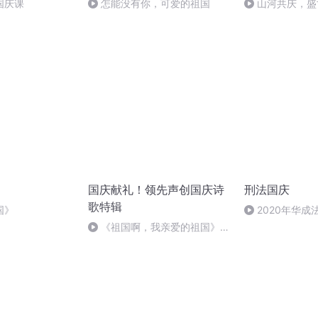
国庆课
怎能没有你，可爱的祖国
山河共庆，盛
国庆献礼！领先声创国庆诗
刑法国庆
歌特辑
国》
2020年华
刑法陈 (26)
《祖国啊，我亲爱的祖国》温
婉