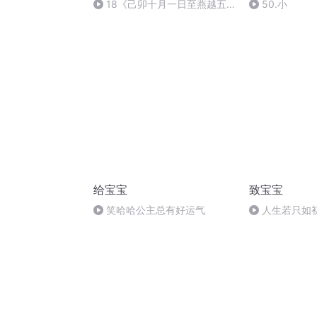
18《己卯十月一日至燕越五
50.小
日罹狴犴有感而赋》组律18首
文天祥 自由吟诵
给宝宝
致宝宝
笑哈哈公主总有好运气
人生若只如