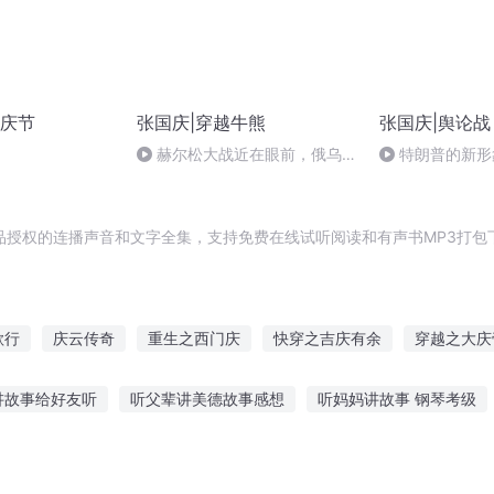
庆节
张国庆|穿越牛熊
张国庆|舆论战
赫尔松大战近在眼前，俄乌冲
特朗普的新形
突的关键之战，将会如何发展？
品授权的连播声音和文字全集，支持免费在线试听阅读和有声书MP3打包
歌行
庆云传奇
重生之西门庆
快穿之吉庆有余
穿越之大庆
庆之的野望
重生西门庆
异能重生西门庆
水浒西门庆
重
讲故事给好友听
听父辈讲美德故事感想
听妈妈讲故事 钢琴考级
庆元纪年
听的故事有哪些
小山剧情故事在线听
老孙王者故事在线听
睡