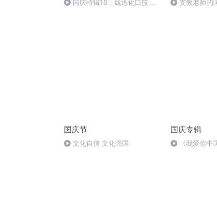
国庆特辑16：魏迅化口技 二
支教老师的
胡 东方红+一般唱法和原生态
国庆节
国庆专辑
文化自信 文化强国
《我爱你中