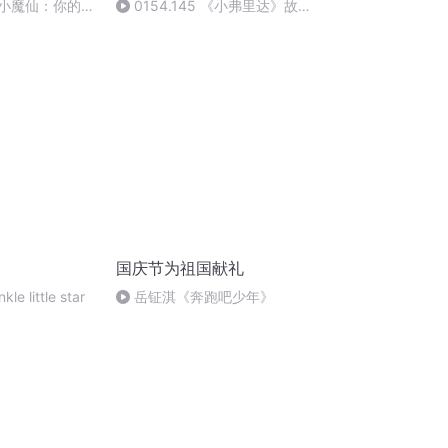
啦小魔仙：你的直
0154.145 《小弗里达》故事
幽月芸
乐园
国庆节为祖国献礼
kle little star
岳钲淇《奔跑吧少年》