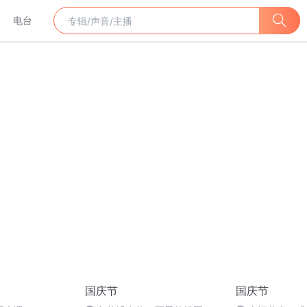
电台
国庆节
国庆节