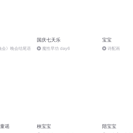
国庆七天乐
宝宝
晚会》晚会结尾语
魔性早功 day6
诗配画
童谣
秧宝宝
陪宝宝