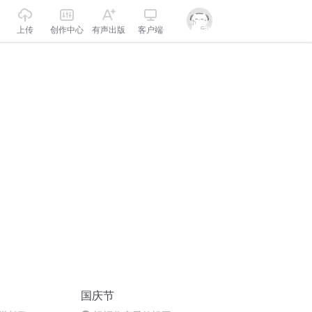
上传
创作中心
有声出版
客户端
国庆节