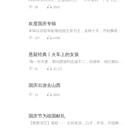
38
2592
欢度国庆专辑
本辑以诗歌和歌颂祖国文章为主，金秋十月，丹桂飘香，在这个充满丰收喜悦的季节里，我们满怀激动和自豪，迎来了中华人民共和国76周年华诞。这不仅是一个庄重的纪念日，更是全体中华儿女共同欢庆的盛大的节日，承载着深厚的民族情感和历史意义.
167
6788
悬疑经典丨火车上的女孩
“每一对夫妻，都试图做到忠诚不二，但最终，他们都以不同的方式败露无遗。”希区柯克的《后窗》与小说《消失的爱人》的结合体，无情揭示完美婚姻掩盖的真相。2015惊艳全球文坛的现象级小说，打破《》的畅销纪录，英国版五个月狂销300万册。车窗背后偷窥的眼睛，总能让你 发出无声的尖叫。-----------------------------------------------------------------------------------------------在这节车厢其余...
51
20.1万
国庆出游去山西
10
5805
国庆节为祖国献礼
【蔡蔡演艺】课程﹣-﹣主持表演，口才，声乐，中国舞，民族舞。独特的小舞台，专业的录音棚，每一位同学都能成为优秀的小明星。独特的教学模式，轻松上课，快乐学习！知名主持人，舞蹈家，高级教师任职授课！江南总校：河沟街42号三楼 18545856430江北分校...