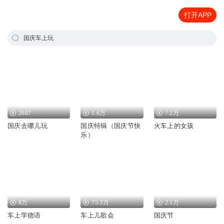
打开APP
国庆车上玩
2687
1.6万
7.2万
国庆去哪儿玩
国庆特辑（国庆节快
火车上的女孩
乐）
8万
75.3万
2.1万
车上学德语
车上儿歌会
国庆节