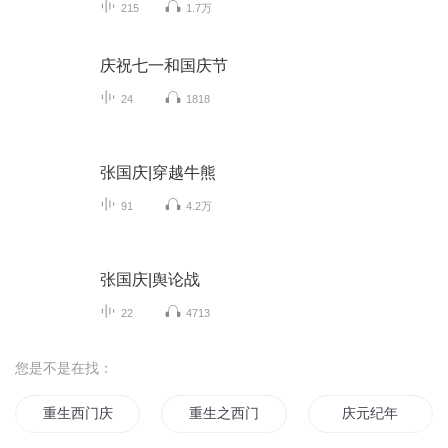
215
1.7万
庆祝七一和国庆节
24
1818
张国庆|穿越牛熊
91
4.2万
张国庆|舆论战
22
4713
您是不是在找：
重生西门庆
重生之西门庆
庆元纪年