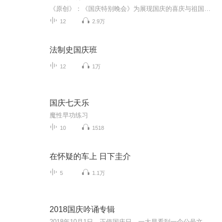
《原创》：《国庆特别晚会》为展现国庆的喜庆与祖国的深情我将以具体的场景切入从清晨升旗的庄严到街头巷尾的欢庆到历史与当下的交融，用优美的笔触传递对祖国的热爱与自豪！用诗歌和情感美文形式，歌颂祖国的繁荣富强，祝人民幸福安康！
12
2.9万
法制史国庆班
12
1万
国庆七天乐
魔性早功练习
10
1518
在怀疑的车上 日下圭介
5
1.1万
2018国庆吟诵专辑
2018年10月1日，正值国庆日。一大早看到一个公号文章，正是文天祥的《己卯十月一日至燕越五日罹狴犴有感而赋》。当然，彼十一非当今的十一。不过数字的巧合还是让人感触，今天拿来读一读，体味一番历史英杰的民族情怀，恰也当时。 根据诗题来看，这组诗是写于十月一日至十月五日之间，是文天祥被俘之后所作，这些诗作不仅有凛凛正气，更也能看的到他百端交集的复杂情感。另一首于右任先生的《望大陆》，微信公号有称《望乡》，一句“山之上国之殇”荡气回肠，一并兴起拿来读了一读。仓促间多有瑕疵...