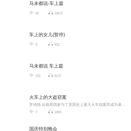
马未都说-车上篇
40
186万
车上的女儿(暂停)
9
932
马未都说 车上篇
101
9137
火车上的大盗窃案
罗纳德·比格斯因参与了英国史上最大火车劫案而成为著名的"火车大盗"，其后成功越狱并易容流亡36年，他那被称比《越狱》"精彩"的真实人生是多部影视作品的灵感来源。昨天，他在英国伦敦北部一家养老院去世，终年84岁。
7
1860
国庆特别晚会