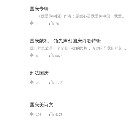
国庆专辑
《我爱你中国》作者：凝嫣心语我爱你中国！我爱你春天蓬勃的秧苗；我爱你秋日金黄的硕果。我爱你中国！我爱你青松气质，我爱你红梅品格！我爱你家乡的甜蔗好像乳汁滋润着我的心窝。我爱你中国，我要把最美的歌儿献给你，我的母亲我的祖国。我爱你中国，我爱...
1
78
国庆献礼！领先声创国庆诗歌特辑
我们的民族是一个坚韧不拔的民族，历史给予我们的苦难都变成了闪着金光的勋章！我们的国家是一个龙腾虎跃的国家，那条巨龙正以不可阻挡之势崛起于神奇的东方！------------------------------------------------值此祖国70周年华诞之际，领先声创以诗歌向祖国献礼！用我们的声音、用我们的热血、用我们的灵魂诵读经典爱国篇章，歌颂我们的祖国！永远繁荣富强！
8
6076
刑法国庆
26
1.7万
国庆美诗文
108
4173