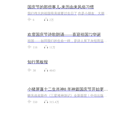
国庆节的那些事儿-来历由来风俗习惯
我们伟大的祖国母亲就要过生日了,也是小朋友、大朋友们最喜欢的“国庆小长假”或说“黄金周”还有说”国庆7天乐”的，说法真是不一而足。那么“国庆节”是怎么来的？自古以来国庆节怎么庆贺？新中国国庆节的来历，以及新中国国庆节的庆贺方式又有哪些呢？ ...
6
2万
欢度国庆节诗歌朗诵——喜迎祖国72华诞
祖国——如同我们的生命一样，是诗人笔下永恒而温暖的主题。在祖国72周年华诞来临之际，特创建这个诗歌朗诵专辑，诵读经典爱国篇章，和大家一起歌颂祖国，向国庆的献礼！祝愿伟大的祖国繁荣富强，祝愿大家国庆节快乐，度过平安快乐的黄金周假期！
116
11万
知行黑板报
38
4643
小猪屏蓬十二生肖神8 羊神篇国庆节开始更新啦！
晓东叔叔新作《三星堆神游记》全新面世！中信出版社出版！京东当当淘宝均有售！点蓝色字收听——《小猪屏蓬爆笑日记2024》《小猪屏蓬爆笑日记2》《小猪屏蓬爆笑日记1》让你笑得喘不上气！《我进故宫当富翁——小猪屏蓬故宫财商笔记》教你成为大富翁！《小...
550
315.4万