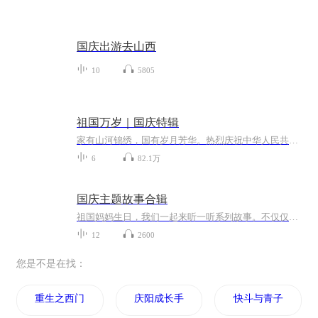
国庆出游去山西
10
5805
祖国万岁｜国庆特辑
家有山河锦绣，国有岁月芳华。热烈庆祝中华人民共和国成立73周年！
6
82.1万
国庆主题故事合辑
祖国妈妈生日，我们一起来听一听系列故事。不仅仅有《我的祖国》，还有红军故事，也有关于战争的故事，让大家体会到和平年代的不易。
12
2600
您是不是在找：
重生之西门庆
庆阳成长手札
快斗与青子的情人