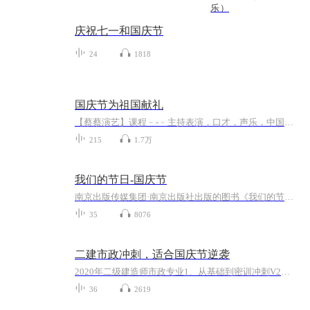
乐）
庆祝七一和国庆节
24
1818
国庆节为祖国献礼
【蔡蔡演艺】课程﹣-﹣主持表演，口才，声乐，中国舞，民族舞。独特的小舞台，专业的录音棚，每一位同学都能成为优秀的小明星。独特的教学模式，轻松上课，快乐学习！知名主持人，舞蹈家，高级教师任职授课！江南总校：河沟街42号三楼 18545856430江北分校...
215
1.7万
我们的节日-国庆节
南京出版传媒集团·南京出版社出版的图书《我们的节日》通过对中国节日文化和节日意义进行深度的挖掘，面向青少年群体构建独具特色的栏目内容，以此丰富春节、元宵节、清明节、端午节、七夕节、中秋节、重阳节等传统节日；六一节、教师节、国庆节等新兴节日的文化内涵和表现形式。促进青少年形成新的节日习俗，提升节日仪式感、认同感。音频作品由金陵朗读者联盟志愿者朗诵，南京音像出版社、金陵图书馆联合制作。
35
8076
二建市政冲刺，适合国庆节逆袭
2020年二级建造师市政专业1、从基础到密训冲刺V2、从精华课程到超压密押V3、0基础同步更新v4、持续更新到2020年考试V5、只要你跟着学让你一次稳拿证V6、渠道超压压题，超压三页纸等独家绝密压题!
36
2619