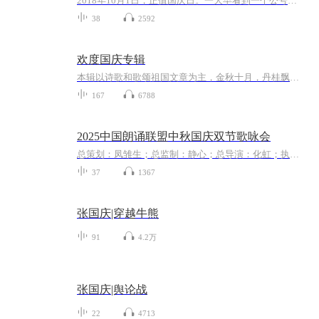
2018年10月1日，正值国庆日。一大早看到一个公号文章，正是文天祥的《己卯十月一日至燕越五日罹狴犴有感而赋》。当然，彼十一非当今的十一。不过数字的巧合还是让人感触，今天拿来读一读，体味一番历史英杰的民族情怀，恰也当时。 根据诗题来看，这组诗是写于十月一日至十月五日之间，是文天祥被俘之后所作，这些诗作不仅有凛凛正气，更也能看的到他百端交集的复杂情感。另一首于右任先生的《望大陆》，微信公号有称《望乡》，一句“山之上国之殇”荡气回肠，一并兴起拿来读了一读。仓促间多有瑕疵...
38
2592
欢度国庆专辑
本辑以诗歌和歌颂祖国文章为主，金秋十月，丹桂飘香，在这个充满丰收喜悦的季节里，我们满怀激动和自豪，迎来了中华人民共和国76周年华诞。这不仅是一个庄重的纪念日，更是全体中华儿女共同欢庆的盛大的节日，承载着深厚的民族情感和历史意义.
167
6788
2025中国朗诵联盟中秋国庆双节歌咏会
总策划：凤雏生；总监制：静心；总导演：化虹；执行总监：莺子；执行导演：橙夏；主持人：静心、化虹、橙夏
37
1367
张国庆|穿越牛熊
91
4.2万
张国庆|舆论战
22
4713