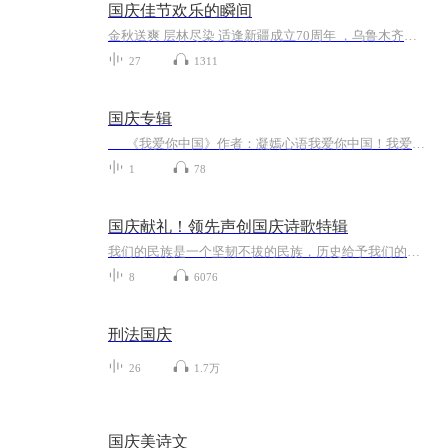
国庆佳节欢乐的瞬间
金秋送爽 层林尽染 适逢新疆成立70周年 ，乌鲁木齐于2025年9月23日迎来党中央和习大大带领的慰问团。新疆各族群众欢欣鼓舞，热烈欢迎。
27
1311
国庆专辑
《我爱你中国》作者：凝嫣心语我爱你中国！我爱你春天蓬勃的秧苗；我爱你秋日金黄的硕果。我爱你中国！我爱你青松气质，我爱你红梅品格！我爱你家乡的甜蔗好像乳汁滋润着我的心窝。我爱你中国，我要把最美的歌儿献给你，我的母亲我的祖国。我爱你中国，我爱...
1
78
国庆献礼！领先声创国庆诗歌特辑
我们的民族是一个坚韧不拔的民族，历史给予我们的苦难都变成了闪着金光的勋章！我们的国家是一个龙腾虎跃的国家，那条巨龙正以不可阻挡之势崛起于神奇的东方！------------------------------------------------值此祖国70周年华诞之际，领先声创以诗歌向祖国献礼！用我们的声音、用我们的热血、用我们的灵魂诵读经典爱国篇章，歌颂我们的祖国！永远繁荣富强！
8
6076
刑法国庆
26
1.7万
国庆美诗文