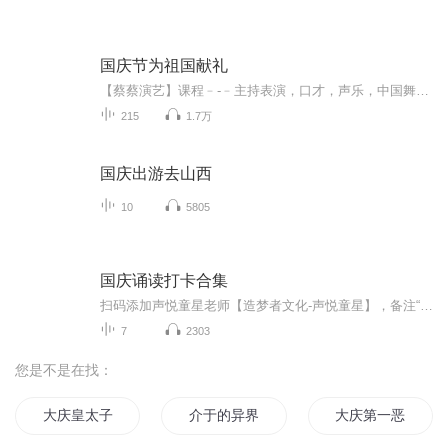
国庆节为祖国献礼
【蔡蔡演艺】课程﹣-﹣主持表演，口才，声乐，中国舞，民族舞。独特的小舞台，专业的录音棚，每一位同学都能成为优秀的小明星。独特的教学模式，轻松上课，快乐学习！知名主持人，舞蹈家，高级教师任职授课！江南总校：河沟街42号三楼 18545856430江北分校...
215
1.7万
国庆出游去山西
10
5805
国庆诵读打卡合集
扫码添加声悦童星老师【造梦者文化-声悦童星】，备注“诵读打卡”报名，已添加好友的，直接发送“诵读打卡”报名，报名成功后进入社群。
7
2303
您是不是在找：
大庆皇太子
介于的异界日记
大庆第一恶