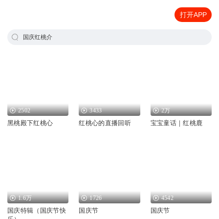
打开APP
国庆红桃介
2502
3433
2万
黑桃殿下红桃心
红桃心的直播回听
宝宝童话｜红桃鹿
1.6万
1726
4542
国庆特辑（国庆节快
国庆节
国庆节