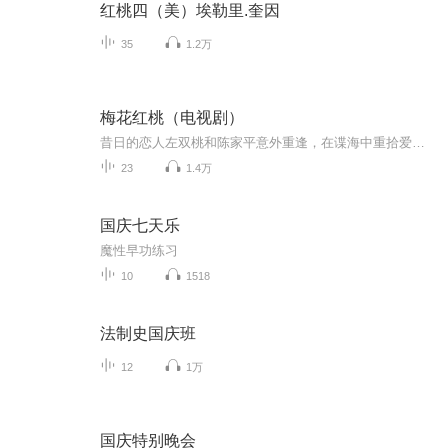
红桃四（美）埃勒里.奎因
35
1.2万
梅花红桃（电视剧）
昔日的恋人左双桃和陈家平意外重逢，在谍海中重拾爱情并追逐同一信仰的故事。 1940年的上海，代号“梅花四”的中共地下党员陈家平执行任务时，在险些暴露的紧急关头，与曾经的未婚妻左双桃偶遇。此时的左双桃已经是国民党军统特工，执行刺杀任务失败，也在...
23
1.4万
国庆七天乐
魔性早功练习
10
1518
法制史国庆班
12
1万
国庆特别晚会