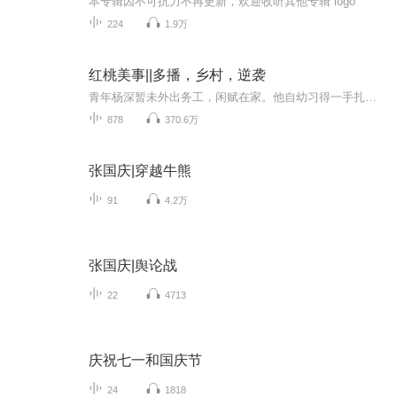
本专辑因不可抗力不再更新，欢迎收听其他专辑 logo
224
1.9万
红桃美事||多播，乡村，逆袭
青年杨深暂未外出务工，闲赋在家。他自幼习得一手扎实的小医术，深谙草药配伍与常见病症调理，凭借这份本事，在乡里乡间热心行医，为乡亲解忧纾困。从寻常头疼脑热到跌打损伤，他都细心诊治，渐渐在当地闯出好口碑，凭一己之力站稳脚跟，闯出属于自己的一...
878
370.6万
张国庆|穿越牛熊
91
4.2万
张国庆|舆论战
22
4713
庆祝七一和国庆节
24
1818