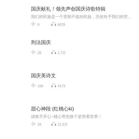
国庆献礼！领先声创国庆诗歌特辑
我们的民族是一个坚韧不拔的民族，历史给予我们的苦难都变成了闪着金光的勋章！我们的国家是一个龙腾虎跃的国家，那条巨龙正以不可阻挡之势崛起于神奇的东方！------------------------------------------------值此祖国70周年华诞之际，领先声创以诗歌向祖国献礼！用我们的声音、用我们的热血、用我们的灵魂诵读经典爱国篇章，歌颂我们的祖国！永远繁荣富强！
8
6076
刑法国庆
26
1.7万
国庆美诗文
108
4173
甜心神段 (红桃心ki)
拯救不开心~桃心带您换个姿势看世界！
34
21.5万