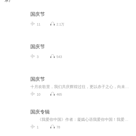
乐）
国庆节
11
2.1万
国庆节
3
543
国庆节
十月欢歌里，我们共庆辉煌过往，更以赤子之心，向未来书写滚烫的誓言——这盛世，值得我们以热爱相拥。
10
465
国庆专辑
《我爱你中国》作者：凝嫣心语我爱你中国！我爱你春天蓬勃的秧苗；我爱你秋日金黄的硕果。我爱你中国！我爱你青松气质，我爱你红梅品格！我爱你家乡的甜蔗好像乳汁滋润着我的心窝。我爱你中国，我要把最美的歌儿献给你，我的母亲我的祖国。我爱你中国，我爱...
1
78