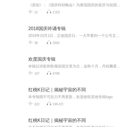
《原创》：《国庆特别晚会》为展现国庆的喜庆与祖国的深情我将以具体的场景切入从清晨升旗的庄严到街头巷尾的欢庆到历史与当下的交融，用优美的笔触传递对祖国的热爱与自豪！用诗歌和情感美文形式，歌颂祖国的繁荣富强，祝人民幸福安康！
12
2.9万
2018国庆吟诵专辑
2018年10月1日，正值国庆日。一大早看到一个公号文章，正是文天祥的《己卯十月一日至燕越五日罹狴犴有感而赋》。当然，彼十一非当今的十一。不过数字的巧合还是让人感触，今天拿来读一读，体味一番历史英杰的民族情怀，恰也当时。 根据诗题来看，这组诗是写于十月一日至十月五日之间，是文天祥被俘之后所作，这些诗作不仅有凛凛正气，更也能看的到他百端交集的复杂情感。另一首于右任先生的《望大陆》，微信公号有称《望乡》，一句“山之上国之殇”荡气回肠，一并兴起拿来读了一读。仓促间多有瑕疵...
38
2592
欢度国庆专辑
本辑以诗歌和歌颂祖国文章为主，金秋十月，丹桂飘香，在这个充满丰收喜悦的季节里，我们满怀激动和自豪，迎来了中华人民共和国76周年华诞。这不仅是一个庄重的纪念日，更是全体中华儿女共同欢庆的盛大的节日，承载着深厚的民族情感和历史意义.
167
6788
红桃K日记｜揭秘宇宙的不同
本专辑因不可抗力不再更新，欢迎收听其他专辑logo
222
196.4万
红桃K日记｜揭秘宇宙的不同