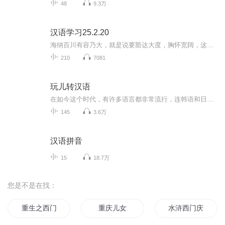
48
9.3万
汉语学习25.2.20
海纳百川有容乃大，就是说要豁达大度，胸怀宽阔，这也是一个人有修养的表现。 海纳百川，有容乃大；壁立千仞，无欲则刚。拥有大海般胸襟宽广，能容纳无数江河水一样的胸襟宽广。
210
7081
玩儿转汉语
在如今这个时代，有许多语言都非常流行，连韩语和日语都在语言的排行榜上挤到了一席之地。可是我想说，汉语才是所有语言中最伟大、最富有代表性的语言汉语变化多端，有时意味深长;有时丰富多彩;有时稳重含蓄;有时豪放激烈!如果用世界上所有的语言编成同样...
145
3.6万
汉语拼音
15
18.7万
您是不是在找：
重生之西门庆
重庆儿女
水浒西门庆