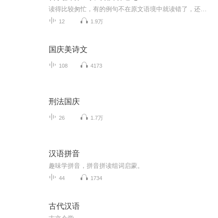
读得比较匆忙，有的例句不在原文语境中就读错了，还有些繁体字不熟悉，欢迎指出！
12
1.9万
国庆美诗文
108
4173
刑法国庆
26
1.7万
汉语拼音
趣味学拼音，拼音拼读组词启蒙。
44
1734
古代汉语