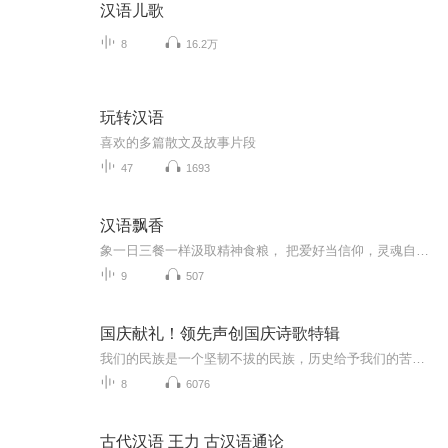
汉语儿歌
8
16.2万
玩转汉语
喜欢的多篇散文及故事片段
47
1693
汉语飘香
象一日三餐一样汲取精神食粮， 把爱好当信仰，灵魂自由。边听书边思考，过几天总有一些思绪翻腾，梳理一下写成小文，脑子也清空一下，再出发。
9
507
国庆献礼！领先声创国庆诗歌特辑
我们的民族是一个坚韧不拔的民族，历史给予我们的苦难都变成了闪着金光的勋章！我们的国家是一个龙腾虎跃的国家，那条巨龙正以不可阻挡之势崛起于神奇的东方！------------------------------------------------值此祖国70周年华诞之际，领先声创以诗歌向祖国献礼！用我们的声音、用我们的热血、用我们的灵魂诵读经典爱国篇章，歌颂我们的祖国！永远繁荣富强！
8
6076
古代汉语 王力 古汉语通论