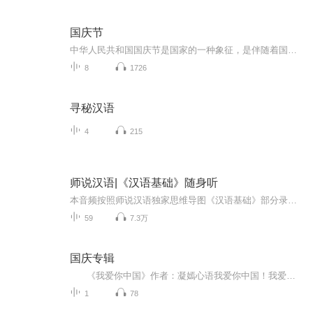
国庆节
中华人民共和国国庆节是国家的一种象征，是伴随着国家的出现而出现的。让我们用诗歌朗诵歌颂祖国的繁荣富强，国泰民安。
8
1726
寻秘汉语
4
215
师说汉语|《汉语基础》随身听
本音频按照师说汉语独家思维导图《汉语基础》部分录制，与直播课程同步。 邀请对外汉语及配音专业教师录制，让你听得懂，听不累，听不够！ 每节课程10分钟左右，充分利用碎片化时间，在上下班的路程中都可以拿出手机复习，知识点经过教研组老师精心筛...
59
7.3万
国庆专辑
《我爱你中国》作者：凝嫣心语我爱你中国！我爱你春天蓬勃的秧苗；我爱你秋日金黄的硕果。我爱你中国！我爱你青松气质，我爱你红梅品格！我爱你家乡的甜蔗好像乳汁滋润着我的心窝。我爱你中国，我要把最美的歌儿献给你，我的母亲我的祖国。我爱你中国，我爱...
1
78