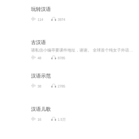
玩转汉语
114
3974
古汉语
请私信小编寻要课件地址，谢谢。 全球首个纯女子外语教学及交流的公益组织 教授语种：英法德西意葡俄日韩粤和古文，还有音频剪辑和声乐课 线上课程：YY频道 361836工作邮箱：ila_les@163.com 欢迎大家来学习~刷刷头像二维码马上关注我们的课表吧！ ...
48
8785
汉语示范
38
2785
汉语儿歌
16
1.5万