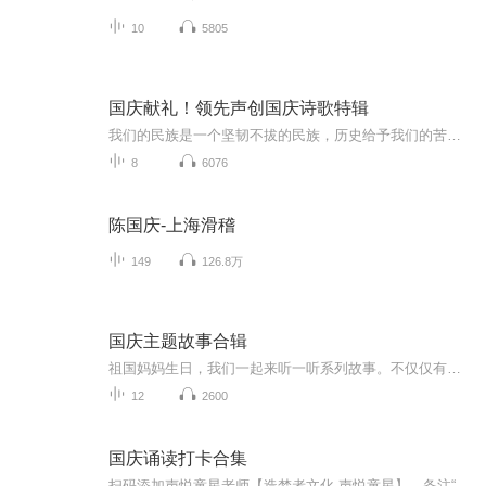
10
5805
国庆献礼！领先声创国庆诗歌特辑
我们的民族是一个坚韧不拔的民族，历史给予我们的苦难都变成了闪着金光的勋章！我们的国家是一个龙腾虎跃的国家，那条巨龙正以不可阻挡之势崛起于神奇的东方！------------------------------------------------值此祖国70周年华诞之际，领先声创以诗歌向祖国献礼！用我们的声音、用我们的热血、用我们的灵魂诵读经典爱国篇章，歌颂我们的祖国！永远繁荣富强！
8
6076
陈国庆-上海滑稽
149
126.8万
国庆主题故事合辑
祖国妈妈生日，我们一起来听一听系列故事。不仅仅有《我的祖国》，还有红军故事，也有关于战争的故事，让大家体会到和平年代的不易。
12
2600
国庆诵读打卡合集
扫码添加声悦童星老师【造梦者文化-声悦童星】，备注“诵读打卡”报名，已添加好友的，直接发送“诵读打卡”报名，报名成功后进入社群。