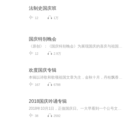
法制史国庆班
12
1万
国庆特别晚会
《原创》：《国庆特别晚会》为展现国庆的喜庆与祖国的深情我将以具体的场景切入从清晨升旗的庄严到街头巷尾的欢庆到历史与当下的交融，用优美的笔触传递对祖国的热爱与自豪！用诗歌和情感美文形式，歌颂祖国的繁荣富强，祝人民幸福安康！
12
2.9万
欢度国庆专辑
本辑以诗歌和歌颂祖国文章为主，金秋十月，丹桂飘香，在这个充满丰收喜悦的季节里，我们满怀激动和自豪，迎来了中华人民共和国76周年华诞。这不仅是一个庄重的纪念日，更是全体中华儿女共同欢庆的盛大的节日，承载着深厚的民族情感和历史意义.
167
6788
2018国庆吟诵专辑
2018年10月1日，正值国庆日。一大早看到一个公号文章，正是文天祥的《己卯十月一日至燕越五日罹狴犴有感而赋》。当然，彼十一非当今的十一。不过数字的巧合还是让人感触，今天拿来读一读，体味一番历史英杰的民族情怀，恰也当时。 根据诗题来看，这组诗是写于十月一日至十月五日之间，是文天祥被俘之后所作，这些诗作不仅有凛凛正气，更也能看的到他百端交集的复杂情感。另一首于右任先生的《望大陆》，微信公号有称《望乡》，一句“山之上国之殇”荡气回肠，一并兴起拿来读了一读。仓促间多有瑕疵...
38
2592