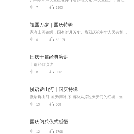
7
2303
祖国万岁｜国庆特辑
家有山河锦绣，国有岁月芳华。热烈庆祝中华人民共和国成立73周年！
6
82.1万
国庆十篇经典演讲
十篇经典演讲
8
8361
慢语诉山河｜国庆特辑
慢语诉山河·国庆特辑 序 当秋风掠过天安门的红墙，当桂香漫过万里长江的碧波，我总愿慢下脚步，以声为笔，轻轻描摹这山河的模样。 不必追赶喧嚣的潮，也无需堆砌华丽的词——这一辑里，每一段朗诵都是心底的低语：是对着塞北草原的星子说“国泰”，是向着...
13
808
国庆阅兵仪式感悟
12
1708