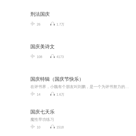
刑法国庆
26
1.7万
国庆美诗文
108
4173
国庆特辑（国庆节快乐）
在评书界，小魏有个朋友叫刘鹏，是一个为评书努力的小伙子。在2021年国庆期间，他想弄个特辑，便烦劳我给他录个爱国题材的评书小段儿。这种事情，不是特殊情况，小魏一般不会拒绝，也就给其录了一个《鲁迅踢鬼》，等他传完，我再传到我的专辑里。另外，小...
14
1.6万
国庆七天乐
魔性早功练习
10
1518