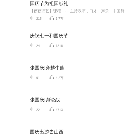
国庆节为祖国献礼
【蔡蔡演艺】课程﹣-﹣主持表演，口才，声乐，中国舞，民族舞。独特的小舞台，专业的录音棚，每一位同学都能成为优秀的小明星。独特的教学模式，轻松上课，快乐学习！知名主持人，舞蹈家，高级教师任职授课！江南总校：河沟街42号三楼 18545856430江北分校...
215
1.7万
庆祝七一和国庆节
24
1818
张国庆|穿越牛熊
91
4.2万
张国庆|舆论战
22
4713
国庆出游去山西