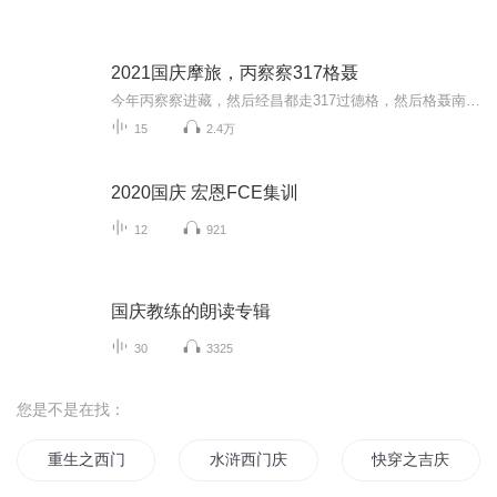
2021国庆摩旅，丙察察317格聂
今年丙察察进藏，然后经昌都走317过德格，然后格聂南线，最后沙溪古镇收尾。
15
2.4万
2020国庆 宏恩FCE集训
12
921
国庆教练的朗读专辑
30
3325
您是不是在找：
重生之西门庆
水浒西门庆
快穿之吉庆有余