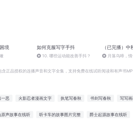
楼困境
如何克服写字手抖
（已完播）中
瞰
10. 哪些运动能改善手抖？
月落乌啼，情
包含正品授权的连播声音和文字全集，支持免费在线试听阅读和有声书MP
第一恶
火影忍者漫画文字
执笔写春秋
书剑写春秋
写写画
萝莉写字相关
重生日本写漫画
庆余年之长歌行
大庆皇太
山原声故事在线听
听卡车的故事图片完整
爵士起源故事在线听
安庆年记事
庆云传奇
写字楼开局
事林冲的感悟
恐怖故事郑钧在线听
幼儿听故事的卡通照片
听