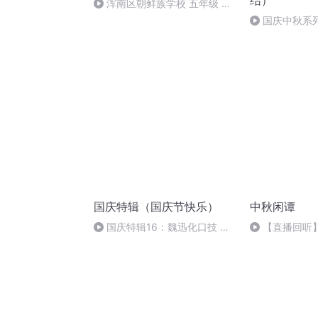
结）
浑南区朝鲜族学校 五年级 孙
多永
国庆中秋系
桥
国庆特辑（国庆节快乐）
中秋闲谭
国庆特辑16：魏迅化口技 二
【直播回听
胡 东方红+一般唱法和原生态
唱