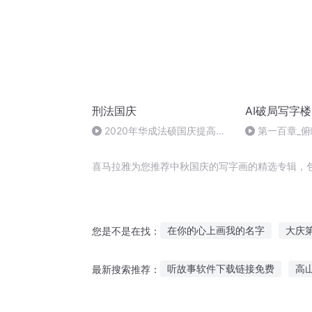
刑法国庆
AI破局写字
2020年华成法硕国庆提高班
第一百章_俯
刑法陈 (26)
喜马拉雅为您推荐中秋国庆的写字画的精选专辑，
在你的心上画我的名字
大庆
您是不是在找：
穿越之大庆帝国
重生西门庆
听故事软件下载链接免费
高
最新搜索推荐：
嘉庆皇帝
异能重生西门庆
中班听故事的目标
听水浒故