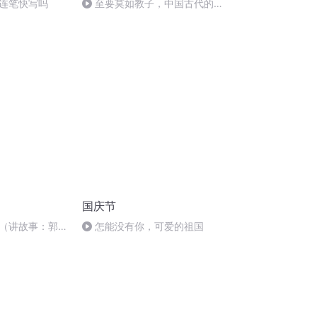
连笔快写吗
至要莫如教子，中国古代的家
规家训
国庆节
（讲故事：郭
怎能没有你，可爱的祖国
）