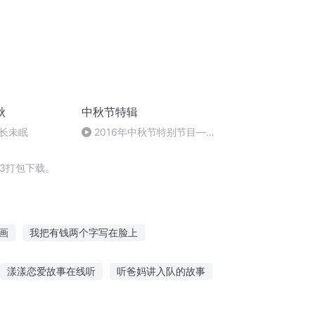
秋
中秋节特辑
长未眠
2016年中秋节特别节目—夏
雨品诗成品
3打包下载。
画
我把有钱两个字写在脸上
子
十字星十字路
一人有庆
漾漾恋爱故事在线听
听爸妈讲入队的故事
故事人多懂得人少
奥特曼专辑故事在线听