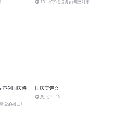
》
10. 写字楼投资如何应对市场
波动？
先声创国庆诗
国庆美诗文
想北平（6）
亲爱的祖国》温