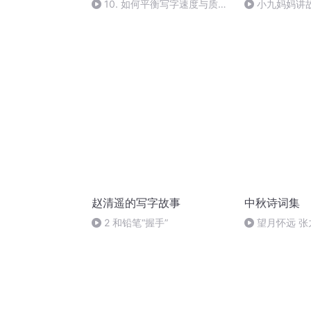
10. 如何平衡写字速度与质
小九妈妈讲
量？
事.s48
赵清遥的写字故事
中秋诗词集
2 和铅笔“握手”
望月怀远 
诵）