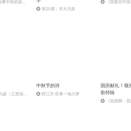
字
故事中秋的故
《我爱你中国
第20课：羊大为美
中秋节的诗
国庆献礼！领
歌特辑
张九龄（王恩保吟
西江月·世事一场大梦
《祖国啊，我
婉