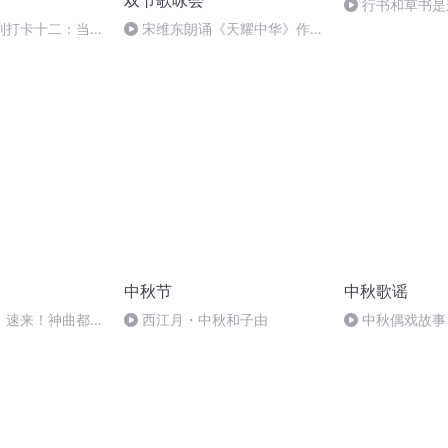
双节歌咏会
行书和草书是
列打卡十二：当阳
宋维东朗诵《天耀中华》作
者：碑林路人
中秋节
中秋歌谣
】速来！神曲都会
西江月・中秋和子由
中秋偶戏故事
婷；曲/唱：赵静