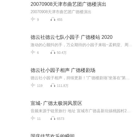
20070908天津市曲艺团广德楼演出
20070908天津市曲艺团广德楼演出
9
455
德云社德云七队小园子 广德楼站 2020
激动的心颤抖的手，万众期待的小园子来啦~孟鹤堂、周九良领衔德云七队在广德楼为您献上精彩演出现场演绎经典相声高清音质，给你欢乐。听德云社相声，上喜马拉雅你喜欢的角儿，喜马全都有
6
50.4万
德云社小园子相声 广德楼剧场
德云社小园子相声，持续更新！“广德楼剧场”坐落在“第一街”——前门大栅栏西口。京城最著名、最古老的戏园老字号“广德楼戏园”，拥有200多个软椅，楼上楼下共有10个豪华包厢，场馆设施高雅气派。它大约兴建于清代（清嘉庆元年），是北京现存最古老的戏...
119
111.8万
宣城- 广德太极洞风景区
音频来源于链景旅行 地址 宣城市广德县新坑镇桃园村248村道 票价描述 50 开放时间 8：00—16：30 乘车信息 交通信息：火车 经停广德站的火车从杭州、郑州发出的比较多，其次是宁波，也有从西安、北京等地发出的少量车次。在广德站南边的“火车站”公交站，...
11
6573
国庆佳节欢乐的瞬间