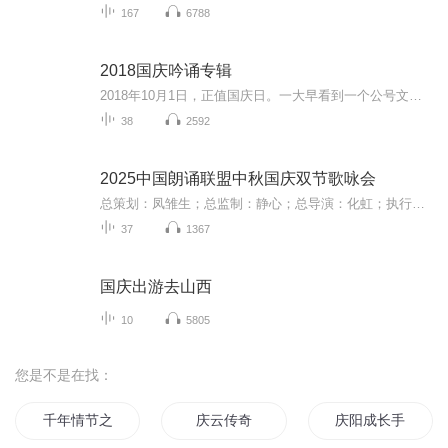
167
6788
2018国庆吟诵专辑
2018年10月1日，正值国庆日。一大早看到一个公号文章，正是文天祥的《己卯十月一日至燕越五日罹狴犴有感而赋》。当然，彼十一非当今的十一。不过数字的巧合还是让人感触，今天拿来读一读，体味一番历史英杰的民族情怀，恰也当时。 根据诗题来看，这组诗是写于十月一日至十月五日之间，是文天祥被俘之后所作，这些诗作不仅有凛凛正气，更也能看的到他百端交集的复杂情感。另一首于右任先生的《望大陆》，微信公号有称《望乡》，一句“山之上国之殇”荡气回肠，一并兴起拿来读了一读。仓促间多有瑕疵...
38
2592
2025中国朗诵联盟中秋国庆双节歌咏会
总策划：凤雏生；总监制：静心；总导演：化虹；执行总监：莺子；执行导演：橙夏；主持人：静心、化虹、橙夏
37
1367
国庆出游去山西
10
5805
您是不是在找：
千年情节之三生三世
庆云传奇
庆阳成长手札