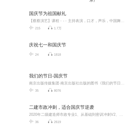
乐）
国庆节为祖国献礼
【蔡蔡演艺】课程﹣-﹣主持表演，口才，声乐，中国舞，民族舞。独特的小舞台，专业的录音棚，每一位同学都能成为优秀的小明星。独特的教学模式，轻松上课，快乐学习！知名主持人，舞蹈家，高级教师任职授课！江南总校：河沟街42号三楼 18545856430江北分校...
215
1.7万
庆祝七一和国庆节
24
1818
我们的节日-国庆节
南京出版传媒集团·南京出版社出版的图书《我们的节日》通过对中国节日文化和节日意义进行深度的挖掘，面向青少年群体构建独具特色的栏目内容，以此丰富春节、元宵节、清明节、端午节、七夕节、中秋节、重阳节等传统节日；六一节、教师节、国庆节等新兴节日的文化内涵和表现形式。促进青少年形成新的节日习俗，提升节日仪式感、认同感。音频作品由金陵朗读者联盟志愿者朗诵，南京音像出版社、金陵图书馆联合制作。
35
8076
二建市政冲刺，适合国庆节逆袭
2020年二级建造师市政专业1、从基础到密训冲刺V2、从精华课程到超压密押V3、0基础同步更新v4、持续更新到2020年考试V5、只要你跟着学让你一次稳拿证V6、渠道超压压题，超压三页纸等独家绝密压题!
36
2619