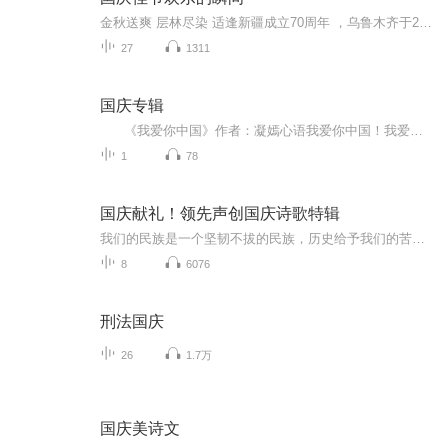
金秋送爽 层林尽染 适逢新疆成立70周年 ，乌鲁木齐于2025年9月23日迎来党中央和习大大带领的慰问团。新疆各族群众欢欣鼓舞，热烈欢迎。
27
1311
国庆专辑
《我爱你中国》作者：凝嫣心语我爱你中国！我爱你春天蓬勃的秧苗；我爱你秋日金黄的硕果。我爱你中国！我爱你青松气质，我爱你红梅品格！我爱你家乡的甜蔗好像乳汁滋润着我的心窝。我爱你中国，我要把最美的歌儿献给你，我的母亲我的祖国。我爱你中国，我爱...
1
78
国庆献礼！领先声创国庆诗歌特辑
我们的民族是一个坚韧不拔的民族，历史给予我们的苦难都变成了闪着金光的勋章！我们的国家是一个龙腾虎跃的国家，那条巨龙正以不可阻挡之势崛起于神奇的东方！------------------------------------------------值此祖国70周年华诞之际，领先声创以诗歌向祖国献礼！用我们的声音、用我们的热血、用我们的灵魂诵读经典爱国篇章，歌颂我们的祖国！永远繁荣富强！
8
6076
刑法国庆
26
1.7万
国庆美诗文