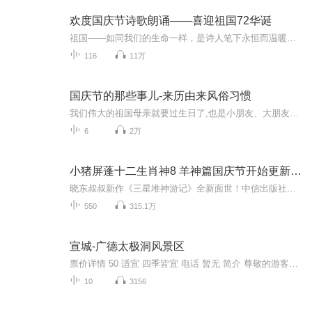
欢度国庆节诗歌朗诵——喜迎祖国72华诞
祖国——如同我们的生命一样，是诗人笔下永恒而温暖的主题。在祖国72周年华诞来临之际，特创建这个诗歌朗诵专辑，诵读经典爱国篇章，和大家一起歌颂祖国，向国庆的献礼！祝愿伟大的祖国繁荣富强，祝愿大家国庆节快乐，度过平安快乐的黄金周假期！
116
11万
国庆节的那些事儿-来历由来风俗习惯
我们伟大的祖国母亲就要过生日了,也是小朋友、大朋友们最喜欢的“国庆小长假”或说“黄金周”还有说”国庆7天乐”的，说法真是不一而足。那么“国庆节”是怎么来的？自古以来国庆节怎么庆贺？新中国国庆节的来历，以及新中国国庆节的庆贺方式又有哪些呢？ ...
6
2万
小猪屏蓬十二生肖神8 羊神篇国庆节开始更新啦！
晓东叔叔新作《三星堆神游记》全新面世！中信出版社出版！京东当当淘宝均有售！点蓝色字收听——《小猪屏蓬爆笑日记2024》《小猪屏蓬爆笑日记2》《小猪屏蓬爆笑日记1》让你笑得喘不上气！《我进故宫当富翁——小猪屏蓬故宫财商笔记》教你成为大富翁！《小...
550
315.1万
宣城-广德太极洞风景区
票价详情 50 适宜 四季皆宜 电话 暂无 简介 尊敬的游客朋友，您好！我是燕京旅游小秘书，欢迎您光临广德太极洞风景区观光游览。 太极洞有“东南第一洞”的美誉，坐落在安徽广德县境内，明代大文学家冯梦龙把太极洞誉为“天下四绝”之一。太极洞和江苏宜兴...
10
3156