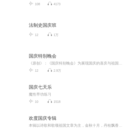
108
4173
法制史国庆班
12
1万
国庆特别晚会
《原创》：《国庆特别晚会》为展现国庆的喜庆与祖国的深情我将以具体的场景切入从清晨升旗的庄严到街头巷尾的欢庆到历史与当下的交融，用优美的笔触传递对祖国的热爱与自豪！用诗歌和情感美文形式，歌颂祖国的繁荣富强，祝人民幸福安康！
12
2.9万
国庆七天乐
魔性早功练习
10
1518
欢度国庆专辑
本辑以诗歌和歌颂祖国文章为主，金秋十月，丹桂飘香，在这个充满丰收喜悦的季节里，我们满怀激动和自豪，迎来了中华人民共和国76周年华诞。这不仅是一个庄重的纪念日，更是全体中华儿女共同欢庆的盛大的节日，承载着深厚的民族情感和历史意义.