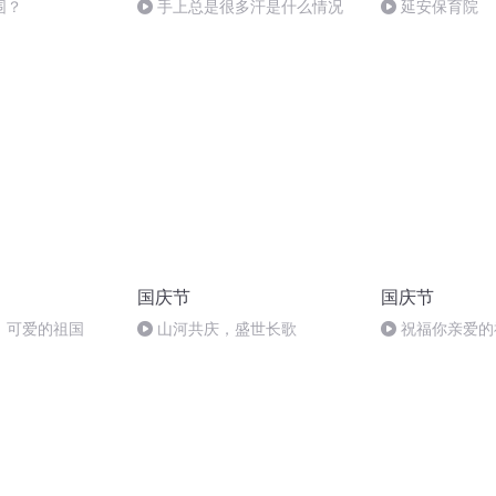
围？
手上总是很多汗是什么情况
延安保育院
国庆节
国庆节
，可爱的祖国
山河共庆，盛世长歌
祝福你亲爱的