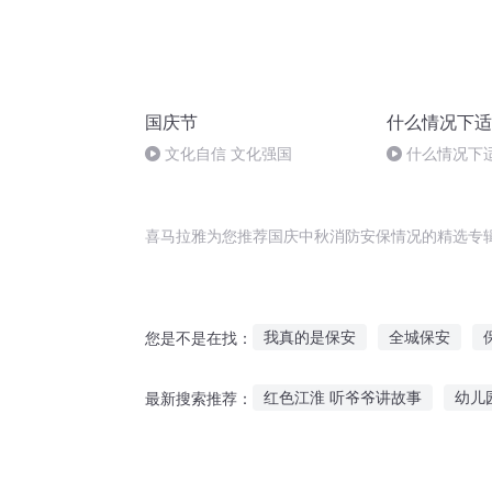
国庆节
什么情况下适
文化自信 文化强国
什么情况下
喜马拉雅为您推荐国庆中秋消防安保情况的精选专
我真的是保安
全城保安
您是不是在找：
超能小保安
这个保安不太冷
红色江淮 听爷爷讲故事
幼儿
最新搜索推荐：
超时空保安
重生之超神保安
给猪讲故事听故事视频教程