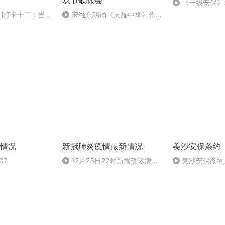
双节歌咏会
《一级安保》
列打卡十二：当阳
宋维东朗诵《天耀中华》作
者：碑林路人
情况
新冠肺炎疫情最新情况
美沙安保条约
07
12月23日22时新增确诊病例
美沙安保条约
4128例
黄的？【终章音