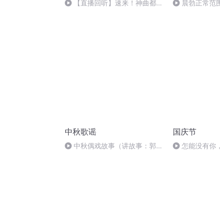
【直播回听】速来！神曲都会
晨勃正常范
唱
中秋歌谣
国庆节
中秋偶戏故事（讲故事：郭
怎能没有你
婷；曲/唱：赵静）