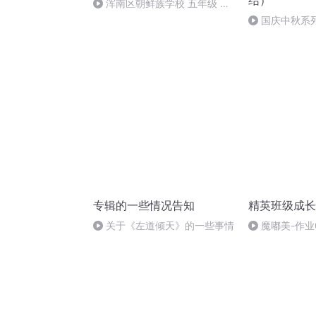
结）
浑南区朝鲜族学校 五年级 孙
多永
国庆中秋系
桥
专辑的一些情况告知
精英班级成长
关于《左道倾天》的一些事情
魔嘟美-作业