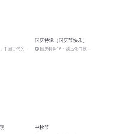
国庆特辑（国庆节快乐）
，中国古代的家
国庆特辑16：魏迅化口技 二
胡 东方红+一般唱法和原生态
育院
中秋节