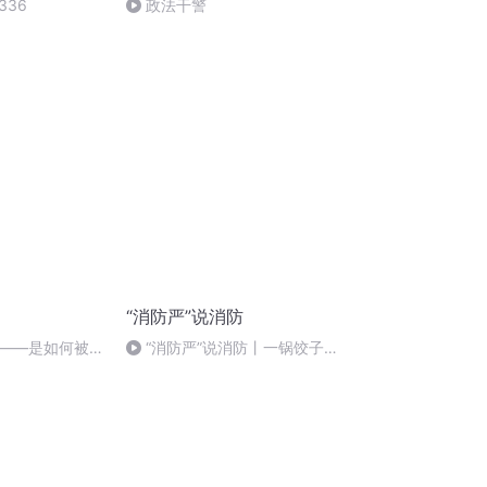
336
政法干警
“消防严”说消防
——是如何被搅
“消防严”说消防丨一锅饺子引
频版】
发的紫禁城火灾