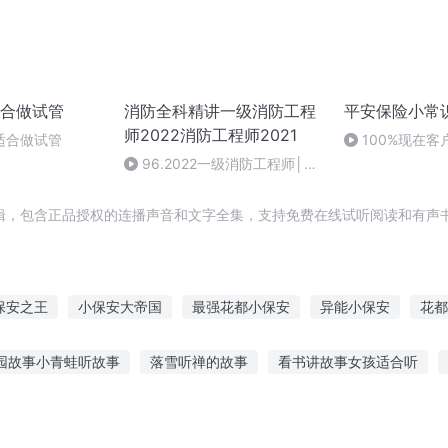
合做试管
消防全科精讲一级消防工程
平安保险小常
师2022消防工程师2021
适合做试管
100%现在
96.2022一级消防工程师│记
忆口诀 第96节 防火分隔-防火墙
辑，包含正品授权的连播声音和文字全集，支持免费在线试听阅读和有声书
保安之王
小保安大帝国
最强花都小保安
异能小保安
花都
最强小保安
花都保安行
女校小保安
大明保安
明朝消
园故事小青蛙听故事
落雪听禅的故事
看书讲故事女孩适合听
宝宝听的奥特曼故事大全
女生必须听的睡前故事
听刘老根二奎的