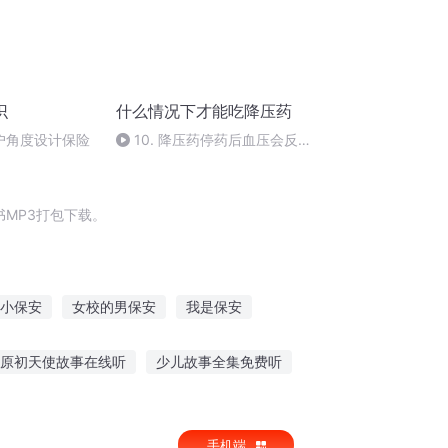
识
什么情况下才能吃降压药
客户角度设计保险
10. 降压药停药后血压会反弹
吗？
MP3打包下载。
小保安
女校的男保安
我是保安
防员
全能安保
安庆年记事
原初天使故事在线听
少儿故事全集免费听
故事
道具我的故事谁听
手机端