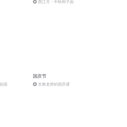
西江月・中秋和子由
国庆节
祖国
支教老师的国庆课