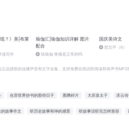
现？》美|布莱
瑜伽汇|瑜伽知识详解 图片
国庆美诗文
配合
想北平（6）
录读完毕
练瑜伽 疼痛是正常的吗
含正品授权的连播声音和文字全集，支持免费在线试听阅读和有声书MP3
公
在异世界抄书的那些日子
图腾碎片
大庆皇太子
庆云传
事
重庆儿女
重生西门庆
穿越之大庆帝国
嘉庆皇帝
奇
歌的故事作文
听历史故事和珅的感受
听故事没听完怎样形容
门庆
庆余年之长歌行
莲故事在线听
女主播听鬼故事小说视频
女娃造人 在线听故事