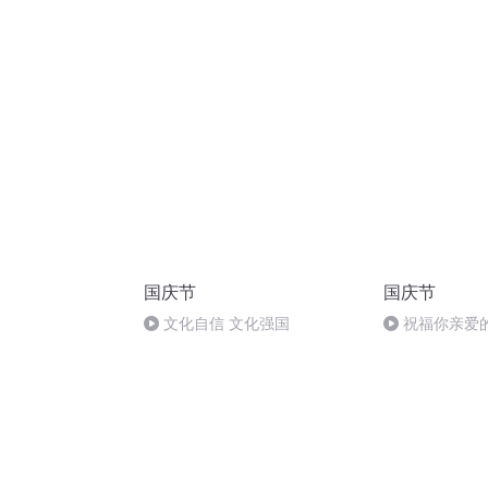
胡 东方红+一
国庆节
国庆节
文化自信 文化强国
祝福你亲爱