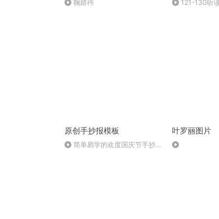
鞠婧祎
121-130听
原创手抄报模板
叶罗丽图片
简单易学的欢度国庆节手抄报
#一分钟手抄报