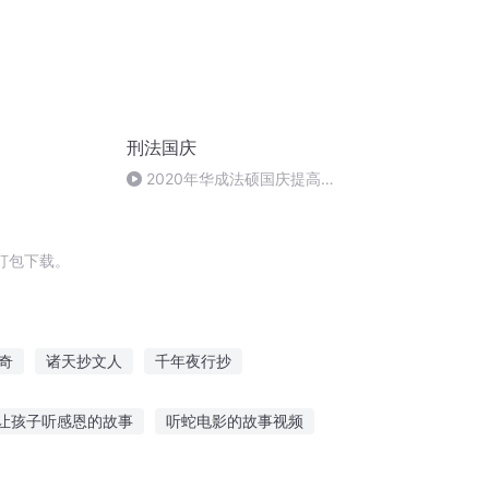
刑法国庆
2020年华成法硕国庆提高班
刑法陈 (26)
打包下载。
奇
诸天抄文人
千年夜行抄
书小抄
一人有庆
大庆第一恶
让孩子听感恩的故事
听蛇电影的故事视频
怕悲伤的故事无人听
听老英雄讲革命故事