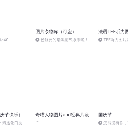
图片杂物库（可盗）
法语TEF听力
-40
粉丝要的暗黑霸气系来啦！
TEF听力图片
庆节快乐）
奇喵人物图片and经典片段
国庆节
～
：魏迅化口技 二
怎能没有你，