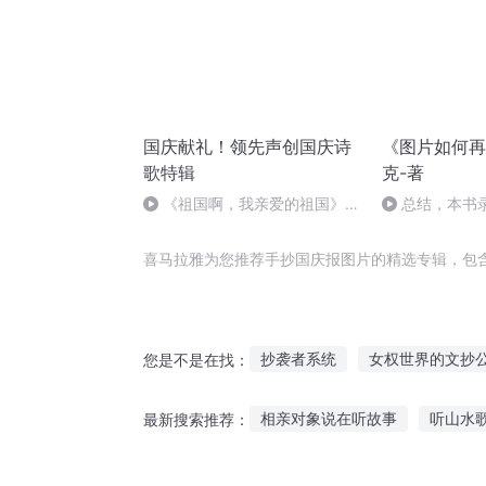
国庆献礼！领先声创国庆诗
《图片如何再
歌特辑
克-著
《祖国啊，我亲爱的祖国》温
总结，本书
婉
喜马拉雅为您推荐手抄国庆报图片的精选专辑，包
抄袭者系统
女权世界的文抄
您是不是在找：
在哪片海在那片海
安庆年记
相亲对象说在听故事
听山水
最新搜索推荐：
重生之大抄袭王
异能重生西
南极历险故事在线听
金莲红