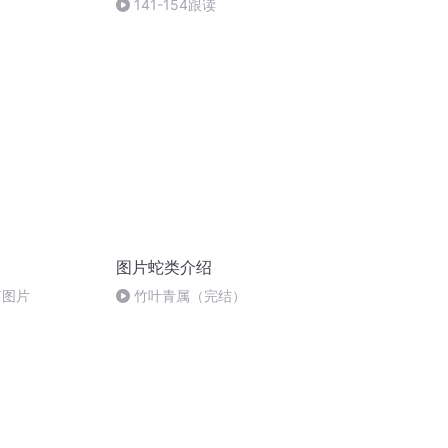
141-154跟读
图片蛇类介绍
篇图片
竹叶青属（完结）