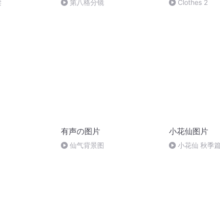
读
第八格分镜
Clothes 2
有声の图片
小花仙图片
仙气背景图
小花仙 秋季