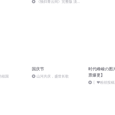
般唱法和原生态
《独归青云间》完整版 淡淡
的刀感……
国庆节
时代峰峻の图片
票爆更】
的祖国
山河共庆，盛世长歌
〖❤️粉丝投稿
罕