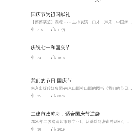
乐）
国庆节为祖国献礼
【蔡蔡演艺】课程﹣-﹣主持表演，口才，声乐，中国舞，民族舞。独特的小舞台，专业的录音棚，每一位同学都能成为优秀的小明星。独特的教学模式，轻松上课，快乐学习！知名主持人，舞蹈家，高级教师任职授课！江南总校：河沟街42号三楼 18545856430江北分校...
215
1.7万
庆祝七一和国庆节
24
1818
我们的节日-国庆节
南京出版传媒集团·南京出版社出版的图书《我们的节日》通过对中国节日文化和节日意义进行深度的挖掘，面向青少年群体构建独具特色的栏目内容，以此丰富春节、元宵节、清明节、端午节、七夕节、中秋节、重阳节等传统节日；六一节、教师节、国庆节等新兴节日的文化内涵和表现形式。促进青少年形成新的节日习俗，提升节日仪式感、认同感。音频作品由金陵朗读者联盟志愿者朗诵，南京音像出版社、金陵图书馆联合制作。
35
8076
二建市政冲刺，适合国庆节逆袭
2020年二级建造师市政专业1、从基础到密训冲刺V2、从精华课程到超压密押V3、0基础同步更新v4、持续更新到2020年考试V5、只要你跟着学让你一次稳拿证V6、渠道超压压题，超压三页纸等独家绝密压题!
36
2619