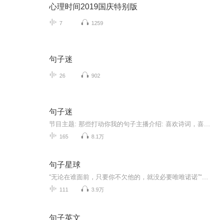
心理时间2019国庆特别版
7
1259
句子迷
26
902
句子迷
节目主题: 那些打动你我的句子主播介绍: 喜欢诗词，喜欢音乐，希望世界是温暖的，我们是温柔的。主播寄语: 初衷是想记录自己喜欢的句子，后来想把自己喜欢的分享给你们。希望不止能与你们共情，还能给予你们力量。更新频率:日更。
165
8.1万
句子星球
“无论在谁面前，只要你不欠他的，就没必要唯唯诺诺”“没有实力时，对别人的好，很容易被定义为讨好”退让带来的基本都是得寸进尺，别妄想能换来什么尊重和心疼“善解人意，并不是要自己难过让别人开心，别搞错了”“你处理情绪的速度，就是你成功的速度...
111
3.9万
句子英文