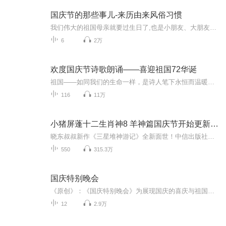
国庆节的那些事儿-来历由来风俗习惯
我们伟大的祖国母亲就要过生日了,也是小朋友、大朋友们最喜欢的“国庆小长假”或说“黄金周”还有说”国庆7天乐”的，说法真是不一而足。那么“国庆节”是怎么来的？自古以来国庆节怎么庆贺？新中国国庆节的来历，以及新中国国庆节的庆贺方式又有哪些呢？ ...
6
2万
欢度国庆节诗歌朗诵——喜迎祖国72华诞
祖国——如同我们的生命一样，是诗人笔下永恒而温暖的主题。在祖国72周年华诞来临之际，特创建这个诗歌朗诵专辑，诵读经典爱国篇章，和大家一起歌颂祖国，向国庆的献礼！祝愿伟大的祖国繁荣富强，祝愿大家国庆节快乐，度过平安快乐的黄金周假期！
116
11万
小猪屏蓬十二生肖神8 羊神篇国庆节开始更新啦！
晓东叔叔新作《三星堆神游记》全新面世！中信出版社出版！京东当当淘宝均有售！点蓝色字收听——《小猪屏蓬爆笑日记2024》《小猪屏蓬爆笑日记2》《小猪屏蓬爆笑日记1》让你笑得喘不上气！《我进故宫当富翁——小猪屏蓬故宫财商笔记》教你成为大富翁！《小...
550
315.3万
国庆特别晚会
《原创》：《国庆特别晚会》为展现国庆的喜庆与祖国的深情我将以具体的场景切入从清晨升旗的庄严到街头巷尾的欢庆到历史与当下的交融，用优美的笔触传递对祖国的热爱与自豪！用诗歌和情感美文形式，歌颂祖国的繁荣富强，祝人民幸福安康！
12
2.9万