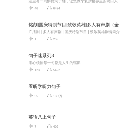
这里有一间解忧句子铺，让您做个复杂世界里的明白人。拥抱智慧、成功和幸福，驱散冷漠、孤独和无助。句子虽短，道理很长。
46
6494
铭刻|国庆特别节目|致敬英雄|多人有声剧（全一集）
广播剧 | 多人有声剧 | 国庆特别节目 | 致敬英雄剧情简介：老姚本是江南一个小城市普普通通的小老头，年迈的他不幸患上阿尔兹海默蒸，总把孙子认成别人，还总是会说一些奇奇怪怪的话，孙子姚思齐以为这是阿尔兹海默症的典型表现并没有多想。知道有一天，领...
1
259
句子迷系列3
用心领悟每一句都是人生的缩影
123
5422
看听学听力句子
95
13.7万
英语八上句子
7
402