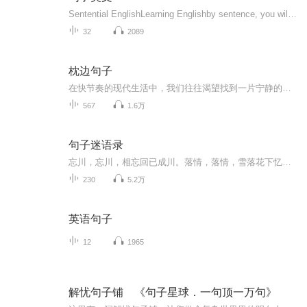
Sentential EnglishLearning Englishby sentence, you will find the lovely of English.通过句子学英文，发现英文之美...
32
2089
枕边句子
在快节奏的现代生活中，我们往往渴望找到一片宁静的天地，让心灵得以栖息。为此，我们精心策划并制作了《精选诗韵》这一精选诗歌朗诵专辑，旨在传承和弘扬中华诗歌的悠久文化，让每一位听众都能感受到诗歌带来的美好与力量。本专辑收录了当代作家优秀作品...
567
1.6万
句子迷语录
忘川，忘川，相忘回已成川。落情，落情，雪落花下忆忘情。句子迷语录，是我在生活之余，看到的、听到的、以及朋友亲人偶然之间说到的。再这里整理成集，与大家分享！里面有励志，有感情，有内涵，亦有美好。涵盖较多，请大家收听之余，亦多多指教。卖身在此拜谢。
230
5.2万
英语句子
12
1965
解忧句子铺 《句子星球．一句顶一万句》