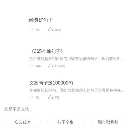
经典好句子
13
3627
《365个韩句子》
这个节目是介绍日常使用或有意思的句子。听到李先生的好听的声音，有意思的内容。时间也不长！你们听一听吧。
146
119.4万
文案句子迷100000句
目标更新10万句。我们总是在别人的句子里看见各种各样的自己，这里有人生答疑励志，有神奇哲学智慧。烟火人间告白。一笑释怀解压。
72
7万
您是不是在找：
庆云传奇
句子全集
那年那月那时节