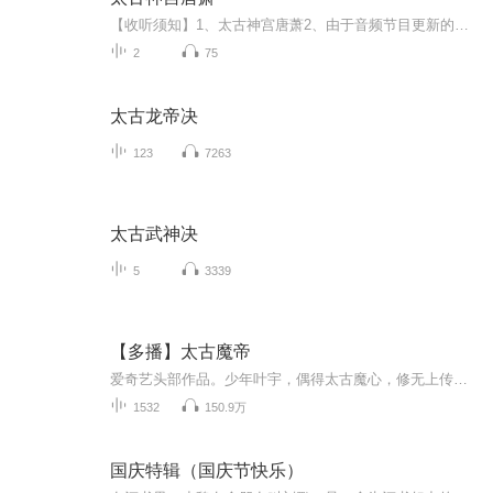
【收听须知】1、太古神宫唐萧2、由于音频节目更新的比较慢，如想快速阅读小说文字版的全部章节，请在微信中搜索公/众/号【毛毛虫文学】，关注后，并在公/众/号中回复：【1101】，便可快速阅读小说文字版全集。（注意：需要在公/众/号中回复才有效哦）
2
75
太古龙帝决
123
7263
太古武神决
5
3339
【多播】太古魔帝
爱奇艺头部作品。少年叶宇，偶得太古魔心，修无上传承，踏九天，纵寰宇，杀四方，战天下，独霸七界，绝世称尊，帝临宇宙，万族臣服！
1532
150.9万
国庆特辑（国庆节快乐）