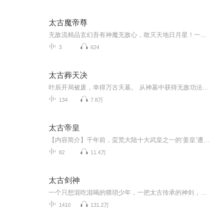
太古魔帝尊
无敌流精品玄幻吾有神魔无敌心，敢灭天地日月星！一代人族千古魔帝莫凌轩以仙神为奴，以妖冥为仆，掌御诸天万界。一眼，天地颤一剑，诸神覆！九千年后，千古魔帝意外陨落重生于粒子世界中。而这一世，他神魔同修，觉醒太古圣体，修无上帝诀，战八方仙神，势必重为魔神帝尊...
3
624
太古葬天决
叶辰开局被废，幸得万古天墓。 从神墓中获得无敌功法，修神功，炼仙丹，逆天而上！ 葬天，葬地，葬神魔！ 战佛，战仙，战万古！ 无敌爽文，简介无力，请移步正文。
134
7.8万
太古帝皇
【内容简介】千年前，蛮荒大陆十大武皇之一的‘姜皇’遭同样是十大武皇之一的‘璇皇’南宫璇暗算，肉身粉碎，一缕残魂穿越千古，带着天位强者传承，附身在一个家族覆没，孤苦无依的少年身上，从此拉开了血雨腥风，征伐无敌的大幕。八荒六合、九天十地，我...
82
11.4万
太古剑神
一个只想混吃混喝的猥琐少年，一把太古传承的神剑，一段刻骨铭心的爱情。吴池始终都不明白，剑道究竟是什么，但他的一生，就是剑道传说。他从不风度翩翩，却注定风华绝代！他被称为无耻剑神，却偏偏铁骨铮铮！他，为剑而生，因剑而狂！
1410
131.2万