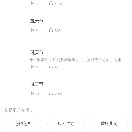
20
4542
国庆节
3
543
国庆节
十月欢歌里，我们共庆辉煌过往，更以赤子之心，向未来书写滚烫的誓言——这盛世，值得我们以热爱相拥。
10
465
国庆节
11
2.1万
您是不是在找：
仓神之帝
庆云传奇
重庆儿女