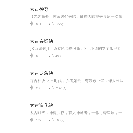
太古神尊
【内容简介】末帝时代来临，仙神大陆迎来最后一次辉煌，天骄并起，妖魔横生，只为争夺那无上帝位！武尊强者李牧神重回十年前，携手中三尺重剑，修镇世仙魔经，开启镇世仙魔体，统领亿万魔族，与那万族天骄展开热血厮杀！成帝位，踏仙途，屠仙灭神，铸就那...
861
122万
太古吞噬诀
[收听须知]1、该专辑免费收听。2、小说的文字版已经全部都更新完了。由于音频节目更新的比较慢，如想快速阅读小说文字版的全部章节，请在微信中搜索公中号[七喵文学]，关注后，回复[ 115 ]便可快速阅读小说文字版全集。(注意:需要在公中号中回复才有效哦)
6
4398
太古龙象诀
万古神诀 太古时代，强者如云，有妖族巨擘，仰天长啸吼碎域外星辰，有人族无上大能，挥手斩碎万古苍穹。更有太古龙象，掌管亿万星域，统治诸天万界。 而曾经最为强大的太古禁忌神术太古龙象诀却自太古时代结束便消失不见，时至今日，太古龙象诀已经失传...
250
714.5万
太古造化决
太古时代，神魔共存，有大神通者，一念可碎星辰，一指可破苍穹，一拳可通幽冥。造化神王，统御诸天万界，掌控无穷星域，威能无穷无尽，乃是神魔共尊的至高存在。造化神王所修的太古造化诀，因此成为太古时代排名第一的禁忌神术。十万年后，苏冥携消失万载的太古造化诀，从微末之中崛起，斩圣子！灭天骄！战天！战地！战神魔！演绎一段轰轰烈烈的传奇人生，最终成为一代至高无上的造化神王！
169
10.2万