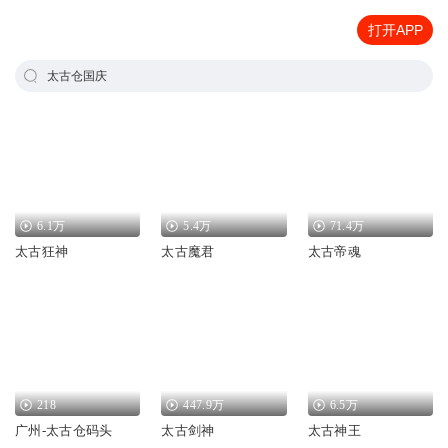
打开APP
太古仓国庆
6.1万
5.4万
71.4万
太古狂神
太古魔君
太古帝魂
218
447.9万
6.5万
广州-太古仓码头
太古剑神
太古神王