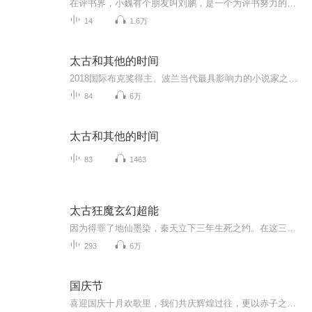
在评书界，小魏有个朋友叫刘鹏，是一个为评书努力的小伙子。在2021年国庆期间，他想弄个特辑，便烦劳我给他录个爱国题材的评书小段儿。这种事情，不是特殊情况，小魏一般不会拒绝，也就给其录了一个《鲁迅踢鬼》，等他传完，我再传到我的专辑里。另外，小...
14
1.6万
太古和其他的时间
2018国际布克奖得主、波兰当代最具影响力的小说家之一奥尔加·托卡尔丘克的第三本长篇小说。作者凭借这部小说于1997年首次获得波兰权威的文学大奖“尼刻奖”，自此奠定了她在波兰文坛令人瞩目的地位。
84
6万
太古和其他的时间
83
1463
太古狂魔玄幻超能
因为得罪了地仙墨染，秦天立下三年生死之约。在这三年里，秦天又有什么逆天传奇呢？作者：鬼才演播：鑫源
293
6万
国庆节
喜迎国庆十月欢歌里，我们共庆辉煌过往，更以赤子之心，向未来书写滚烫的誓言——这盛世，值得我们以热爱相拥。