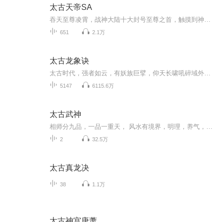
太古天帝SA
吞天至尊凌霄，战神大陆十大封号至尊之首，触摸到神灵之境的绝世强者，却因好友陷害而死，重生于万年后一个平凡少年的身上。拳出乾坤动，念动星河灭，一代至尊，荣耀归来，从此踏上了一条横扫各路天才的无敌之路！
651
2.1万
太古龙象诀
太古时代，强者如云，有妖族巨擘，仰天长啸吼碎域外星辰，有人族无上大能，挥手斩碎万古苍穹。更有太古龙象，掌管亿万星域，统治诸天万界。 而曾经最为强大的太古禁忌神术太古龙象诀却自太古时代结束便消失不见，时至今日，太古龙象诀已经失传亿万年。 无尽岁月后，落魄少年林枫偶得太古第一禁忌神术太古龙象诀。 当林枫从世界最北部一个偏远小城走出之后，一段传奇由此展开。...
5147
6115.6万
太古武神
相师分九品，一品一重天， 风水有境界，明理，养气，修身，问道。 二十一世纪的一位普通青年偶获诸葛亮生前的玄学传承，从此混迹都市，游走于高官权贵之间，豪门千金，世家小姐身侧，秦宇说： “我为超品相师，相人，相地，相红颜” 欢迎收听《超品相师》下部，大结局版！ PS:收藏的大大可获得得王侯风水宝地一块，推荐的大大可以获得将相宝地一处，点推收一起的大大，哇靠，千古第一穴，非你莫属！！！
2
32.5万
太古真龙决
38
1.1万
太古神宫唐萧