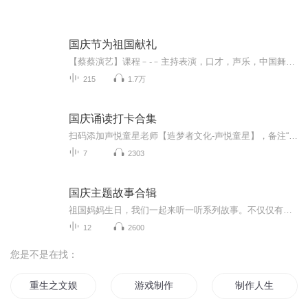
国庆节为祖国献礼
【蔡蔡演艺】课程﹣-﹣主持表演，口才，声乐，中国舞，民族舞。独特的小舞台，专业的录音棚，每一位同学都能成为优秀的小明星。独特的教学模式，轻松上课，快乐学习！知名主持人，舞蹈家，高级教师任职授课！江南总校：河沟街42号三楼 18545856430江北分校...
215
1.7万
国庆诵读打卡合集
扫码添加声悦童星老师【造梦者文化-声悦童星】，备注“诵读打卡”报名，已添加好友的，直接发送“诵读打卡”报名，报名成功后进入社群。
7
2303
国庆主题故事合辑
祖国妈妈生日，我们一起来听一听系列故事。不仅仅有《我的祖国》，还有红军故事，也有关于战争的故事，让大家体会到和平年代的不易。
12
2600
您是不是在找：
重生之文娱大制作
游戏制作
制作人生