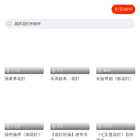
打开APP
国庆花灯的制作
2.5万
577
4644
张家界花灯
乐高绘本：花灯
化妆琴剧《闹花灯》
1.2万
251
2.5万
徐州扬琴《闹花灯》
【花灯祈福】虎年大
《七宝莲花灯》且问