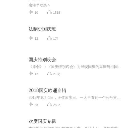
魔性早功练习
10
1518
法制史国庆班
12
1万
国庆特别晚会
《原创》：《国庆特别晚会》为展现国庆的喜庆与祖国的深情我将以具体的场景切入从清晨升旗的庄严到街头巷尾的欢庆到历史与当下的交融，用优美的笔触传递对祖国的热爱与自豪！用诗歌和情感美文形式，歌颂祖国的繁荣富强，祝人民幸福安康！
12
2.9万
2018国庆吟诵专辑
2018年10月1日，正值国庆日。一大早看到一个公号文章，正是文天祥的《己卯十月一日至燕越五日罹狴犴有感而赋》。当然，彼十一非当今的十一。不过数字的巧合还是让人感触，今天拿来读一读，体味一番历史英杰的民族情怀，恰也当时。 根据诗题来看，这组诗是写于十月一日至十月五日之间，是文天祥被俘之后所作，这些诗作不仅有凛凛正气，更也能看的到他百端交集的复杂情感。另一首于右任先生的《望大陆》，微信公号有称《望乡》，一句“山之上国之殇”荡气回肠，一并兴起拿来读了一读。仓促间多有瑕疵...
38
2592
欢度国庆专辑