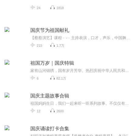
24
1818
国庆节为祖国献礼
【蔡蔡演艺】课程﹣-﹣主持表演，口才，声乐，中国舞，民族舞。独特的小舞台，专业的录音棚，每一位同学都能成为优秀的小明星。独特的教学模式，轻松上课，快乐学习！知名主持人，舞蹈家，高级教师任职授课！江南总校：河沟街42号三楼 18545856430江北分校...
215
1.7万
祖国万岁｜国庆特辑
家有山河锦绣，国有岁月芳华。热烈庆祝中华人民共和国成立73周年！
6
82.1万
国庆主题故事合辑
祖国妈妈生日，我们一起来听一听系列故事。不仅仅有《我的祖国》，还有红军故事，也有关于战争的故事，让大家体会到和平年代的不易。
12
2600
国庆诵读打卡合集