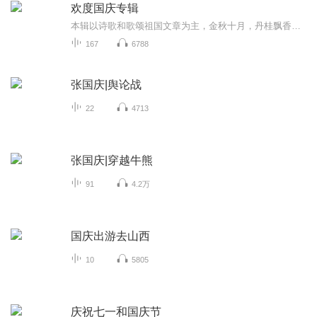
欢度国庆专辑
本辑以诗歌和歌颂祖国文章为主，金秋十月，丹桂飘香，在这个充满丰收喜悦的季节里，我们满怀激动和自豪，迎来了中华人民共和国76周年华诞。这不仅是一个庄重的纪念日，更是全体中华儿女共同欢庆的盛大的节日，承载着深厚的民族情感和历史意义.
167
6788
张国庆|舆论战
22
4713
张国庆|穿越牛熊
91
4.2万
国庆出游去山西
10
5805
庆祝七一和国庆节