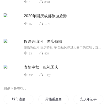
8
8361
2020年国庆成都旅游旅游
15
1978
慢语诉山河｜国庆特辑
慢语诉山河·国庆特辑 序 当秋风掠过天安门的红墙，当桂香漫过万里长江的碧波，我总愿慢下脚步，以声为笔，轻轻描摹这山河的模样。 不必追赶喧嚣的潮，也无需堆砌华丽的词——这一辑里，每一段朗诵都是心底的低语：是对着塞北草原的星子说“国泰”，是向着...
13
808
寄情中秋，献礼国庆
195
1.1万
您是不是在找：
城市边沿
异能重生西门庆
安庆年记事