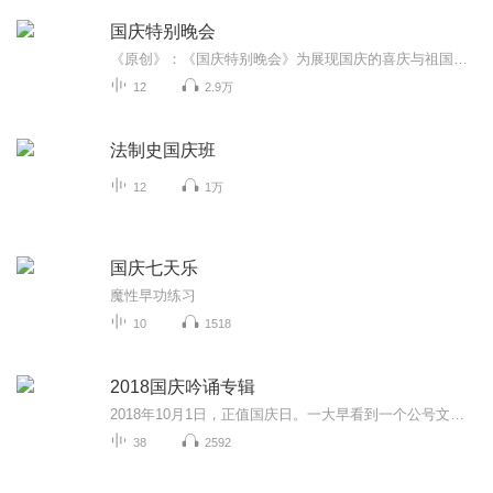
国庆特别晚会
《原创》：《国庆特别晚会》为展现国庆的喜庆与祖国的深情我将以具体的场景切入从清晨升旗的庄严到街头巷尾的欢庆到历史与当下的交融，用优美的笔触传递对祖国的热爱与自豪！用诗歌和情感美文形式，歌颂祖国的繁荣富强，祝人民幸福安康！
12
2.9万
法制史国庆班
12
1万
国庆七天乐
魔性早功练习
10
1518
2018国庆吟诵专辑
2018年10月1日，正值国庆日。一大早看到一个公号文章，正是文天祥的《己卯十月一日至燕越五日罹狴犴有感而赋》。当然，彼十一非当今的十一。不过数字的巧合还是让人感触，今天拿来读一读，体味一番历史英杰的民族情怀，恰也当时。 根据诗题来看，这组诗是写于十月一日至十月五日之间，是文天祥被俘之后所作，这些诗作不仅有凛凛正气，更也能看的到他百端交集的复杂情感。另一首于右任先生的《望大陆》，微信公号有称《望乡》，一句“山之上国之殇”荡气回肠，一并兴起拿来读了一读。仓促间多有瑕疵...
38
2592