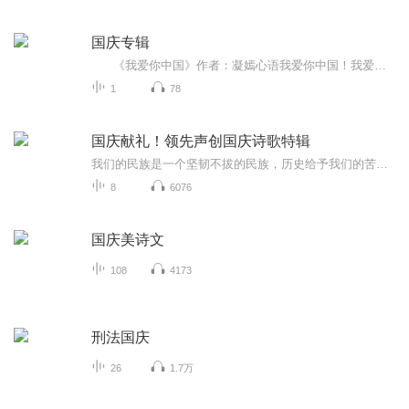
国庆专辑
《我爱你中国》作者：凝嫣心语我爱你中国！我爱你春天蓬勃的秧苗；我爱你秋日金黄的硕果。我爱你中国！我爱你青松气质，我爱你红梅品格！我爱你家乡的甜蔗好像乳汁滋润着我的心窝。我爱你中国，我要把最美的歌儿献给你，我的母亲我的祖国。我爱你中国，我爱...
1
78
国庆献礼！领先声创国庆诗歌特辑
我们的民族是一个坚韧不拔的民族，历史给予我们的苦难都变成了闪着金光的勋章！我们的国家是一个龙腾虎跃的国家，那条巨龙正以不可阻挡之势崛起于神奇的东方！------------------------------------------------值此祖国70周年华诞之际，领先声创以诗歌向祖国献礼！用我们的声音、用我们的热血、用我们的灵魂诵读经典爱国篇章，歌颂我们的祖国！永远繁荣富强！
8
6076
国庆美诗文
108
4173
刑法国庆
26
1.7万