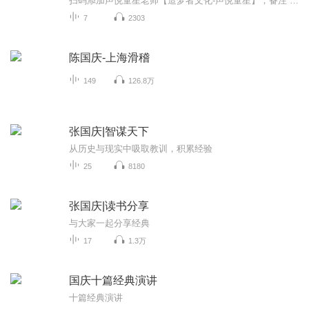
扫码添加声悦童星老师【造梦者文化-声悦童星】，备注“诵读打卡”报名，已添加好友的，直接发送“诵读打卡”报名，报名成功后进入社群。
7
2303
陈国庆-上海滑稽
149
126.8万
张国庆|智谋天下
从历史与现实中吸取教训，积累经验
25
8180
张国庆|读书分享
与大家一起分享经典
17
1.3万
国庆十篇经典演讲
十篇经典演讲