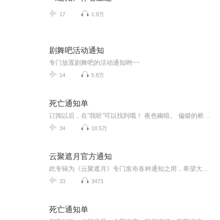
17
1.9万
剧舞吧活动通知
专门放置剧舞吧的活动通知哟~~
14
5.8万
死亡通知单
订阅以后，在“我听”可以找到哦！ 夜色幽暗。 偏僻的桥洞下泥水浑浊，各种腐败的垃圾在浅水处堆积，散发出一阵阵令人难以忍受的恶臭。这是一个喧嚣都市中被遗忘的角落，即便是最潦倒的乞丐也不会愿意在这种地方多呆片刻。 十多年来，他们却总是选择在类似的环境中碰面。唯一的原因就是他们不想被其他人打扰到。 这次碰面的气氛与以往都不同。 年轻人眼中闪着些亮晶晶的东西，他似乎有些过于激动了。而年长者正试图将对方的这种情绪缓解下来。 “你该走了……”他发出极为嘶哑晦涩的声音
34
18.5万
云聚遮月官方通知
此专辑为《云聚遮月》专门发布各种通知之用，希望大家可以订阅。
33
3473
死亡通知单