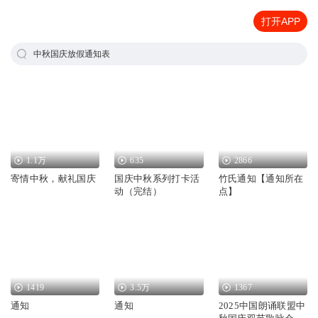
打开APP
中秋国庆放假通知表
1.1万
635
2866
寄情中秋，献礼国庆
国庆中秋系列打卡活
竹氏通知【通知所在
动（完结）
点】
1419
3.5万
1367
通知
通知
2025中国朗诵联盟中