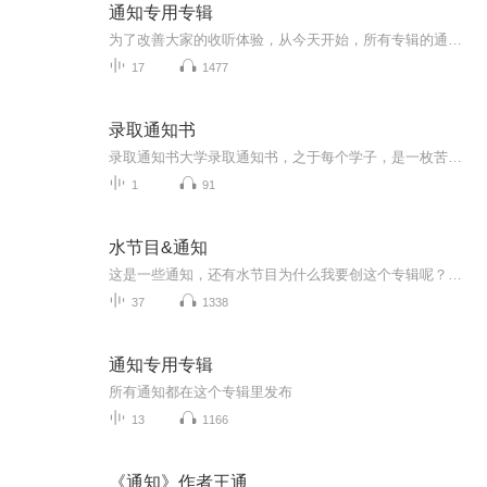
通知专用专辑
为了改善大家的收听体验，从今天开始，所有专辑的通知都将转至本专辑。 本专辑内的声音都全部为通知。题目鬼标明，某部专辑的通知，例如《＊＊通知│专辑名称》。请各位听友订阅此专辑，以免对您的收听造成影响。
17
1477
录取通知书
录取通知书大学录取通知书，之于每个学子，是一枚苦读的勋章、一份成人的证书，是一张离别的船票、一纸牵挂的信笺。圆梦的证书你的付出，时光知道你的努力，夜晚明晓十年苦读，数以亿万记的字，百万记的题，终于换来这张珍贵的录取通知书。一纸通知，代表...
1
91
水节目&通知
这是一些通知，还有水节目为什么我要创这个专辑呢？因为你们都说我很水哦，你们都说我在太空舱上还有其他专辑里面非常的水，那我就专门创一个水竭木的专辑还有我因为可能会发些通知之后呢就会发到别的专辑里面，然后就感觉非常的占专辑空间，所以呢，我就...
37
1338
通知专用专辑
所有通知都在这个专辑里发布
13
1166
《通知》作者王通