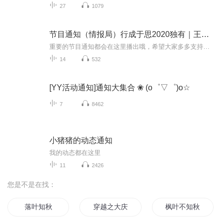
27
1079
节目通知（情报局）行成于思2020独有｜王牌通知术
重要的节目通知都会在这里播出哦，希望大家多多支持订阅关注，这是我们的情报局，一定要好好对待
14
532
[YY活动通知]通知大集合 ❀ (o゜▽゜)o☆
7
8462
小猪猪的动态通知
我的动态都在这里
11
2426
您是不是在找：
落叶知秋
穿越之大庆帝国
枫叶不知秋