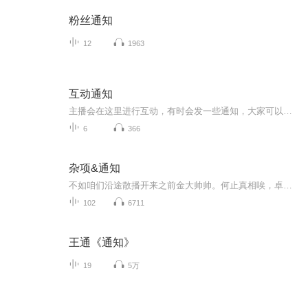
粉丝通知
12
1963
互动通知
主播会在这里进行互动，有时会发一些通知，大家可以来看通知，以免发生误会！进来的小伙伴接到通知记得转告哦！
6
366
杂项&通知
不如咱们沿途散播开来之前金大帅帅。何止真相唉，卓尼挺有道理啊
102
6711
王通《通知》
19
5万