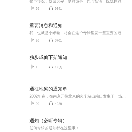
都市传说，校园灵异，乡野诡事，民间怪谈，医院惊魂！好听上头的鬼故事，一魂上头，伴你入眠！喂给你的恐惧，就作为你的晚餐，侵蚀你藏匿于心里的灵异幻梦。也许这只是你从未见过的世界另一面。
99
9341
重要消息和通知
我，也就是小米粒，将会在这个专辑里发一些重要的通知或者消息，分类我也是乱搞的，不搞分类就创建不了这个专辑。
26
8701
独步成仙下架通知
1
1.8万
通往地狱的通知单
2002年春，在南京开往北京的火车站出站口发生了一场意外，一个中年人趴在铁轨上挣扎着想爬起身，可是他的膝盖卡在铁轨的缝隙当中，怎么也无法挣脱。就在这时，火车站的发车信号传来，火车鸣笛声如炸雷一般在这个中年人的耳朵中响起，铁轨的震动让他发了慌，旁边有很多人在围观，却没有一个人愿意救他……十几年过去了，人们早已淡忘了当年在南京火车站发生的意外。最近，南京市的上空一直乌云密布，雨连着下了两三天都不见停，这似乎是一个预兆，预兆着将有不好的事情要发生了……...
20
4229
通知（必听专辑）
任何专辑的通知都在这里哦！