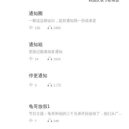
秋国庆双节歌咏会
通知圈
一般这边都会白，提前通知我一些或者是
126
2469
通知箱
里面记载着很多通知
14
1524
停更通知
4
1.7万
龟哥放假1
节目主题：龟哥和他的三个兄弟开始放假了，他们从广州回来之后正式开始了寒假生活，他们有很多作业，每天都挺充实。拉布布和企鹅也很喜欢放假，因为有大量时间可以和跟龟哥一起玩。
7
249