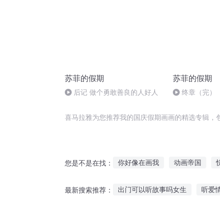
苏菲的假期
苏菲的假期
后记 做个勇敢善良的人好人
终章（完）
喜马拉雅为您推荐我的国庆假期画画的精选专辑，
你好像在画我
动画帝国
您是不是在找：
风之画员之风之子
倾世云画
出门可以听故事吗女生
听爱
最新搜索推荐：
无情人画无情路
师从画中来
古风故事归途在线听
听晓薛