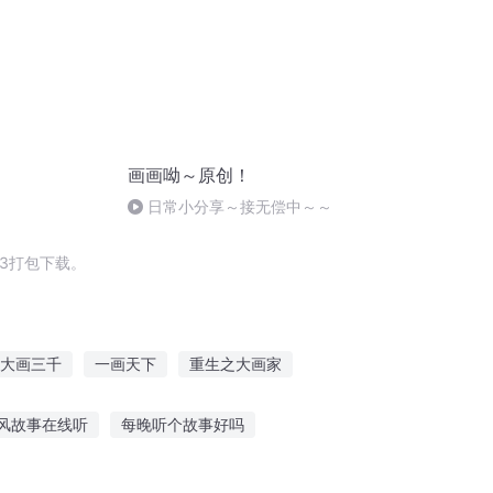
画画呦～原创！
日常小分享～接无偿中～～
3打包下载。
大画三千
一画天下
重生之大画家
神
画道开天
画界仙尊
风故事在线听
每晚听个故事好吗
秦岭神树故事听
听故事字拼音怎么写