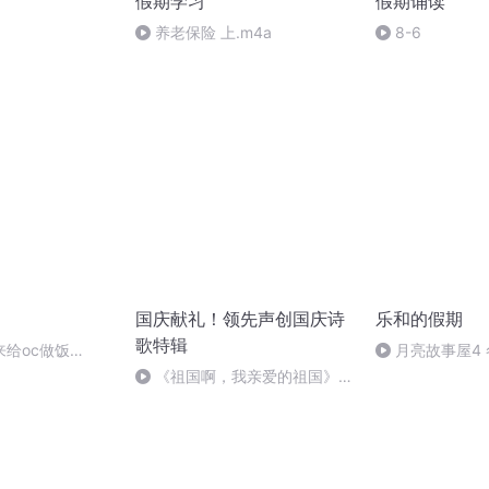
假期学习
假期诵读
养老保险 上.m4a
8-6
国庆献礼！领先声创国庆诗
乐和的假期
歌特辑
给oc做饭
月亮故事屋4
宝非常美丽~
《祖国啊，我亲爱的祖国》温
婉