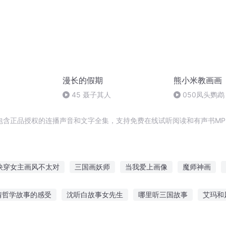
漫长的假期
熊小米教画画
45 聂子其人
050凤头鹦鹉
包含正品授权的连播声音和文字全集，支持免费在线试听阅读和有声书MP
快穿女主画风不太对
三国画妖师
当我爱上画像
魔师神画
画像里的男人
你的画里有月光
重生小画师
异界之以画成
情哲学故事的感受
沈听白故事女先生
哪里听三国故事
艾玛和
画龙游九天
讲故事免费听小说
听不完的睡前儿童故事
听妈妈老师讲故事视频