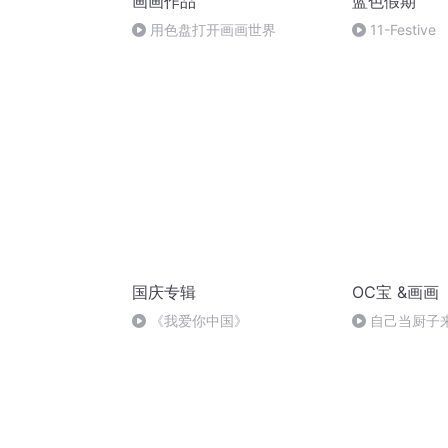
画画作品
蓝色假期
用色盘打开画画世界
11-Festive
国庆专辑
OC宝 &画画
《我爱你中国》
自己当厨子来
啦！！！古风宝