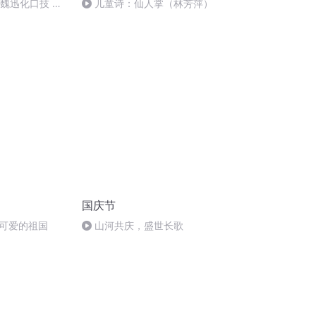
：魏迅化口技 二
儿童诗：仙人掌（林芳萍）
唱法和原生态
国庆节
可爱的祖国
山河共庆，盛世长歌