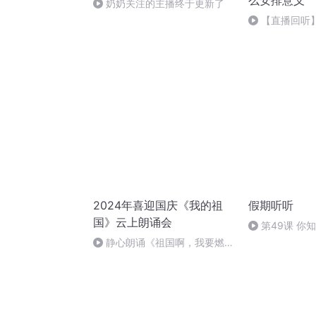
么安排意义
奶奶关注的主播终于更新了
【直播回听
自主生活的有
2024年喜迎国庆《我的祖
假期听听
国》云上朗诵会
第49课 你
字吗？
静心朗诵《祖国啊，我要燃
烧》作者：叶文福