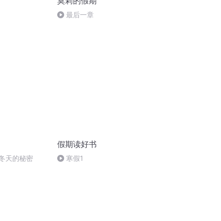
莫莉的假期
最后一章
假期读好书
 冬天的秘密
寒假1