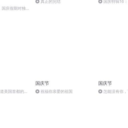
真正的完结
国庆特辑16
胡 东方红+一般
】国庆假期对独立
怎样
国庆节
国庆节
知道美国首都的名
祝福你亲爱的祖国
怎能没有你，