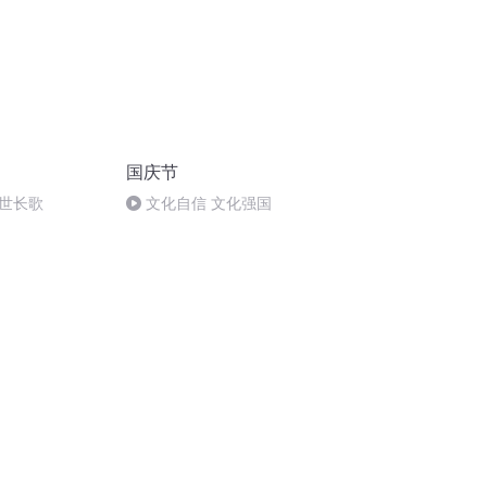
国庆节
世长歌
文化自信 文化强国