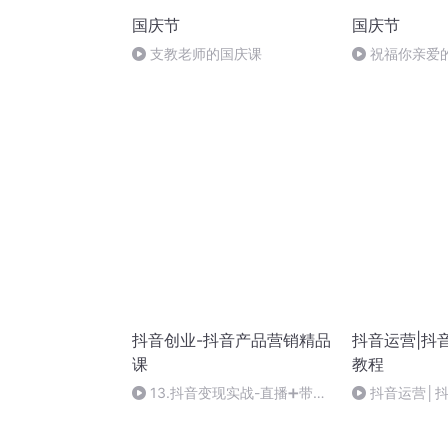
国庆节
国庆节
支教老师的国庆课
祝福你亲爱
抖音创业-抖音产品营销精品
抖音运营|抖
课
教程
13.抖音变现实战-直播➕带货
抖音运营│
月收益十万
教程41今日头