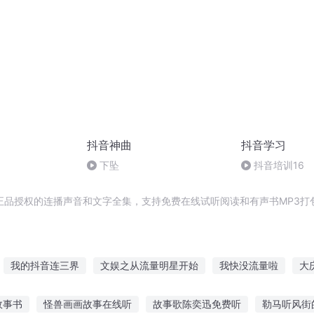
抖音神曲
抖音学习
下坠
抖音培训16
正品授权的连播声音和文字全集，支持免费在线试听阅读和有声书MP3打
我的抖音连三界
文娱之从流量明星开始
我快没流量啦
大
庆帝国
庆云传奇
重庆儿女
流量小生他天天换人设
和流量
故事书
怪兽画画故事在线听
故事歌陈奕迅免费听
勒马听风街