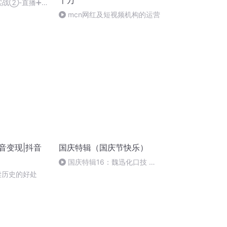
千万
实战②-直播➕带
mcn网红及短视频机构的运营
音变现|抖音
国庆特辑（国庆节快乐）
国庆特辑16：魏迅化口技 二
胡 东方红+一般唱法和原生态
读历史的好处