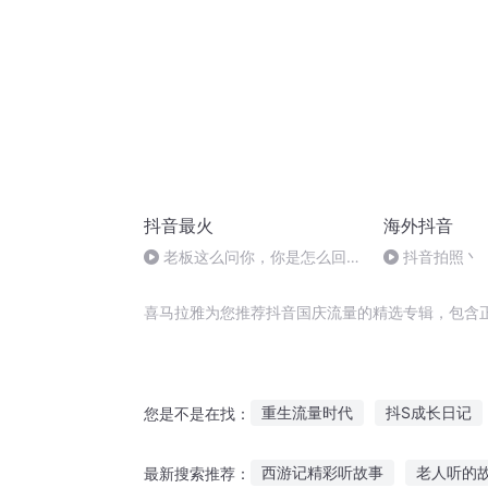
抖音最火
海外抖音
老板这么问你，你是怎么回答
抖音拍照丶
的
喜马拉雅为您推荐抖音国庆流量的精选专辑，包含
重生流量时代
抖S成长日记
您是不是在找：
我的抖音连接万界
穿越之大
西游记精彩听故事
老人听的
最新搜索推荐：