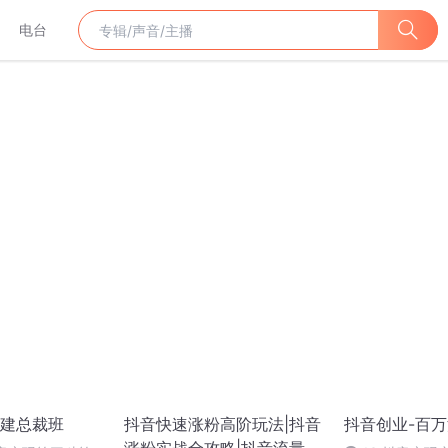
电台
建总裁班
抖音快速涨粉高阶玩法|抖音
抖音创业-百