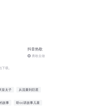
抖音热歌
勇敢去做
包下载。
庆皇太子
从流量到巨星
小生闪婚
我要流量
我在末日刷抖音
的故事
听cc讲故事儿童