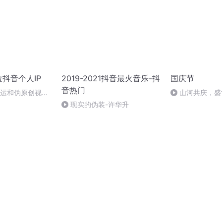
造抖音个人IP
2019-2021抖音最火音乐-抖
国庆节
音热门
搬运和伪原创视频
山河共庆，盛
现实的伪装-许华升