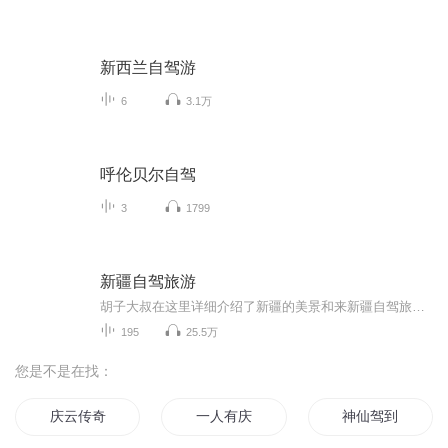
新西兰自驾游
6
3.1万
呼伦贝尔自驾
3
1799
新疆自驾旅游
胡子大叔在这里详细介绍了新疆的美景和来新疆自驾旅游的攻略，希望给自驾旅游的朋友们一点帮助。欢迎大家来新疆！
195
25.5万
您是不是在找：
庆云传奇
一人有庆
神仙驾到