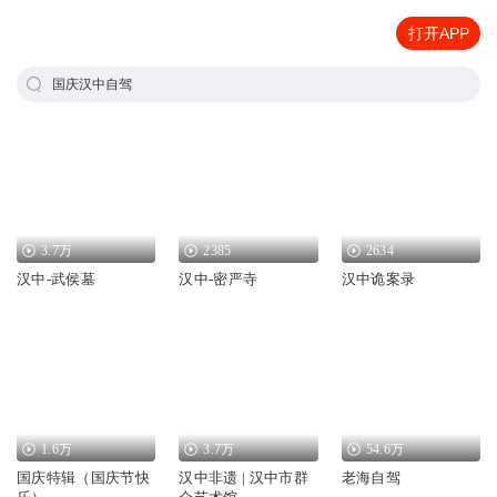
打开APP
国庆汉中自驾
3.7万
2385
2634
汉中-武侯墓
汉中-密严寺
汉中诡案录
1.6万
3.7万
54.6万
国庆特辑（国庆节快
汉中非遗 | 汉中市群
老海自驾