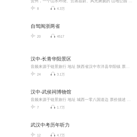
贵州，一个山水环绕、云蒸霞蔚、风光旖旎的“山地公园”，一个气候宜人、文化丰富、民族风情浓郁的宝地，使它成为西南地区偏爱的自驾游目的地。
8
4.3万
自驾闽浙两省
20
4517
汉中-长青华阳景区
音频来源于链景旅行 地址 陕西省汉中市洋县华阳镇 票价描述 暂无 开放时间 8:00~17:00 乘车信息 暂无
24
3.1万
汉中-武侯祠博物馆
音频来源于链景旅行 地址 城西一零八国道边 票价描述 暂无 开放时间 全天 乘车信息 暂无
7
1.7万
武汉中考历年听力
12
4.7万