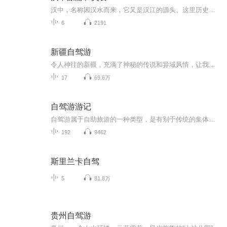
汉中，名称因汉水而来，它又是汉江的源头。这里历史悠久，文化底蕴深厚，境内七条古栈道绵延千里、通秦入蜀，“两汉”、“三国”文化驰名中外，本专辑主要以汉中作者素人小雪的视角，向您介绍汉中境内众多的名胜古迹和绝美自然风光以及美食，为游人来汉中...
6
2191
新疆自驾游
令人神往的新疆，充满了神秘的传说和异域风情，让我们一起领略这里的美食、美景和美色。
17
69.6万
自驾游游记
自驾游属于自助旅游的一种类型，是有别于传统的集体参团旅游的一种新的旅游形态。自驾车旅游在选择对象、参与程序和体验自由等方面，给旅游者提供了伸缩自如的空间。 自驾游其本身具有自由化与个性化、灵活性与舒适性及选择性与季节性等内在特点，与传统...
192
9462
斯里兰卡自驾
5
81.8万
贵州自驾游