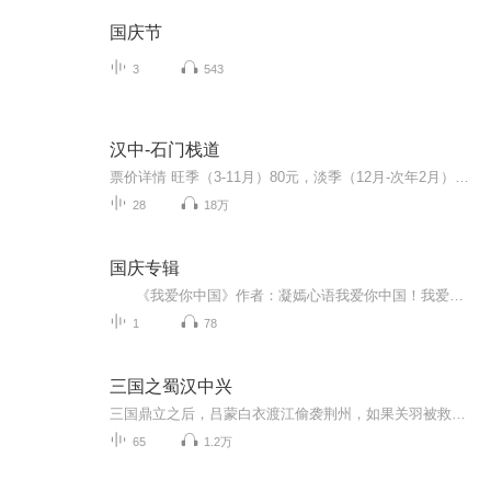
国庆节
3
543
汉中-石门栈道
票价详情 旺季（3-11月）80元，淡季（12月-次年2月）60元。 适宜 四季皆宜 电话 0916-2294212 简介 游客朋友您好，欢迎您来到美丽古朴素有西北小江南之美誉的的汉中参观游览。今天我们来到的是石门褒斜栈道，在游览之前我想先问您一个问题，“千金买笑，烽...
28
18万
国庆专辑
《我爱你中国》作者：凝嫣心语我爱你中国！我爱你春天蓬勃的秧苗；我爱你秋日金黄的硕果。我爱你中国！我爱你青松气质，我爱你红梅品格！我爱你家乡的甜蔗好像乳汁滋润着我的心窝。我爱你中国，我要把最美的歌儿献给你，我的母亲我的祖国。我爱你中国，我爱...
1
78
三国之蜀汉中兴
三国鼎立之后，吕蒙白衣渡江偷袭荆州，如果关羽被救了，会是怎样的结局？穿越到乱世的刘封还不太习惯地趴伏在奔驰的战马上，星夜赶往麦城！三国演义听众耳熟能详，这个穿越，大大改写了历史，改写了刘封自己的命运。
65
1.2万