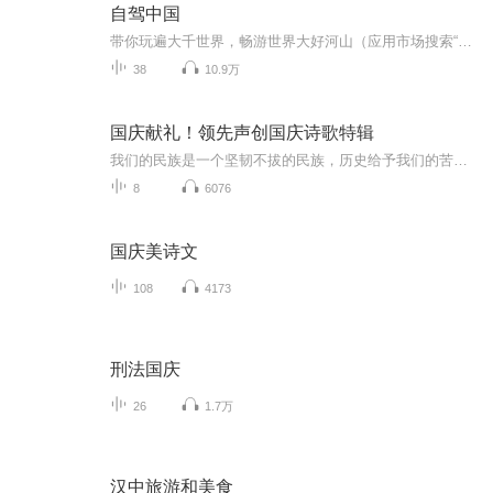
自驾中国
带你玩遍大千世界，畅游世界大好河山（应用市场搜索“亿连驾驶助手”，安装后进入车友频道，听精彩节目、玩对讲互动、赢礼品，可加入亿连车友频道文字聊天QQ群：181858611，微信群：18908632932，不定期抽奖、组织自驾游、发放小礼品）
38
10.9万
国庆献礼！领先声创国庆诗歌特辑
我们的民族是一个坚韧不拔的民族，历史给予我们的苦难都变成了闪着金光的勋章！我们的国家是一个龙腾虎跃的国家，那条巨龙正以不可阻挡之势崛起于神奇的东方！------------------------------------------------值此祖国70周年华诞之际，领先声创以诗歌向祖国献礼！用我们的声音、用我们的热血、用我们的灵魂诵读经典爱国篇章，歌颂我们的祖国！永远繁荣富强！
8
6076
国庆美诗文
108
4173
刑法国庆
26
1.7万
汉中旅游和美食