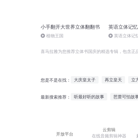
小手翻开大世界立体翻翻书
英语立体记忆
植物王国
英语立体记忆
喜马拉雅为您推荐立体书国庆的精选专辑，包含正
大庆皇太子
再立皇天
立
您是不是在找：
庆元纪年
庆阳成长手札
听最好听的故事
芭蕾可怕故
最新搜索推荐：
重生西门庆
庆余年之长歌行
孩子听故事听什么好一点
小
大远婚礼故事在线听
少帅睡
云剪辑
开放平台
在线音频剪辑神器