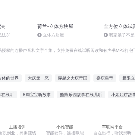
法
荷兰-立体方块屋
全方位立体试
法31
立体方块屋
我家娘子不是
品授权的连播声音和文字全集，支持免费在线试听阅读和有声书MP3打包
方体的世界
大庆第一恶
穿越之大庆帝国
嘉庆皇帝
极限立
立体打印机匠师
庆云传奇
重庆儿女
普天同庆
一人有庆
事在线听
5周宝宝听故事
熊熊乐园故事在线儿听
小姐姐讲故
鹿听鬼故事视频播放
童话故事睡眠故事免费听
故事圣心末日在线
前故事在线听
听故事赏诗词看魔术
听鬼故事心慌手抖
主播培训
小雅智能
车联网平台
兼职副业，兴趣赚钱
智能硬件，连接赋能
自在出行，听我想听