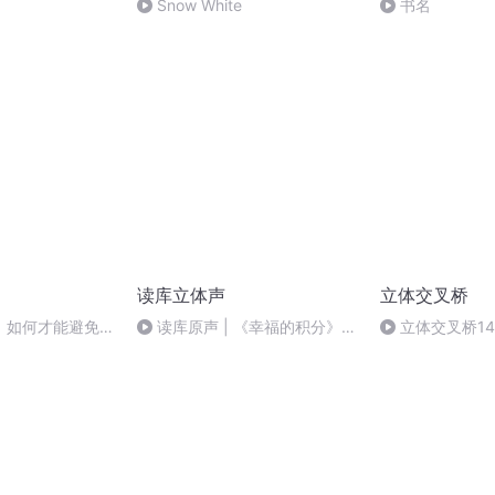
Snow White
书名
读库立体声
立体交叉桥
】如何才能避免吃
读库原声 | 《幸福的积分》全
立体交叉桥14
的苦？
文音频版（下篇）