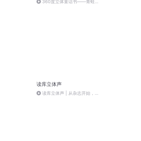
360度立体童话书——青蛙王
子
读库立体声
读库立体声 | 从杂志开始，进
入公共性产品 - 李鸿谷×老六