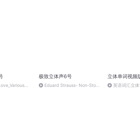
sts
Suite No_Various Artists
Homeland_Variou
号
极致立体声6号
立体单词视频
Love_Various
Eduard Strauss- Non-Stop
英语词汇立体
Fast _Various Artists