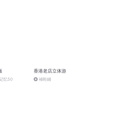
s Artists
Hut on _Various Artists
版
香港老店立体游
记忆50
補鞋鋪