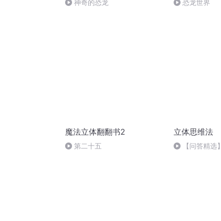
神奇的恐龙
恐龙世界
魔法立体翻翻书2
立体思维法
第二十五
【问答精选
那些没有价值