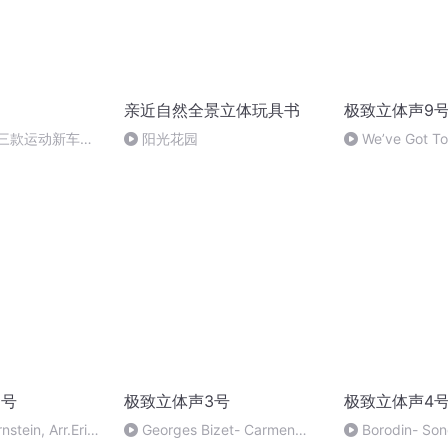
亲近自然全景立体玩具书
极致立体声9
 三款运动新车盘
阳光花园
We’ve Got To
Artists
0号
极致立体声3号
极致立体声4
stein, Arr.Eric
Georges Bizet- Carmen
Borodin- Son