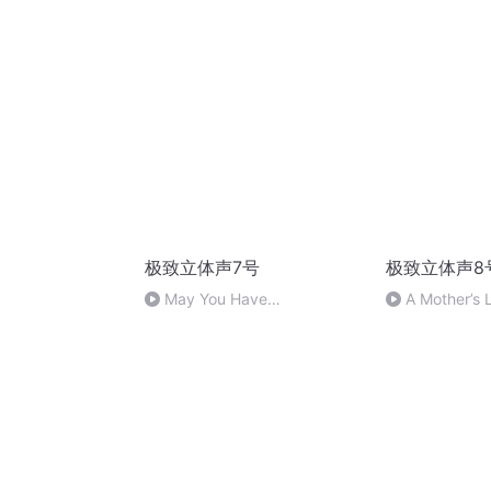
Artists
Cr_Various Arti
极致立体声7号
极致立体声8
May You Have
A Mother’s 
Happiness_Various Artists
Artists