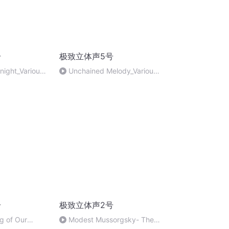
号
极致立体声5号
night_Various
Unchained Melody_Various
Artists
号
极致立体声2号
g of Our
Modest Mussorgsky- The