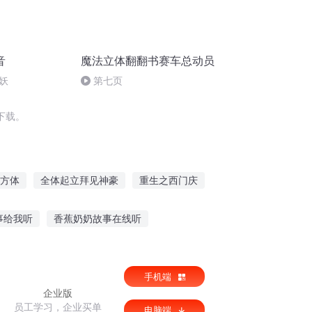
音
魔法立体翻翻书赛车总动员
妖
第七页
下载。
方体
全体起立拜见神豪
重生之西门庆
异能重生西门庆
安庆年记事
事给我听
香蕉奶奶故事在线听
听
夜听故事伴你入睡情感
手机端
企业版
员工学习，企业买单
电脑端