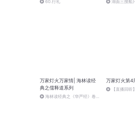
60.行礼
湖面三搜船
万家灯火万家情| 海林读经
万家灯火第4
典之儒释道系列
【直播回听
海林读经典之《华严经》卷第
十四 贤首品（3）