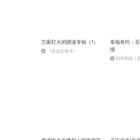
万家灯火的朗读专辑（1）
幸福有约：百
情
《远去的母亲》
同学荆丽｜
定向阳前行，