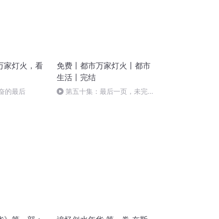
万家灯火，看
免费丨都市万家灯火丨都市
生活丨完结
韬奋的最后
第五十集：最后一页，未完的
句点.mp3