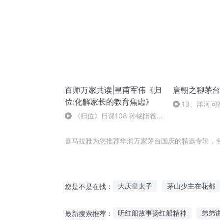
百师万家共读|皇甫军伟《归
唐朝之聊茅台
位:化解家长的教育焦虑》
13、洋河问
月20
《归位》日课108 孙铭阳爸
爸
喜马拉雅为您推荐华润万家茅台国庆的精选专辑，
大庆皇太子
茅山少主在花都
您是不是在找：
新茅山道长
新一代茅山传奇
听红船故事扬红船精神
弟弟
最新搜索推荐：