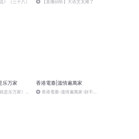
边》（三十八）
【直播回听】大语文太难了
是乐万家
香港電臺|溫情遍萬家
就是乐万家》孙
香港電臺-溫情遍萬家-財不可
露眼