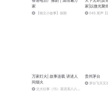
香港电台广播剧 | 温情遍万
天下无诈|反
家
家|以微光聚炬
【独立小故事】假期
045 尾声
万家灯火| 故事连载 讲述人
贵州茅台
间烟火
茅台飞天又
价1639
北大往事（15）英语系八八
级的几个女孩子（十）