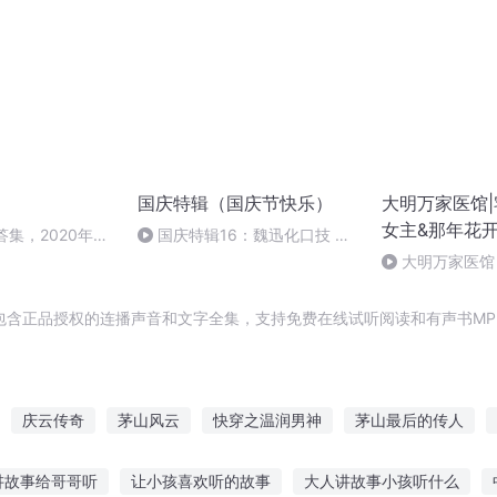
国庆特辑（国庆节快乐）
大明万家医馆|
女主&那年花
答集，2020年5
国庆特辑16：魏迅化口技 二
胡 东方红+一般唱法和原生态
大明万家医馆 
赤足行（完结）
包含正品授权的连播声音和文字全集，支持免费在线试听阅读和有声书MP
庆云传奇
茅山风云
快穿之温润男神
茅山最后的传人
润玉水仙润月为神玉为骨
茅山帝师
一人有庆
异界茅天师
讲故事给哥哥听
让小孩喜欢听的故事
大人讲故事小孩听什么