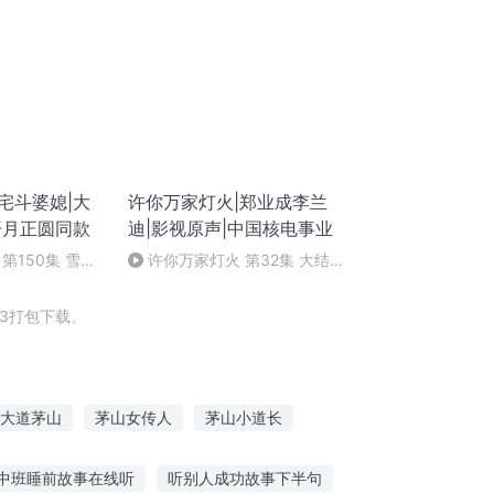
宅斗婆媳|大
许你万家灯火|郑业成李兰
开月正圆同款
迪|影视原声|中国核电事业
第150集 雪中
许你万家灯火 第32集 大结局
(6)
3打包下载。
大道茅山
茅山女传人
茅山小道长
茅山第一传人
穿越之大庆帝国
中班睡前故事在线听
听别人成功故事下半句