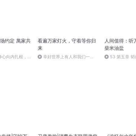
场约定 萬家共
看遍万家灯火，守着等你归
人间值得：听
来
柴米油盐
静心向内扎根，笃
幸好世界上有人和我们一
53 第五章 
解锁松弛自在人生
样|Like us in the world|幸好世
界上有人和我們壹樣