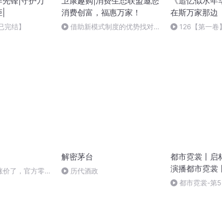
诈先锋|守护万
卫康趣购|消费生态联盟邀您
《追忆似水年
|
消费创富，福惠万家！
在斯万家那边
【已完结】
借助新模式制度的优势找对两
126【第一
个人年赚百万
（ 第一卷 ）全
解密茅台
都市霓裳丨启
演播都市霓裳
涨价了，官方零售
历代酒政
家烟火
都市霓裳-第5
酸爽复仇【全书