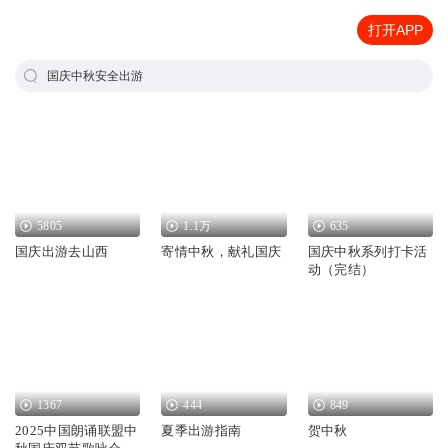
打开APP
国庆中秋安全出游
5805
1.1万
635
国庆出游去山西
寄情中秋，献礼国庆
国庆中秋系列打卡活
动（完结）
1367
444
849
2025中国朗诵联盟中
夏季出游指南
贺中秋