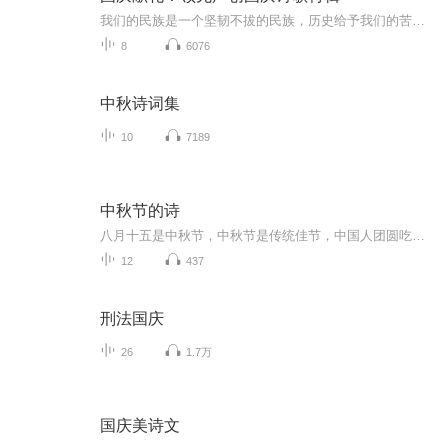
我们的民族是一个坚韧不拔的民族，历史给予我们的苦难都变成了闪着金光的勋章！我们的国家是一个龙腾虎跃的国家，那条巨龙正以不可阻挡之势崛起于神奇的东方！------------------------------------------------值此祖国70周年华诞之际，领先声创以诗歌向祖国献礼！用我们的声音、用我们的热血、用我们的灵魂诵读经典爱国篇章，歌颂我们的祖国！永远繁荣富强！
8
6076
中秋诗词集
10
7189
中秋节的诗
八月十五是中秋节，中秋节是传统佳节，中国人团圆吃月饼的日子，这个节日自古就有，所以留下了不少关于中秋节的诗
12
437
刑法国庆
26
1.7万
国庆美诗文