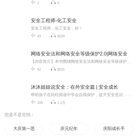
1
6
安全工程师-化工安全
安全工程师，化工安全，好！
43
6529
网络安全法和网络安全等级保护2.0|网络安全
【内容简介】本书围绕网络安全法和网络安全等级保护内容展开。 网络安全法部分，首先指出国家网络空间安全战略，梳理五大目标、四个原则、九项战略任务之间的关系。重点从国家、网络运营者、公民个人角度对网络安全法进行解读，剖析角色主体的安全责任和义...
82
8521
沐沐姐姐说安全：在外安全篇 | 安全成长
帮助孩子在轻松阅读中学会自我保护，提升安全意识，是孩子们成长路上不可或缺的安全指南。内容简介 本书通过一系列生动有趣的故事，如小羊咩咩独自下车、小猴子皮皮马路滑板冒险等，以孩子们易于接受的方式，详细讲述了在公交站台、马路、停车场等各种场...
105
1.1万
您是不是在找：
大庆第一恶
庆元纪年
庆阳成长手札