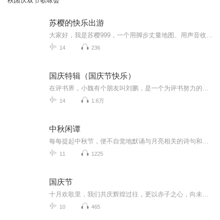
秋国庆双节歌咏会
苏樱的快乐出游
大家好，我是苏樱999，一个用脚步丈量地图、用声音收藏世界的旅行瘾患者。在这里，没有千篇一律的攻略清单，只有真实滚烫的旅行记忆——你会听到我在三亚试乘海洋摩托艇的狼狈，也会跟着我潜入泰国夜市和摊贩比划砍价时的爆笑瞬间；我会分享“非常规旅行”...
14
236
国庆特辑（国庆节快乐）
在评书界，小魏有个朋友叫刘鹏，是一个为评书努力的小伙子。在2021年国庆期间，他想弄个特辑，便烦劳我给他录个爱国题材的评书小段儿。这种事情，不是特殊情况，小魏一般不会拒绝，也就给其录了一个《鲁迅踢鬼》，等他传完，我再传到我的专辑里。另外，小...
14
1.6万
中秋闲谭
每每提起中秋节，便不自觉地默诵与月亮相关的诗句和故事来，因为中秋节里还有一个与月亮相关的美丽的传说呢！ 美丽的嫦娥姑娘和可爱的小玉兔就在月亮的广寒宫里住着，特别是在中秋节这天晚上，当一轮满月悄悄的挂在天边时，在广寒宫里、美丽的嫦娥姑娘抱着可爱的小玉兔就开活动起来，当我们与家人一起围聚在丰盛的晚餐桌旁、吃着丰盛的水果和共享月饼美食、不经意间抬头仰望天上的满月时，有眼亮的小朋友就会大叫起来：”哦，天哪，我看到月亮里面的嫦娥姐姐了，她还抱着个可爱的小兔兔和大家打招呼呢“！..… 中秋的传说和故事、闲谭古今梦落花，一起嗨聊吧...
11
1225
国庆节
十月欢歌里，我们共庆辉煌过往，更以赤子之心，向未来书写滚烫的誓言——这盛世，值得我们以热爱相拥。
10
465