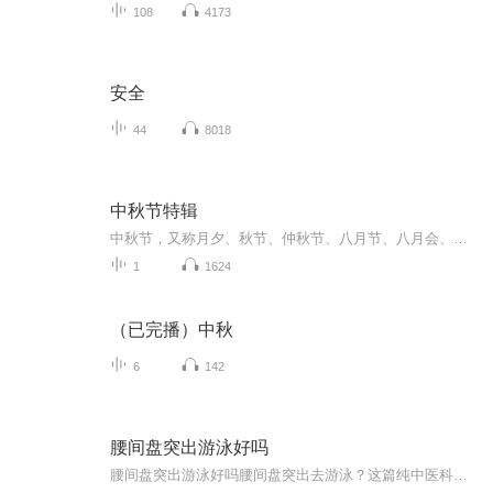
108
4173
安全
44
8018
中秋节特辑
中秋节，又称月夕、秋节、仲秋节、八月节、八月会、追月节、玩月节、拜月节、女儿节或团圆节，是流行于中国众多民族与汉字文化圈诸国的传统文化节日，时在农历八月十五；因其恰值三秋之半，故名，也有些地方将中秋节定在八月十六。[1-2] 中秋节始于唐朝...
1
1624
（已完播）中秋
6
142
腰间盘突出游泳好吗
腰间盘突出游泳好吗腰间盘突出去游泳？这篇纯中医科普让你游出健康腰！ 最近后台收到不少粉丝提问：“腰间盘突出还能游泳吗？会不会越游越严重？”作为一个深耕健康领域的中医爱好者（先声明，我没有执业资格证，以下内容仅供参考，具体治疗请遵医嘱）...