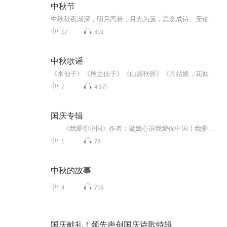
中秋节
中秋秋夜渐深，明月高悬，月光为笺，思念成诗。无论天涯咫尺，此刻共沐清辉，团圆与守望，都化作心底最暖的灯火。
17
319
中秋歌谣
《水仙子》《秋之仙子》《山居秋暝》《月姑娘，花姑娘》《月儿圆圆》《秋风吹吹》
7
4.3万
国庆专辑
《我爱你中国》作者：凝嫣心语我爱你中国！我爱你春天蓬勃的秧苗；我爱你秋日金黄的硕果。我爱你中国！我爱你青松气质，我爱你红梅品格！我爱你家乡的甜蔗好像乳汁滋润着我的心窝。我爱你中国，我要把最美的歌儿献给你，我的母亲我的祖国。我爱你中国，我爱...
1
78
中秋的故事
4
716
国庆献礼！领先声创国庆诗歌特辑