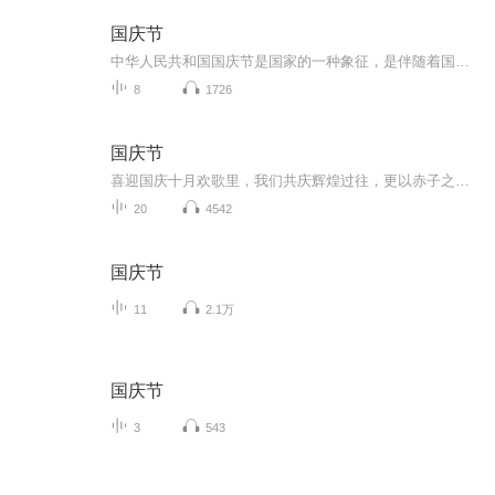
国庆节
中华人民共和国国庆节是国家的一种象征，是伴随着国家的出现而出现的。让我们用诗歌朗诵歌颂祖国的繁荣富强，国泰民安。
8
1726
国庆节
喜迎国庆十月欢歌里，我们共庆辉煌过往，更以赤子之心，向未来书写滚烫的誓言——这盛世，值得我们以热爱相拥。
20
4542
国庆节
11
2.1万
国庆节
3
543