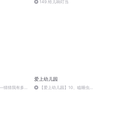
149.铃儿响叮当
爱上幼儿园
—猜猜我有多爱
【爱上幼儿园】10、瞌睡虫
妈妈
的大口袋+Baby's Ave Verum
Corpus