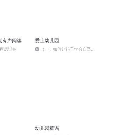
期有声阅读
爱上幼儿园
来库房过冬
（一）如何让孩子学会自己吃
饭 （不会独立用餐的萌萌）
幼儿园童谣