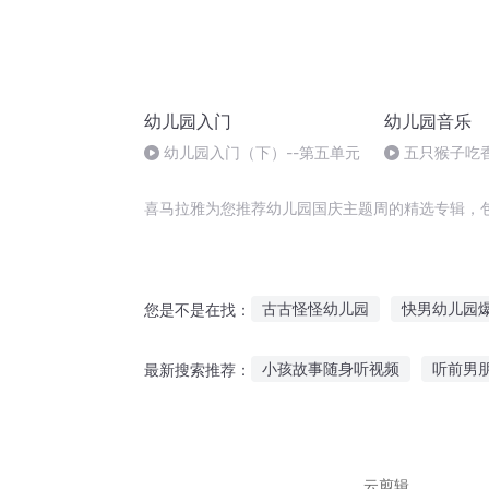
幼儿园入门
幼儿园音乐
幼儿园入门（下）--第五单元
五只猴子吃
喜马拉雅为您推荐幼儿园国庆主题周的精选专辑，
古古怪怪幼儿园
快男幼儿园
您是不是在找：
开局从幼儿园开始秦时明
天
小孩故事随身听视频
听前男
最新搜索推荐：
修真幼儿园
笑傲幼儿园
听姐姐的原创故事小说
走夜
让孙子听哭的故事
老师和听
云剪辑