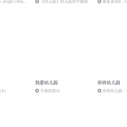
Jingle Little
【幼儿园】幼儿园里守规则
春夜喜雨8（
主题教学
我爱幼儿园
班班幼儿园
（6）
不推卸责任
班班幼儿园：
试，都得F分，