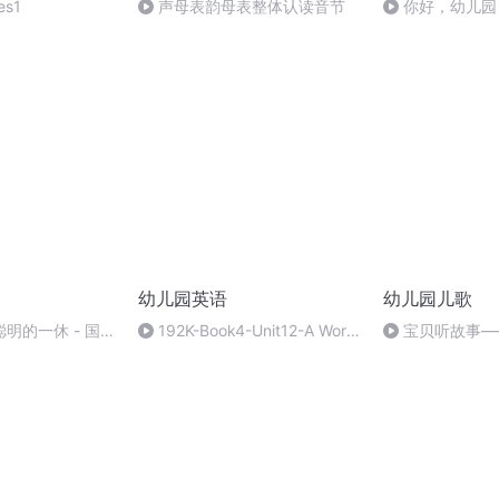
es1
声母表韵母表整体认读音节
你好，幼儿园
幼儿园英语
幼儿园儿歌
聪明的一休 - 国语
192K-Book4-Unit12-A World
宝贝听故事—
of Instruments-02
你 BY 杨欣怡&