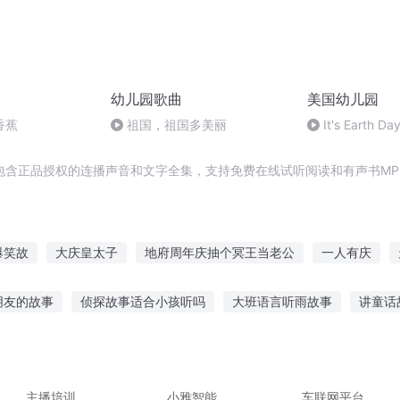
幼儿园歌曲
美国幼儿园
香蕉
祖国，祖国多美丽
It's Earth
毛人系列《地球
读
包含正品授权的连播声音和文字全集，支持免费在线试听阅读和有声书MP
爆笑故
大庆皇太子
地府周年庆抽个冥王当老公
一人有庆
刀幼稚园
穿越之大庆帝国
女皇她不想上幼儿园
皇家幼儿园
朋友的故事
侦探故事适合小孩听吗
大班语言听雨故事
讲童话
我的主神空间和我的过气幼儿园
庆云传奇
除了我幼儿园全是妖怪
路听什么故事
听阿姨讲的真实故事
听阴天说快乐故事
马丁故
障儿童故事
听爷爷讲节粮故事
主播培训
小雅智能
车联网平台