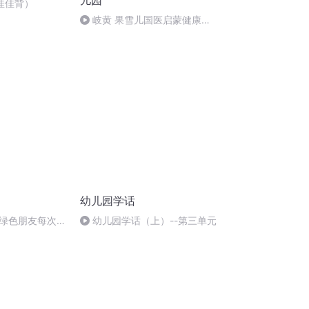
儿园
佳佳背）
岐黄 果雪儿国医启蒙健康教
育绘本朗读 健康中国战略幼儿园
在行动
幼儿园学话
绿色朋友每次考
幼儿园学话（上）--第三单元
这是为何呢