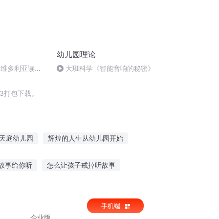
幼儿园理论
 Day维多利亚读小
大班科学《智能音响的秘密》
日》慢速英文朗
3打包下载。
天庭幼儿园
辉煌的人生从幼儿园开始
从幼儿园开始修仙
重庆儿女
故事给你听
怎么让孩子戒掉听故事
团宠龙尾巴上幼儿园啦
事全集在线听
熊猫小说故事在线听
手机端
企业版