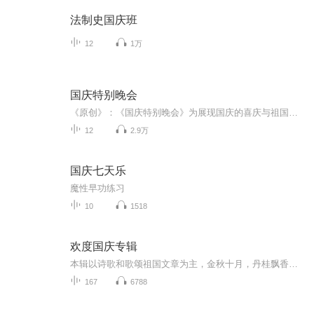
法制史国庆班
12
1万
国庆特别晚会
《原创》：《国庆特别晚会》为展现国庆的喜庆与祖国的深情我将以具体的场景切入从清晨升旗的庄严到街头巷尾的欢庆到历史与当下的交融，用优美的笔触传递对祖国的热爱与自豪！用诗歌和情感美文形式，歌颂祖国的繁荣富强，祝人民幸福安康！
12
2.9万
国庆七天乐
魔性早功练习
10
1518
欢度国庆专辑
本辑以诗歌和歌颂祖国文章为主，金秋十月，丹桂飘香，在这个充满丰收喜悦的季节里，我们满怀激动和自豪，迎来了中华人民共和国76周年华诞。这不仅是一个庄重的纪念日，更是全体中华儿女共同欢庆的盛大的节日，承载着深厚的民族情感和历史意义.
167
6788