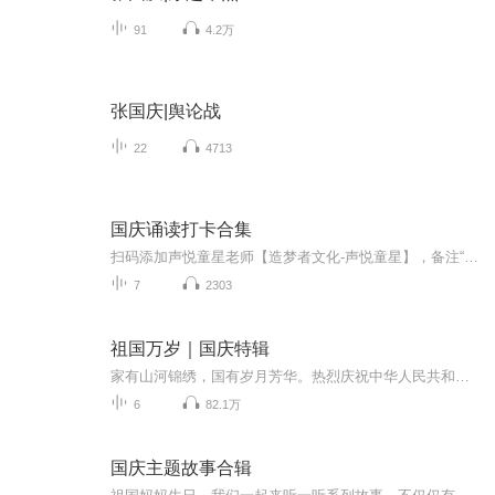
91
4.2万
张国庆|舆论战
22
4713
国庆诵读打卡合集
扫码添加声悦童星老师【造梦者文化-声悦童星】，备注“诵读打卡”报名，已添加好友的，直接发送“诵读打卡”报名，报名成功后进入社群。
7
2303
祖国万岁｜国庆特辑
家有山河锦绣，国有岁月芳华。热烈庆祝中华人民共和国成立73周年！
6
82.1万
国庆主题故事合辑