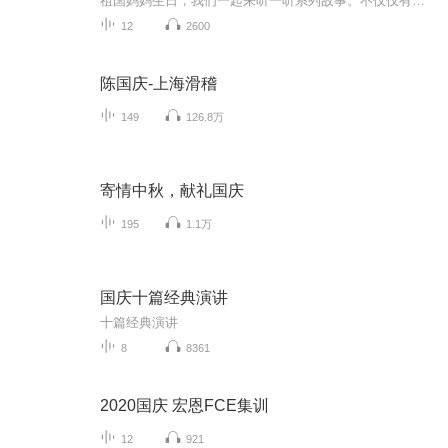
祖国妈妈生日，我们一起来听一听系列故事。不仅仅有《我的祖国》，还有红军故事，也有关于战争的故事，让大家体会到和平年代的不易。
12
2600
陈国庆-上海滑稽
149
126.8万
寄情中秋，献礼国庆
195
1.1万
国庆十篇经典演讲
十篇经典演讲
8
8361
2020国庆 宏恩FCE集训
12
921