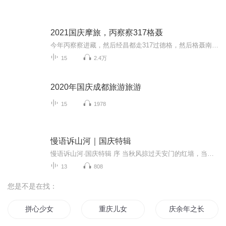
2021国庆摩旅，丙察察317格聂
今年丙察察进藏，然后经昌都走317过德格，然后格聂南线，最后沙溪古镇收尾。
15
2.4万
2020年国庆成都旅游旅游
15
1978
慢语诉山河｜国庆特辑
慢语诉山河·国庆特辑 序 当秋风掠过天安门的红墙，当桂香漫过万里长江的碧波，我总愿慢下脚步，以声为笔，轻轻描摹这山河的模样。 不必追赶喧嚣的潮，也无需堆砌华丽的词——这一辑里，每一段朗诵都是心底的低语：是对着塞北草原的星子说“国泰”，是向着...
13
808
您是不是在找：
拼心少女
重庆儿女
庆余年之长歌行