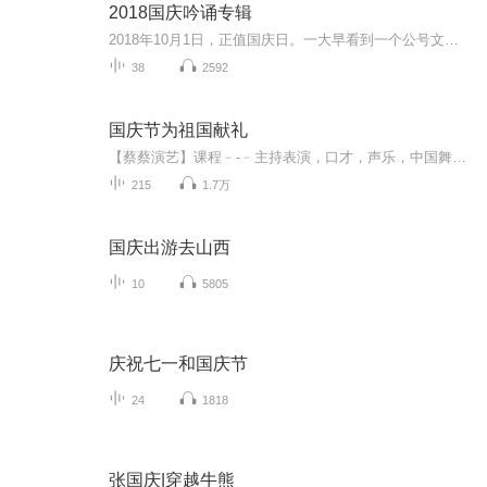
2018国庆吟诵专辑
2018年10月1日，正值国庆日。一大早看到一个公号文章，正是文天祥的《己卯十月一日至燕越五日罹狴犴有感而赋》。当然，彼十一非当今的十一。不过数字的巧合还是让人感触，今天拿来读一读，体味一番历史英杰的民族情怀，恰也当时。 根据诗题来看，这组诗是写于十月一日至十月五日之间，是文天祥被俘之后所作，这些诗作不仅有凛凛正气，更也能看的到他百端交集的复杂情感。另一首于右任先生的《望大陆》，微信公号有称《望乡》，一句“山之上国之殇”荡气回肠，一并兴起拿来读了一读。仓促间多有瑕疵...
38
2592
国庆节为祖国献礼
【蔡蔡演艺】课程﹣-﹣主持表演，口才，声乐，中国舞，民族舞。独特的小舞台，专业的录音棚，每一位同学都能成为优秀的小明星。独特的教学模式，轻松上课，快乐学习！知名主持人，舞蹈家，高级教师任职授课！江南总校：河沟街42号三楼 18545856430江北分校...
215
1.7万
国庆出游去山西
10
5805
庆祝七一和国庆节
24
1818
张国庆|穿越牛熊