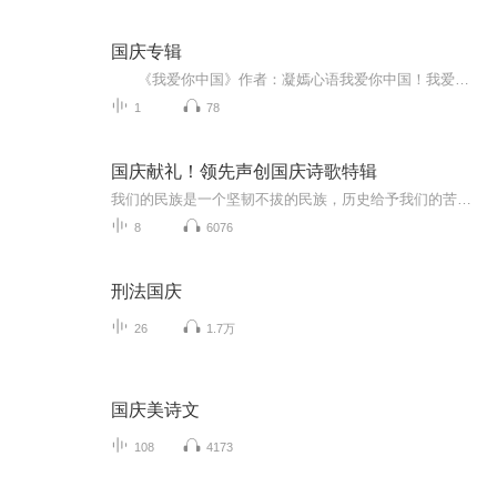
国庆专辑
《我爱你中国》作者：凝嫣心语我爱你中国！我爱你春天蓬勃的秧苗；我爱你秋日金黄的硕果。我爱你中国！我爱你青松气质，我爱你红梅品格！我爱你家乡的甜蔗好像乳汁滋润着我的心窝。我爱你中国，我要把最美的歌儿献给你，我的母亲我的祖国。我爱你中国，我爱...
1
78
国庆献礼！领先声创国庆诗歌特辑
我们的民族是一个坚韧不拔的民族，历史给予我们的苦难都变成了闪着金光的勋章！我们的国家是一个龙腾虎跃的国家，那条巨龙正以不可阻挡之势崛起于神奇的东方！------------------------------------------------值此祖国70周年华诞之际，领先声创以诗歌向祖国献礼！用我们的声音、用我们的热血、用我们的灵魂诵读经典爱国篇章，歌颂我们的祖国！永远繁荣富强！
8
6076
刑法国庆
26
1.7万
国庆美诗文
108
4173