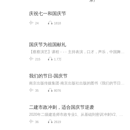
乐）
庆祝七一和国庆节
24
1818
国庆节为祖国献礼
【蔡蔡演艺】课程﹣-﹣主持表演，口才，声乐，中国舞，民族舞。独特的小舞台，专业的录音棚，每一位同学都能成为优秀的小明星。独特的教学模式，轻松上课，快乐学习！知名主持人，舞蹈家，高级教师任职授课！江南总校：河沟街42号三楼 18545856430江北分校...
215
1.7万
我们的节日-国庆节
南京出版传媒集团·南京出版社出版的图书《我们的节日》通过对中国节日文化和节日意义进行深度的挖掘，面向青少年群体构建独具特色的栏目内容，以此丰富春节、元宵节、清明节、端午节、七夕节、中秋节、重阳节等传统节日；六一节、教师节、国庆节等新兴节日的文化内涵和表现形式。促进青少年形成新的节日习俗，提升节日仪式感、认同感。音频作品由金陵朗读者联盟志愿者朗诵，南京音像出版社、金陵图书馆联合制作。
35
8076
二建市政冲刺，适合国庆节逆袭
2020年二级建造师市政专业1、从基础到密训冲刺V2、从精华课程到超压密押V3、0基础同步更新v4、持续更新到2020年考试V5、只要你跟着学让你一次稳拿证V6、渠道超压压题，超压三页纸等独家绝密压题!
36
2619