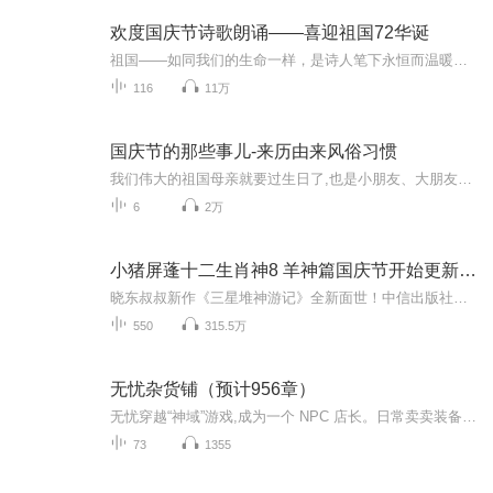
欢度国庆节诗歌朗诵——喜迎祖国72华诞
祖国——如同我们的生命一样，是诗人笔下永恒而温暖的主题。在祖国72周年华诞来临之际，特创建这个诗歌朗诵专辑，诵读经典爱国篇章，和大家一起歌颂祖国，向国庆的献礼！祝愿伟大的祖国繁荣富强，祝愿大家国庆节快乐，度过平安快乐的黄金周假期！
116
11万
国庆节的那些事儿-来历由来风俗习惯
我们伟大的祖国母亲就要过生日了,也是小朋友、大朋友们最喜欢的“国庆小长假”或说“黄金周”还有说”国庆7天乐”的，说法真是不一而足。那么“国庆节”是怎么来的？自古以来国庆节怎么庆贺？新中国国庆节的来历，以及新中国国庆节的庆贺方式又有哪些呢？ ...
6
2万
小猪屏蓬十二生肖神8 羊神篇国庆节开始更新啦！
晓东叔叔新作《三星堆神游记》全新面世！中信出版社出版！京东当当淘宝均有售！点蓝色字收听——《小猪屏蓬爆笑日记2024》《小猪屏蓬爆笑日记2》《小猪屏蓬爆笑日记1》让你笑得喘不上气！《我进故宫当富翁——小猪屏蓬故宫财商笔记》教你成为大富翁！《小...
550
315.5万
无忧杂货铺（预计956章）
无忧穿越“神域”游戏,成为一个 NPC 店长。日常卖卖装备,帮忙打打怪,没事就去秒一下 boos !可他没想到,他掀起了整个服务器的风云。国服玩家:“100级的 boos 被秒杀了,敢情他才是 boos 吧!”外服玩家:“华夏玩家怎么回事,人手一套传说级装备,难道掉落率被篡...
73
1355