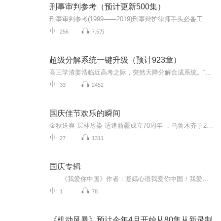
刑事审判参考（预计更新500集）
刑事审判参考(1999——2019)刑事辩护律师手头必备工具书.
256
7.5万
超级分解系统一键升级（预计923章）
高三学渣姜浩临近高考之际，突然天降分解合成系统。“叮，分解数学书一本，获得数学结晶一份！”“叮，分解蚂蚁一只，获得天赋神通：巨力！”“叮，分解蜘蛛一只，获得天赋技能：危险感知！”“叮，分解癌细胞若干，获得天赋神通：不死之身！”“叮，分解...
33
2452
国庆佳节欢乐的瞬间
金秋送爽 层林尽染 适逢新疆成立70周年 ，乌鲁木齐于2025年9月23日迎来党中央和习大大带领的慰问团。新疆各族群众欢欣鼓舞，热烈欢迎。
27
1311
国庆专辑
《我爱你中国》作者：凝嫣心语我爱你中国！我爱你春天蓬勃的秧苗；我爱你秋日金黄的硕果。我爱你中国！我爱你青松气质，我爱你红梅品格！我爱你家乡的甜蔗好像乳汁滋润着我的心窝。我爱你中国，我要把最美的歌儿献给你，我的母亲我的祖国。我爱你中国，我爱...
1
78
《机动风暴》预计今年4月开始从80集从新录制