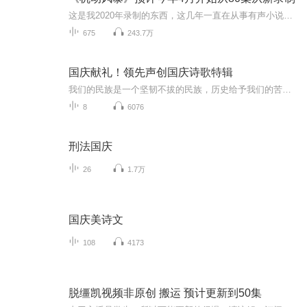
这是我2020年录制的东西，这几年一直在从事有声小说制作，一直是幕后，我还有其他工作。我想在2024年4月中下旬，我将从新替换原来的音频，从新录制这本书，正在准备阶段。。。希望大家继续收听。
675
243.7万
国庆献礼！领先声创国庆诗歌特辑
我们的民族是一个坚韧不拔的民族，历史给予我们的苦难都变成了闪着金光的勋章！我们的国家是一个龙腾虎跃的国家，那条巨龙正以不可阻挡之势崛起于神奇的东方！------------------------------------------------值此祖国70周年华诞之际，领先声创以诗歌向祖国献礼！用我们的声音、用我们的热血、用我们的灵魂诵读经典爱国篇章，歌颂我们的祖国！永远繁荣富强！
8
6076
刑法国庆
26
1.7万
国庆美诗文
108
4173
脱缰凯视频非原创 搬运 预计更新到50集