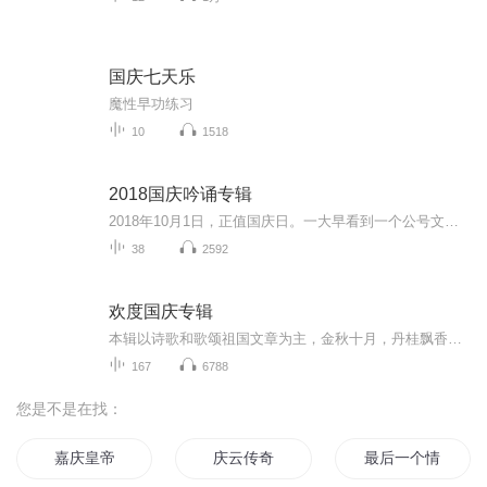
国庆七天乐
魔性早功练习
10
1518
2018国庆吟诵专辑
2018年10月1日，正值国庆日。一大早看到一个公号文章，正是文天祥的《己卯十月一日至燕越五日罹狴犴有感而赋》。当然，彼十一非当今的十一。不过数字的巧合还是让人感触，今天拿来读一读，体味一番历史英杰的民族情怀，恰也当时。 根据诗题来看，这组诗是写于十月一日至十月五日之间，是文天祥被俘之后所作，这些诗作不仅有凛凛正气，更也能看的到他百端交集的复杂情感。另一首于右任先生的《望大陆》，微信公号有称《望乡》，一句“山之上国之殇”荡气回肠，一并兴起拿来读了一读。仓促间多有瑕疵...
38
2592
欢度国庆专辑
本辑以诗歌和歌颂祖国文章为主，金秋十月，丹桂飘香，在这个充满丰收喜悦的季节里，我们满怀激动和自豪，迎来了中华人民共和国76周年华诞。这不仅是一个庄重的纪念日，更是全体中华儿女共同欢庆的盛大的节日，承载着深厚的民族情感和历史意义.
167
6788
您是不是在找：
嘉庆皇帝
庆云传奇
最后一个情人节