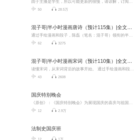
由于主播是学生，所以可能更新的很慢，请谅解，订阅有关必回 大家也可以帮主播多多宣传。谢谢。
50
28.5万
混子哥|半小时漫画唐诗（预计115集）|全文免费
通过手绘漫画和段子，陈磊（笔名：混子哥）领衔的半小时漫画团队带我们重新读懂了那些从小背到大的唐诗： 李白喊出“安能摧眉折腰事权贵，使我不得开心颜”是因为朝廷总不让他当大官，内心憋屈；王之涣写下欲穷千里目，更上一层楼”，不是因为立志从军来到...
62
3275
混子哥|半小时漫画宋词（预计110集）|全文免费
读懂宋词，从宋词背后的故事开始。 通过手绘漫画和段子，陈磊（笔名：混子哥）领衔的半小时漫画团队带我们重新读懂了那些从小背到大的宋词： 大文豪苏轼的“竹杖芒鞋轻胜马，谁怕？一蓑烟雨任平生”看着乐观阔达，却是在他跌到人生谷底时所写；心怀天下的...
43
2608
国庆特别晚会
《原创》：《国庆特别晚会》为展现国庆的喜庆与祖国的深情我将以具体的场景切入从清晨升旗的庄严到街头巷尾的欢庆到历史与当下的交融，用优美的笔触传递对祖国的热爱与自豪！用诗歌和情感美文形式，歌颂祖国的繁荣富强，祝人民幸福安康！
12
2.9万
法制史国庆班
12
1万