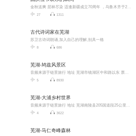
金秋送爽 层林尽染 适逢新疆成立70周年 ，乌鲁木齐于2025年9月23日迎来党中央和习大大带领的慰问团。新疆各族群众欢欣鼓舞，热烈欢迎。
27
1311
古代诗词家在芜湖
苏卫古诗词朗诵,加入自己的理解,别具一格
8
686
芜湖-鸠兹风景区
音频来源于链景旅行 地址 芜湖市镜湖区中和路以东 票价描述 暂无 开放时间 全天 乘车信息 暂无z
5
8930
芜湖-大浦乡村世界
音频来源于链景旅行 地址 芜湖南陵县205国道段25公里处 票价描述 暂无 开放时间 全天 乘车信息 暂无
4
3622
芜湖-马仁奇峰森林