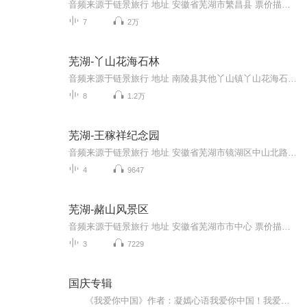
音频来源于链景旅行 地址 安徽省芜湖市繁昌县 票价描述 60元/人 起 开放时间 8:00-17:30 乘车信息 暂无
7
2万
芜湖-丫山花海石林
音频来源于链景旅行 地址 南陵县其他丫山镇丫山花海石林旅游区 票价描述 暂无 开放时间 全天 乘车信息 暂无
8
1.2万
芜湖-王稼祥纪念园
音频来源于链景旅行 地址 安徽省芜湖市镜湖区中山北路153号 票价描述 免费 开放时间 夏季：上午8：00-11：30，下午2：30-5：30。 冬季：上午8：00-11：30 下午1：30-4：30 乘车信息 交通路线：芜湖汽车站—王稼祥纪念园
4
9647
芜湖-赭山风景区
音频来源于链景旅行 地址 安徽省芜湖市市中心 票价描述 暂无 开放时间 4:30—21:30 乘车信息 交通信息：公交：可乘4路、6路、9路、10路、30路、39路、102路、106路（夜）、111路（夜）直达赭山东大门（站名：赭山公园）。可乘8路、17路、23路、24路、37路...
3
7229
国庆专辑
《我爱你中国》作者：凝嫣心语我爱你中国！我爱你春天蓬勃的秧苗；我爱你秋日金黄的硕果。我爱你中国！我爱你青松气质，我爱你红梅品格！我爱你家乡的甜蔗好像乳汁滋润着我的心窝。我爱你中国，我要把最美的歌儿献给你，我的母亲我的祖国。我爱你中国，我爱...