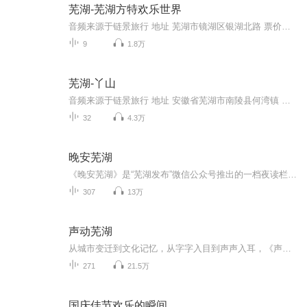
芜湖-芜湖方特欢乐世界
音频来源于链景旅行 地址 芜湖市镜湖区银湖北路 票价描述 200元/人 开放时间 8:00~18:00 乘车信息 自驾：1.马鞍山，南京，上海，苏锡常等城市出发，经沪宁/宁马芜高速至芜湖东收费站下高速沿指示牌行驶抵达2.合肥，巢湖等皖北城市出发，可转至芜湖东收费站...
9
1.8万
芜湖-丫山
音频来源于链景旅行 地址 安徽省芜湖市南陵县何湾镇 票价描述 成人票104元，1.2米-1.5米儿童、学生凭有效证件半票，60-70岁老人凭有效证件可购优惠票72元，1.2米以下儿童、70岁以上老人凭有效证件免票。春天赏花旺季门票可能会有一定幅度上涨。 开放时间 8...
32
4.3万
晚安芜湖
《晚安芜湖》是“芜湖发布”微信公众号推出的一档夜读栏目，每周二、三、四、五晚上九点更新，分享情感体验、个人成长、日常生活点滴以及亲子互动时光！
307
13万
声动芜湖
从城市变迁到文化记忆，从字字入目到声声入耳，《声动芜湖》采用通俗易懂的语言，娓娓道来的声音，述说千年古城的历史过往与现代时尚。
271
21.5万
国庆佳节欢乐的瞬间