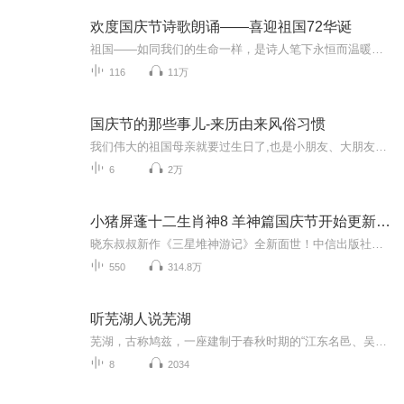
欢度国庆节诗歌朗诵——喜迎祖国72华诞
祖国——如同我们的生命一样，是诗人笔下永恒而温暖的主题。在祖国72周年华诞来临之际，特创建这个诗歌朗诵专辑，诵读经典爱国篇章，和大家一起歌颂祖国，向国庆的献礼！祝愿伟大的祖国繁荣富强，祝愿大家国庆节快乐，度过平安快乐的黄金周假期！
116
11万
国庆节的那些事儿-来历由来风俗习惯
我们伟大的祖国母亲就要过生日了,也是小朋友、大朋友们最喜欢的“国庆小长假”或说“黄金周”还有说”国庆7天乐”的，说法真是不一而足。那么“国庆节”是怎么来的？自古以来国庆节怎么庆贺？新中国国庆节的来历，以及新中国国庆节的庆贺方式又有哪些呢？ ...
6
2万
小猪屏蓬十二生肖神8 羊神篇国庆节开始更新啦！
晓东叔叔新作《三星堆神游记》全新面世！中信出版社出版！京东当当淘宝均有售！点蓝色字收听——《小猪屏蓬爆笑日记2024》《小猪屏蓬爆笑日记2》《小猪屏蓬爆笑日记1》让你笑得喘不上气！《我进故宫当富翁——小猪屏蓬故宫财商笔记》教你成为大富翁！《小...
550
314.8万
听芜湖人说芜湖
芜湖，古称鸠兹，一座建制于春秋时期的“江东名邑、吴楚名区”，拥半城山色，揽半城水韵，自成一派钟灵毓秀；汇南北菜系之精华，融江河鱼虾之鲜美，烹一味江城独美；在火光明灭中让铁化为绕指柔，独创一门铁画神技。人民城市，欢乐芜湖，听芜湖文旅的代表...
8
2034