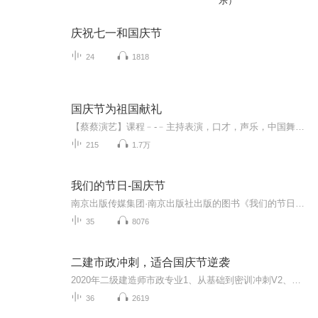
乐）
庆祝七一和国庆节
24
1818
国庆节为祖国献礼
【蔡蔡演艺】课程﹣-﹣主持表演，口才，声乐，中国舞，民族舞。独特的小舞台，专业的录音棚，每一位同学都能成为优秀的小明星。独特的教学模式，轻松上课，快乐学习！知名主持人，舞蹈家，高级教师任职授课！江南总校：河沟街42号三楼 18545856430江北分校...
215
1.7万
我们的节日-国庆节
南京出版传媒集团·南京出版社出版的图书《我们的节日》通过对中国节日文化和节日意义进行深度的挖掘，面向青少年群体构建独具特色的栏目内容，以此丰富春节、元宵节、清明节、端午节、七夕节、中秋节、重阳节等传统节日；六一节、教师节、国庆节等新兴节日的文化内涵和表现形式。促进青少年形成新的节日习俗，提升节日仪式感、认同感。音频作品由金陵朗读者联盟志愿者朗诵，南京音像出版社、金陵图书馆联合制作。
35
8076
二建市政冲刺，适合国庆节逆袭
2020年二级建造师市政专业1、从基础到密训冲刺V2、从精华课程到超压密押V3、0基础同步更新v4、持续更新到2020年考试V5、只要你跟着学让你一次稳拿证V6、渠道超压压题，超压三页纸等独家绝密压题!
36
2619