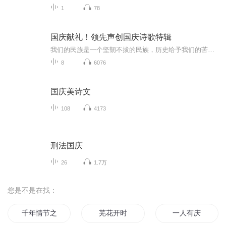
1
78
国庆献礼！领先声创国庆诗歌特辑
我们的民族是一个坚韧不拔的民族，历史给予我们的苦难都变成了闪着金光的勋章！我们的国家是一个龙腾虎跃的国家，那条巨龙正以不可阻挡之势崛起于神奇的东方！------------------------------------------------值此祖国70周年华诞之际，领先声创以诗歌向祖国献礼！用我们的声音、用我们的热血、用我们的灵魂诵读经典爱国篇章，歌颂我们的祖国！永远繁荣富强！
8
6076
国庆美诗文
108
4173
刑法国庆
26
1.7万
您是不是在找：
千年情节之三生三世
芜花开时
一人有庆