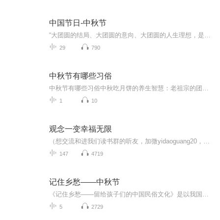
中国节日-中秋节
“大团圆的结局、大团圆的意向、大团圆的人生理想，是中国文化的情结……”正因为圆满的月亮，与人间情感生活有了这样密不可分的联系，我们的诗人才会发出“月是故乡明”的感慨。在一年的时序中，中秋节所在的是秋季中期，天气不冷不热，白昼与夜晚均等，...
29
790
中秋节有哪些习俗
中秋节有哪些习俗中秋吃月饼的养生智慧：老祖宗的团圆密码全藏在这张饼里 （开篇先抛个灵魂拷问）您有没有想过，为什么中秋节非得跟月饼死磕？就像现代人追剧必须配奶茶，古人赏月手里不攥块月饼就跟缺了充电宝似的浑身不自在。今天咱们就扒一扒这块油...
1
10
观念一变幸福无限
（想交流和进我们读书群的听友，加微yidaoguang20，请注明是通过什么途径了解到的播音）真正的财务自由是什么？财务自由，就是当你不工作的时候，也不必为金钱发愁，因为你有其他渠道的现金收入。当工作不再是获得金钱的唯一手段时，你便自由了。可以有足...
147
4719
记住乡愁——中秋节
《记住乡愁——留给孩子们的中国民俗文化》是以我国民俗事象的精彩节点为圆心，广泛地辐射民俗生活的方方面面，资料翔实、梳理系统，具有很高的文化史料价值和现实意义，对于长期忽视生活中的优秀传统文化活态传承的倾向是一种矫正。...
5
2729