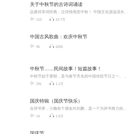
关于中秋节的古诗词诵读
品唐诗宋词经典，过诗情画意中秋！ 中国文化源远流长，博大精深，诗词向来是以其阳春白雪式的唯美典雅，吸引了无数虔诚的追随者，尤其是那些集作者思想、感情、智慧、创造力于一身的千古名句，虽历经千载沧桑仍熠熠生辉，尽管在现代文明的嘈杂与喧嚣中独自...
110
23.7万
中国古风歌曲：欢庆中秋节
95
6205
中秋节……民间故事！短篇故事！
中秋节始于唐朝，是与春节齐名的中国传统节日之一。中秋节自古便有祭月、赏月、拜月、吃月饼、赏桂花、饮桂花酒等习俗，为寄托思念故乡、思念亲人之情，以月之圆，兆人之团圆。流传至今，经久不息。民间故事！少儿读物！健康养生！
291
1.1万
国庆特辑（国庆节快乐）
在评书界，小魏有个朋友叫刘鹏，是一个为评书努力的小伙子。在2021年国庆期间，他想弄个特辑，便烦劳我给他录个爱国题材的评书小段儿。这种事情，不是特殊情况，小魏一般不会拒绝，也就给其录了一个《鲁迅踢鬼》，等他传完，我再传到我的专辑里。另外，小...
14
1.6万
国庆节