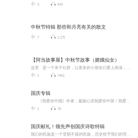
3
543
中秋节特辑 那些和月亮有关的散文
7
1.2万
【阿当故事屋】中秋节故事（嫦娥仙女）
这里 是一个亲子社群，让更多的小朋友们爱上阅读，享受每天的亲子阅读时光！阿当妈妈 会定时发送经典儿童故事音频及育儿精华文章，阿当妈妈通过自己动听的声音来给小朋友们诵读经典绘本故事，用声音传递对孩子们生命教育的意义。 ...
1
7461
国庆专辑
《我爱你中国》作者：凝嫣心语我爱你中国！我爱你春天蓬勃的秧苗；我爱你秋日金黄的硕果。我爱你中国！我爱你青松气质，我爱你红梅品格！我爱你家乡的甜蔗好像乳汁滋润着我的心窝。我爱你中国，我要把最美的歌儿献给你，我的母亲我的祖国。我爱你中国，我爱...
1
78
国庆献礼！领先声创国庆诗歌特辑
我们的民族是一个坚韧不拔的民族，历史给予我们的苦难都变成了闪着金光的勋章！我们的国家是一个龙腾虎跃的国家，那条巨龙正以不可阻挡之势崛起于神奇的东方！------------------------------------------------值此祖国70周年华诞之际，领先声创以诗歌向祖国献礼！用我们的声音、用我们的热血、用我们的灵魂诵读经典爱国篇章，歌颂我们的祖国！永远繁荣富强！