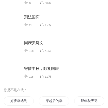
8
6076
刑法国庆
26
1.7万
国庆美诗文
108
4173
寄情中秋，献礼国庆
195
1.1万
您是不是在找：
好庆幸遇到你
穿越后的幸福生活
那年秋天遇见幸福