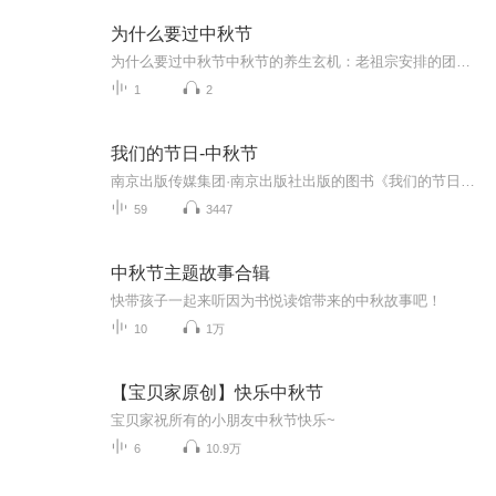
为什么要过中秋节
为什么要过中秋节中秋节的养生玄机：老祖宗安排的团圆节，暗藏多少健康密码？ 朋友，你有没有发现，中秋节就像被设置在年度日程表上的一个强制“系统更新”？平时工作群里静如死水，这天突然集体复活，连失联十年的前同事都能蹦出来发句“中秋快乐”。...
1
2
我们的节日-中秋节
南京出版传媒集团·南京出版社出版的图书《我们的节日》通过对中国节日文化和节日意义进行深度的挖掘，面向青少年群体构建独具特色的栏目内容，以此丰富春节、元宵节、清明节、端午节、七夕节、中秋节、重阳节等传统节日；六一节、教师节、国庆节等新兴节日的文化内涵和表现形式。促进青少年形成新的节日习俗，提升节日仪式感、认同感。音频作品由金陵朗读者联盟志愿者朗诵，南京音像出版社、金陵图书馆联合制作。
59
3447
中秋节主题故事合辑
快带孩子一起来听因为书悦读馆带来的中秋故事吧！
10
1万
【宝贝家原创】快乐中秋节
宝贝家祝所有的小朋友中秋节快乐~
6
10.9万