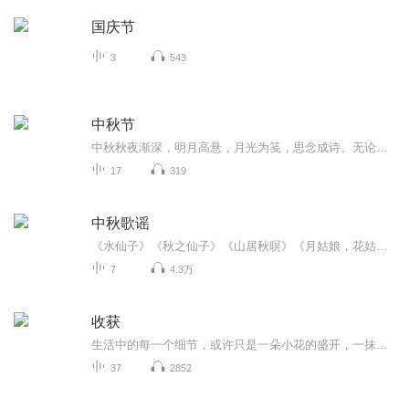
国庆节
3
543
中秋节
中秋秋夜渐深，明月高悬，月光为笺，思念成诗。无论天涯咫尺，此刻共沐清辉，团圆与守望，都化作心底最暖的灯火。
17
319
中秋歌谣
《水仙子》《秋之仙子》《山居秋暝》《月姑娘，花姑娘》《月儿圆圆》《秋风吹吹》
7
4.3万
收获
生活中的每一个细节，或许只是一朵小花的盛开，一抹云彩的变幻，一阵微风的拂过，或许只是一股涓涓的细流，一个善意的微笑，但你若能轻轻拢住，就会少了一丝浮躁，多了一份感悟，心灵得以沉淀，灵魂就不会为缺少妆点而淡泊，岁月就不会为乏陈色彩而黯然。
37
2852