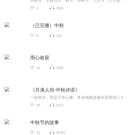
中秋节，又称月夕、秋节、仲秋节、八月节、八月会、追月节、玩月节、拜月节、女儿节或团圆节，是流行于中国众多民族与汉字文化圈诸国的传统文化节日，时在农历八月十五；因其恰值三秋之半，故名，也有些地方将中秋节定在八月十六。[1-2] 中秋节始于唐朝...
1
1624
（已完播）中秋
6
142
用心收获
11
1930
《月满人间·中秋诗语》
一轮明月，照见千年心事。本专辑精选唐宋至明清三十首经典中秋诗词，从苏轼“千里共婵娟”的旷达，到张九龄“天涯共此时”的深情；从杜甫乱世望月的沉郁，到敦煌曲子词“今夜共团圆”的朴素祈愿……十个夜晚，三十位诗人，三十种月光。我们以声音为舟，带...
30
1073
中秋节的故事
11
29.9万