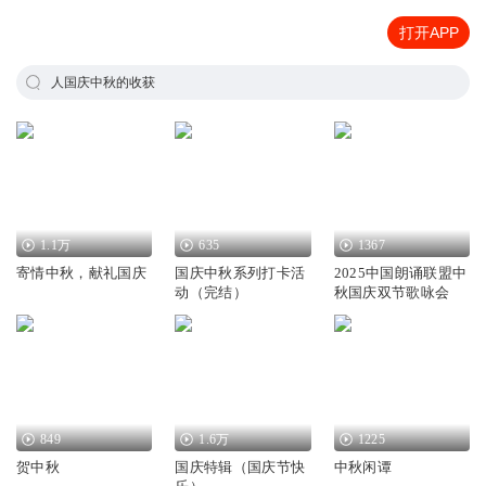
打开APP
人国庆中秋的收获
1.1万
635
1367
寄情中秋，献礼国庆
国庆中秋系列打卡活
2025中国朗诵联盟中
动（完结）
秋国庆双节歌咏会
849
1.6万
1225
贺中秋
国庆特辑（国庆节快
中秋闲谭