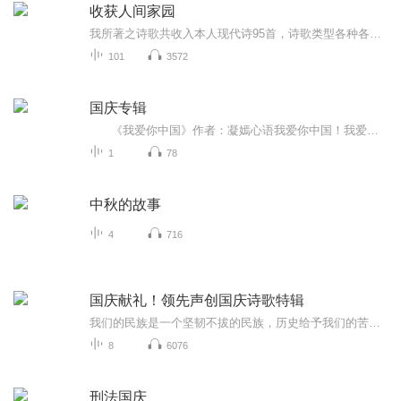
收获人间家园
我所著之诗歌共收入本人现代诗95首，诗歌类型各种各样，为历年来诗歌作品是集大成者，诗歌内容主要歌咏人生遇境，自然山水风光，上承接人生遭遇下接世间百态，诗之风格分为各种各样，凭自身遭遇情形所写
101
3572
国庆专辑
《我爱你中国》作者：凝嫣心语我爱你中国！我爱你春天蓬勃的秧苗；我爱你秋日金黄的硕果。我爱你中国！我爱你青松气质，我爱你红梅品格！我爱你家乡的甜蔗好像乳汁滋润着我的心窝。我爱你中国，我要把最美的歌儿献给你，我的母亲我的祖国。我爱你中国，我爱...
1
78
中秋的故事
4
716
国庆献礼！领先声创国庆诗歌特辑
我们的民族是一个坚韧不拔的民族，历史给予我们的苦难都变成了闪着金光的勋章！我们的国家是一个龙腾虎跃的国家，那条巨龙正以不可阻挡之势崛起于神奇的东方！------------------------------------------------值此祖国70周年华诞之际，领先声创以诗歌向祖国献礼！用我们的声音、用我们的热血、用我们的灵魂诵读经典爱国篇章，歌颂我们的祖国！永远繁荣富强！
8
6076
刑法国庆