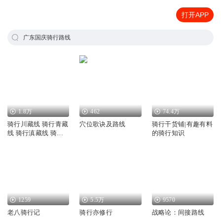
打开APP
广东国庆骑行路线
1.8万
462
74.4万
骑行川藏线 骑行青藏
穴位歌诀及路线
骑行干货铺|有趣有料
线 骑行滇藏线 骑行
的骑行知识
京杭运河
1259
5.5万
9570
老八骑行记
骑行亦修行
战略论：间接路线