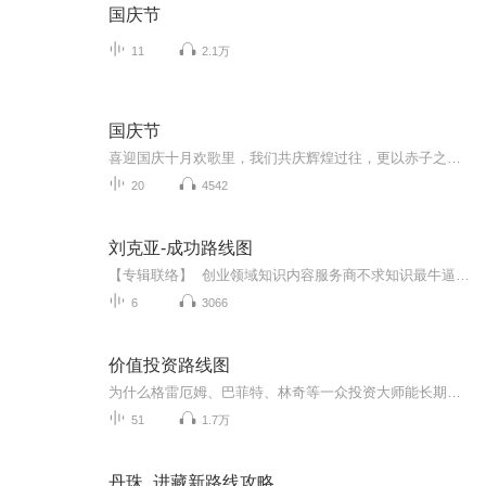
国庆节
11
2.1万
国庆节
喜迎国庆十月欢歌里，我们共庆辉煌过往，更以赤子之心，向未来书写滚烫的誓言——这盛世，值得我们以热爱相拥。
20
4542
刘克亚-成功路线图
【专辑联络】 创业领域知识内容服务商不求知识最牛逼，只愿连接更鲜活！互联网营销商学院首席创业导师：东越，欢迎交流学习:微.信：DGWAN0828刘克亚，1964年出生于安徽阜阳，国际知名英语教育专家，表演英语创始人。刘克亚老师 1964年出生于安徽阜阳 国际知名英语教育专家 表演英语创始人 清华大学——中旭商学院（中旭文化网）高级讲师 获世界顶级商学院---美国西北大学凯洛格商学院MBA 曾任美国财富50强企业---美国百时美施贵宝公...
6
3066
价值投资路线图
为什么格雷厄姆、巴菲特、林奇等一众投资大师能长期战胜市场？为什么巴菲特、芒格说，，中国的投资环境比美国更适合价值投资？
51
1.7万
丹珠_进藏新路线攻略