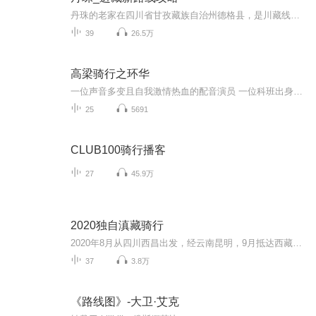
丹珠的老家在四川省甘孜藏族自治州德格县，是川藏线北线的必经之路，因为丹珠的外公在为和平解放西藏而参军时受伤，故在当地定居与川藏结下了不解之缘，所以丹珠也是一个藏汉民族的一个结晶，在这里，丹珠将在2019年7月6日从成都出发重走川藏线，将把自己收集到的民间文化故事和藏文化以及轻身经历写入到本次专辑当中，所以希望大家能够喜欢与支持，求订阅哦，我会尽可能的以最快的时间更新！谢谢大家！
39
26.5万
高梁骑行之环华
一位声音多变且自我激情热血的配音演员 一位科班出身对世界探索爆棚的健身教练为了心中的梦想，两匹瘦马，仗剑天涯 用骑行的方式挖掘分享广博祖国的魅力 真正脚踏实地，身体和灵魂共同在路上 用相机记录所见，所闻，所感，所思 绽放祖国新时代年轻人的热血和探索精神总之，是一个有顽强生命力的专业的骑行自媒体也是完整记录骑行环华的骑行泛科普自媒体我们将把整个故事，写成了一部小说，也说成了一部有声小说 文章文案：好奇高文案校对：中二梁旁...
25
5691
CLUB100骑行播客
27
45.9万
2020独自滇藏骑行
2020年8月从四川西昌出发，经云南昆明，9月抵达西藏拉萨。之前并没有想过要用声音来记录这段时光，而是突然想起应该记录一下，不然以后恐怕连自己都记不得了。共36天（中间休整2天），有话则长无话则短，如果能给听者哪怕一丁点帮助，也很开心了...
37
3.8万
《路线图》-大卫·艾克