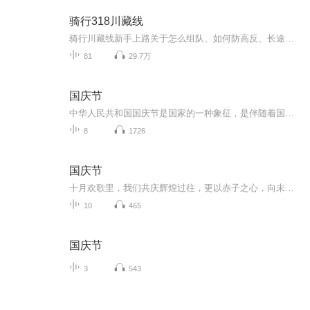
骑行318川藏线
骑行川藏线新手上路关于怎么组队、如何防高反、长途骑行装备、川藏骑行常见单车品牌型号、川藏线全年天气分析、高原骑行防晒、骑行川藏人群以及路上吃住介绍，让大家出发前对川藏线有个充分认识，从而从容出发，顺顺利利完成川藏骑行之旅。
81
29.7万
国庆节
中华人民共和国国庆节是国家的一种象征，是伴随着国家的出现而出现的。让我们用诗歌朗诵歌颂祖国的繁荣富强，国泰民安。
8
1726
国庆节
十月欢歌里，我们共庆辉煌过往，更以赤子之心，向未来书写滚烫的誓言——这盛世，值得我们以热爱相拥。
10
465
国庆节
3
543