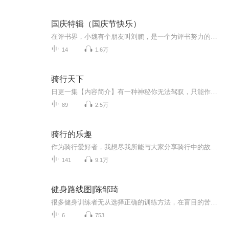
国庆特辑（国庆节快乐）
在评书界，小魏有个朋友叫刘鹏，是一个为评书努力的小伙子。在2021年国庆期间，他想弄个特辑，便烦劳我给他录个爱国题材的评书小段儿。这种事情，不是特殊情况，小魏一般不会拒绝，也就给其录了一个《鲁迅踢鬼》，等他传完，我再传到我的专辑里。另外，小...
14
1.6万
骑行天下
日更一集【内容简介】有一种神秘你无法驾驭，只能作为旁观者的角色，听凭那神秘的力量，从遥远的地方发出信号，射出光来，穿透你的心……每当想到西川的这首诗，总有一种说不出的滋味。不是身在何处，而是心向何方。为什么会选择骑行？对于一个生活拮据的...
89
2.5万
骑行的乐趣
作为骑行爱好者，我想尽我所能与大家分享骑行中的故事，尤其是那些骑行在川藏线上的故事，还有那些长途骑行所带来的切身感受，让我们大家能够感同身受。如果您也爱好骑行，那么看看是否文中的某些内容也有您的感受；如果您还没有开始骑行，那么听了我的文章后，您是否会选择成为我们的骑友，让我们一起享受骑行，感悟人生！本专辑收录的所有文章均源自网络，版权归原作者所有，本人仅将其做简要修改，便于录音方便大家收听，与骑友分享骑行感受，不做其他商业用途。
141
9.1万
健身路线图|陈邹琦
很多健身训练者无从选择正确的训练方法，在盲目的苦练中造成关节与肌肉损伤，而不得不中断训练计划。假如你也处在健身的迷宫中，或踏入误区，或纠结选择，或阻于瓶颈，或困于伤痛，那么这本导航书都能帮到你。本书由执教世界冠军的体能训练专家历时5年精心...
6
753