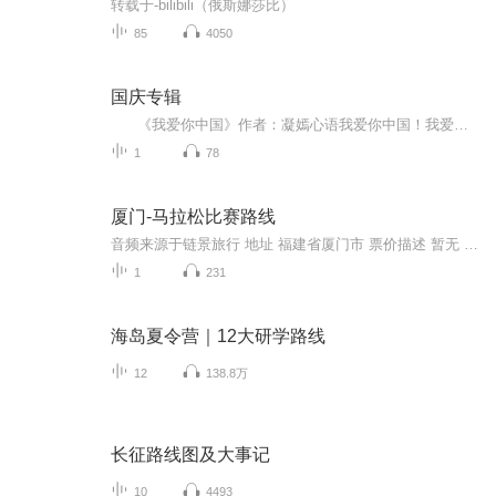
转载于-bilibili（俄斯娜莎比）
85
4050
国庆专辑
《我爱你中国》作者：凝嫣心语我爱你中国！我爱你春天蓬勃的秧苗；我爱你秋日金黄的硕果。我爱你中国！我爱你青松气质，我爱你红梅品格！我爱你家乡的甜蔗好像乳汁滋润着我的心窝。我爱你中国，我要把最美的歌儿献给你，我的母亲我的祖国。我爱你中国，我爱...
1
78
厦门-马拉松比赛路线
音频来源于链景旅行 地址 福建省厦门市 票价描述 暂无 开放时间 暂无 乘车信息 暂无
1
231
海岛夏令营｜12大研学路线
12
138.8万
长征路线图及大事记
10
4493