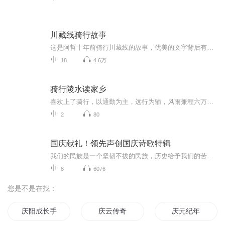
川藏线骑行故事
这是阿哲十年前骑行川藏线的故事，优美的文字背后有高原的壮阔和骑行的艰辛，还有让人感动的队友情，经阿哲的委托，我将他的游记朗读成音，发表在喜马拉雅，如果你感兴趣，可以在阿哲的微信公众号“海员气象”里，看到图文并茂的游记。
18
4.6万
骑行陵水读家乡
喜欢上了骑行，以通勤为主，远行为辅，风雨兼程六万余里，学会了用车轮转动生命。日进的技艺里渐旺的体魄使人喜不自禁，有氧运动中思绪飞扬让人流连忘返，骑行的苦乐交织出了“读万卷书，走万里路”的无穷趣味五年间，根据沿途所见所思，写了一些杂记。有7...
2
80
国庆献礼！领先声创国庆诗歌特辑
我们的民族是一个坚韧不拔的民族，历史给予我们的苦难都变成了闪着金光的勋章！我们的国家是一个龙腾虎跃的国家，那条巨龙正以不可阻挡之势崛起于神奇的东方！------------------------------------------------值此祖国70周年华诞之际，领先声创以诗歌向祖国献礼！用我们的声音、用我们的热血、用我们的灵魂诵读经典爱国篇章，歌颂我们的祖国！永远繁荣富强！
8
6076
您是不是在找：
庆阳成长手札
庆云传奇
庆元纪年