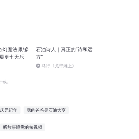
奇幻魔法师/多
石油诗人｜真正的“诗和远
庆爆更七天乐
方”
2
马行《戈壁滩上》
下载。
庆元纪年
我的爸爸是石油大亨
子
庆余年之长歌行
庆云传奇
听故事睡觉的短视频