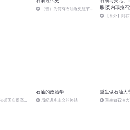
石油近代史
石油与美元、1
胀|委内瑞拉
）
（普）为何有石油近史这节
目？
【番外】阿联
OPEC的动机、
崩溃与阿联酋的
石油的政治学
重生做石油大
成法硕国庆提高班
后纪进步主义的终结
重生做石油大亨
2)