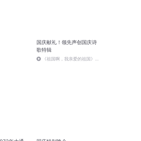
国庆献礼！领先声创国庆诗
歌特辑
《祖国啊，我亲爱的祖国》温
婉