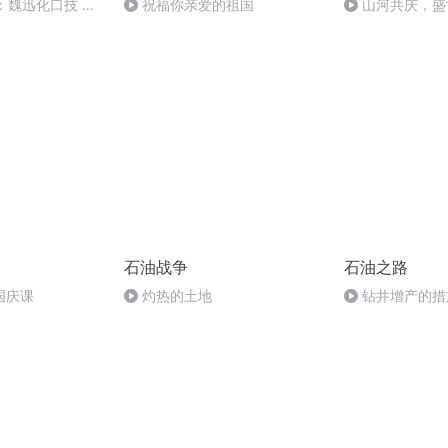
：魏迅化口技 二
祝福你亲爱的祖国
山河共庆，盛
般唱法和原生态
石油战争
石油之路
国庆课
灼热的土地
钻井增产的措