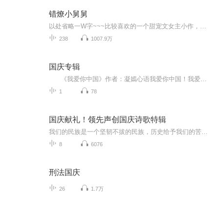
错燎小舅舅
以处省略一W字~~~比较喜欢的一个甜宠文女主小作，戏精，有能力男方霸道总裁，闷騒哪部言情小说的开始不狗血呢
238
1007.9万
国庆专辑
《我爱你中国》作者：凝嫣心语我爱你中国！我爱你春天蓬勃的秧苗；我爱你秋日金黄的硕果。我爱你中国！我爱你青松气质，我爱你红梅品格！我爱你家乡的甜蔗好像乳汁滋润着我的心窝。我爱你中国，我要把最美的歌儿献给你，我的母亲我的祖国。我爱你中国，我爱...
1
78
国庆献礼！领先声创国庆诗歌特辑
我们的民族是一个坚韧不拔的民族，历史给予我们的苦难都变成了闪着金光的勋章！我们的国家是一个龙腾虎跃的国家，那条巨龙正以不可阻挡之势崛起于神奇的东方！------------------------------------------------值此祖国70周年华诞之际，领先声创以诗歌向祖国献礼！用我们的声音、用我们的热血、用我们的灵魂诵读经典爱国篇章，歌颂我们的祖国！永远繁荣富强！
8
6076
刑法国庆
26
1.7万