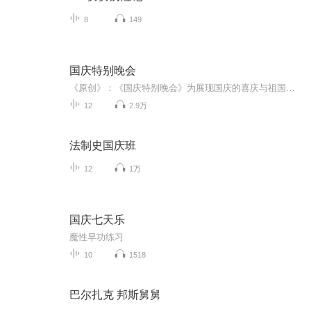
8
149
国庆特别晚会
《原创》：《国庆特别晚会》为展现国庆的喜庆与祖国的深情我将以具体的场景切入从清晨升旗的庄严到街头巷尾的欢庆到历史与当下的交融，用优美的笔触传递对祖国的热爱与自豪！用诗歌和情感美文形式，歌颂祖国的繁荣富强，祝人民幸福安康！
12
2.9万
法制史国庆班
12
1万
国庆七天乐
魔性早功练习
10
1518
巴尔扎克 邦斯舅舅