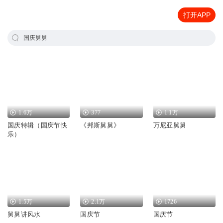
打开APP
国庆舅舅
1.6万
377
1.1万
国庆特辑（国庆节快
《邦斯舅舅》
万尼亚舅舅
乐）
1.5万
2.1万
1726
舅舅讲风水
国庆节
国庆节