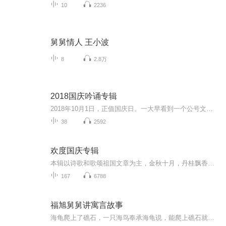
10
2236
舅舅情人 王小波
8
2.8万
2018国庆吟诵专辑
2018年10月1日，正值国庆日。一大早看到一个公号文章，正是文天祥的《己卯十月一日至燕越五日罹狴犴有感而赋》。当然，彼十一非当今的十一。不过数字的巧合还是让人感触，今天拿来读一读，体味一番历史英杰的民族情怀，恰也当时。 根据诗题来看，这组诗是写于十月一日至十月五日之间，是文天祥被俘之后所作，这些诗作不仅有凛凛正气，更也能看的到他百端交集的复杂情感。另一首于右任先生的《望大陆》，微信公号有称《望乡》，一句“山之上国之殇”荡气回肠，一并兴起拿来读了一读。仓促间多有瑕疵...
38
2592
欢度国庆专辑
本辑以诗歌和歌颂祖国文章为主，金秋十月，丹桂飘香，在这个充满丰收喜悦的季节里，我们满怀激动和自豪，迎来了中华人民共和国76周年华诞。这不仅是一个庄重的纪念日，更是全体中华儿女共同欢庆的盛大的节日，承载着深厚的民族情感和历史意义.
167
6788
福旭舅舅讲寓言故事
海龟爬上了礁石，一只海鸟奉承海龟说，能爬上礁石就能爬上高山，海龟对这句话深信不疑，所以他就去爬高山结果摔了下来，这个故事告诉我们不要只相信奉承。做任何事情要量力而行用好故事，教育好孩子。欢迎收听#福旭舅舅讲故事#沈阳电台孕婴节目《宝贝工作...