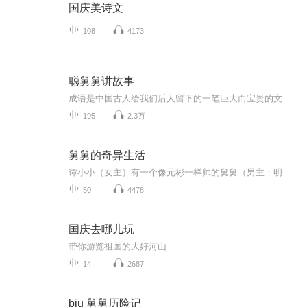
国庆美诗文
108
4173
聪舅舅讲故事
成语是中国古人给我们后人留下的一笔巨大而宝贵的文化遗产。
195
2.3万
舅舅的奇异生活
谭小小（女主）有一个像元彬一样帅的舅舅（男主：明东）。她的舅舅很特别，智商只停留在正常孩童的7岁。据外婆说，那是他两岁生病被镇上庸医打针打坏的。然而，在谭小小的印象里，舅舅并不像电视里阿甘那样质朴，也不像别的智障一样“善良”。相反她的舅舅喜欢打人、很爱钱、更爱肆意地说谎...
50
4478
国庆去哪儿玩
带你游览祖国的大好河山……
14
2687
biu 舅舅历险记