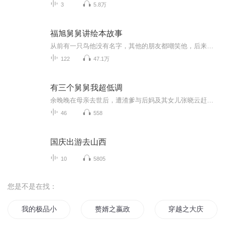
3
5.8万
福旭舅舅讲绘本故事
从前有一只鸟他没有名字，其他的朋友都嘲笑他，后来他到了别的城市，努力的坐着工作，改变了许多，后来当他再次回来的时候，其他的人都不再嘲笑他了，他也开心了许多欢迎收听沈阳电台育儿孕婴节目《宝贝工作室》主持人福旭讲的《是谁嗯嗯到了我的头上》，#...
122
47.1万
有三个舅舅我超低调
余晚晚在母亲去世后，遭渣爹与后妈及其女儿张晓云赶出家门，流落街头时被素未谋面的大舅找到。原来她的三个舅舅皆是大佬 —— 大舅是企业总裁、二舅是顶流影帝、三舅是顶级学术专家。在舅舅们的宠爱与支持下，余晚晚不仅反击了张晓云一家的刁难与算计，还...
46
558
国庆出游去山西
10
5805
您是不是在找：
我的极品小舅子
赘婿之嬴政大舅哥
穿越之大庆帝国