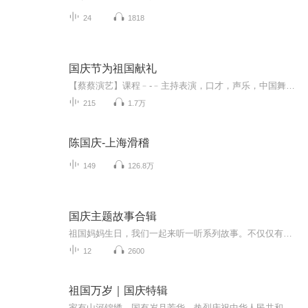
24
1818
国庆节为祖国献礼
【蔡蔡演艺】课程﹣-﹣主持表演，口才，声乐，中国舞，民族舞。独特的小舞台，专业的录音棚，每一位同学都能成为优秀的小明星。独特的教学模式，轻松上课，快乐学习！知名主持人，舞蹈家，高级教师任职授课！江南总校：河沟街42号三楼 18545856430江北分校...
215
1.7万
陈国庆-上海滑稽
149
126.8万
国庆主题故事合辑
祖国妈妈生日，我们一起来听一听系列故事。不仅仅有《我的祖国》，还有红军故事，也有关于战争的故事，让大家体会到和平年代的不易。
12
2600
祖国万岁｜国庆特辑
家有山河锦绣，国有岁月芳华。热烈庆祝中华人民共和国成立73周年！