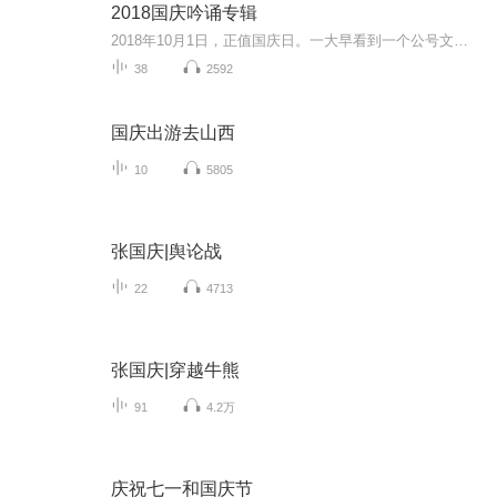
2018国庆吟诵专辑
2018年10月1日，正值国庆日。一大早看到一个公号文章，正是文天祥的《己卯十月一日至燕越五日罹狴犴有感而赋》。当然，彼十一非当今的十一。不过数字的巧合还是让人感触，今天拿来读一读，体味一番历史英杰的民族情怀，恰也当时。 根据诗题来看，这组诗是写于十月一日至十月五日之间，是文天祥被俘之后所作，这些诗作不仅有凛凛正气，更也能看的到他百端交集的复杂情感。另一首于右任先生的《望大陆》，微信公号有称《望乡》，一句“山之上国之殇”荡气回肠，一并兴起拿来读了一读。仓促间多有瑕疵...
38
2592
国庆出游去山西
10
5805
张国庆|舆论战
22
4713
张国庆|穿越牛熊
91
4.2万
庆祝七一和国庆节