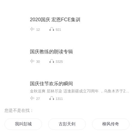
2020国庆 宏恩FCE集训
12
921
国庆教练的朗读专辑
30
3325
国庆佳节欢乐的瞬间
金秋送爽 层林尽染 适逢新疆成立70周年 ，乌鲁木齐于2025年9月23日迎来党中央和习大大带领的慰问团。新疆各族群众欢欣鼓舞，热烈欢迎。
27
1311
您是不是在找：
我叫彭城
古彭天剑
柳风传奇