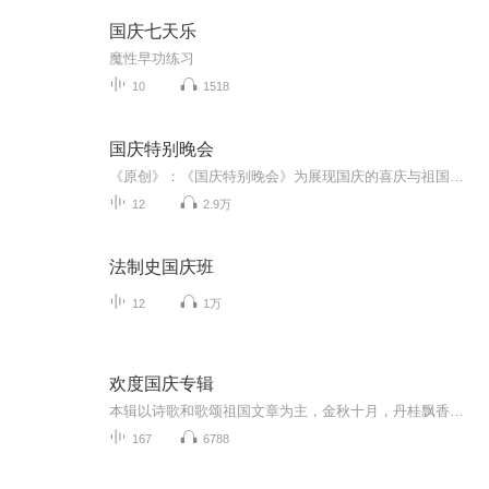
国庆七天乐
魔性早功练习
10
1518
国庆特别晚会
《原创》：《国庆特别晚会》为展现国庆的喜庆与祖国的深情我将以具体的场景切入从清晨升旗的庄严到街头巷尾的欢庆到历史与当下的交融，用优美的笔触传递对祖国的热爱与自豪！用诗歌和情感美文形式，歌颂祖国的繁荣富强，祝人民幸福安康！
12
2.9万
法制史国庆班
12
1万
欢度国庆专辑
本辑以诗歌和歌颂祖国文章为主，金秋十月，丹桂飘香，在这个充满丰收喜悦的季节里，我们满怀激动和自豪，迎来了中华人民共和国76周年华诞。这不仅是一个庄重的纪念日，更是全体中华儿女共同欢庆的盛大的节日，承载着深厚的民族情感和历史意义.
167
6788