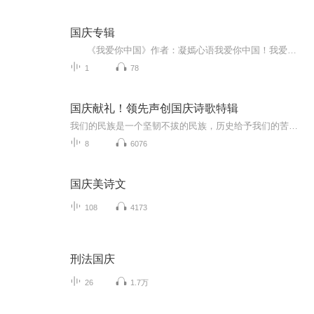
国庆专辑
《我爱你中国》作者：凝嫣心语我爱你中国！我爱你春天蓬勃的秧苗；我爱你秋日金黄的硕果。我爱你中国！我爱你青松气质，我爱你红梅品格！我爱你家乡的甜蔗好像乳汁滋润着我的心窝。我爱你中国，我要把最美的歌儿献给你，我的母亲我的祖国。我爱你中国，我爱...
1
78
国庆献礼！领先声创国庆诗歌特辑
我们的民族是一个坚韧不拔的民族，历史给予我们的苦难都变成了闪着金光的勋章！我们的国家是一个龙腾虎跃的国家，那条巨龙正以不可阻挡之势崛起于神奇的东方！------------------------------------------------值此祖国70周年华诞之际，领先声创以诗歌向祖国献礼！用我们的声音、用我们的热血、用我们的灵魂诵读经典爱国篇章，歌颂我们的祖国！永远繁荣富强！
8
6076
国庆美诗文
108
4173
刑法国庆
26
1.7万