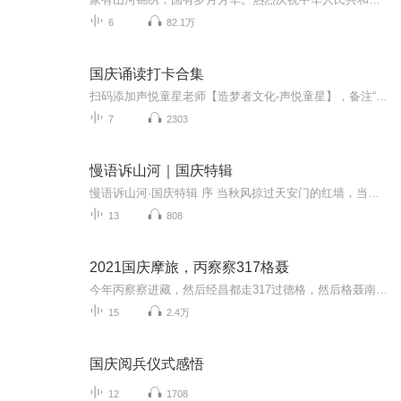
6
82.1万
国庆诵读打卡合集
扫码添加声悦童星老师【造梦者文化-声悦童星】，备注“诵读打卡”报名，已添加好友的，直接发送“诵读打卡”报名，报名成功后进入社群。
7
2303
慢语诉山河｜国庆特辑
慢语诉山河·国庆特辑 序 当秋风掠过天安门的红墙，当桂香漫过万里长江的碧波，我总愿慢下脚步，以声为笔，轻轻描摹这山河的模样。 不必追赶喧嚣的潮，也无需堆砌华丽的词——这一辑里，每一段朗诵都是心底的低语：是对着塞北草原的星子说“国泰”，是向着...
13
808
2021国庆摩旅，丙察察317格聂
今年丙察察进藏，然后经昌都走317过德格，然后格聂南线，最后沙溪古镇收尾。
15
2.4万
国庆阅兵仪式感悟
12
1708