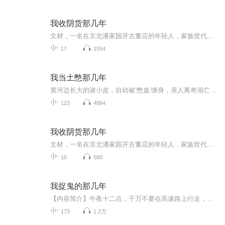
我收阴货那几年
文材，一名在京北潘家园开古董店的年轻人，家族世代从事古玩生意。他面对的不仅是市场竞争，还有家庭的重担——妹妹文玲因脊髓肿瘤急需手术，他却无力承担高昂的医疗费用。一次意外的来访，让文材卷入了一场关于“阴货”的神秘交易。面对财富和风险，文材...
17
1554
我当土憋那几年
黄河边长大的谢小皮，自幼被‘憋蛊’缠身，亲人离奇溺亡，全村视他为灾星。二十岁前，他守着破药铺、流着黑血，靠一张贝壳哨与三寸不烂舌在鬼市求生。为破诅咒，他只得跟贪财道士闯荫尸地、斗尸盗、钓紫貂，取一滴‘尾貂灵’。哨声一响，蛇群退避；貂尾断...
123
4864
我收阴货那几年
文材，一名在京北潘家园开古董店的年轻人，家族世代从事古玩生意。他面对的不仅是市场竞争，还有家庭的重担——妹妹文玲因脊髓肿瘤急需手术，他却无力承担高昂的医疗费用。一次意外的来访，让文材卷入了一场关于“阴货”的神秘交易。面对财富和风险，文材...
10
580
我捉鬼的那几年
【内容简介】午夜十二点，千万不要在高速路上行走，因为，冤死的魂魄正在那里等待。火葬场里面的恐怖身影，医院太平间内的离奇死亡，这背后，到底隐藏着什么?风水秘术的争斗，各种不同的道法传承，尽在我捉鬼的那几年……【作者/主播】作者：空空主播：虎...
173
1.2万