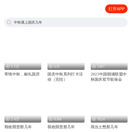
打开APP
中秋遇上国庆几年
1.1万
635
1367
寄情中秋，献礼国庆
国庆中秋系列打卡活
2025中国朗诵联盟中
动（完结）
秋国庆双节歌咏会
2.4万
9394
7024
我收阴货那几年
我收阴货那几年
我当土憋那几年