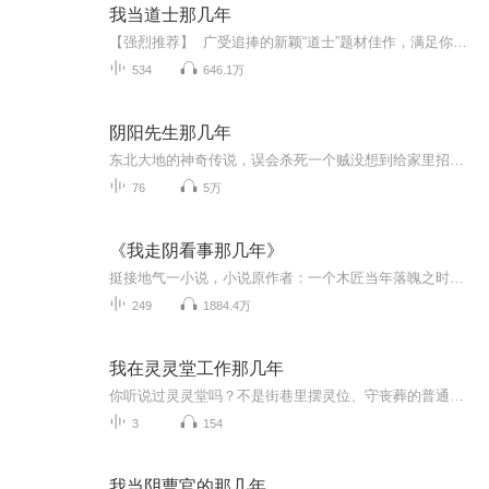
我当道士那几年
【强烈推荐】 广受追捧的新颖“道士”题材佳作，满足你的好奇心，快去收听作品吧！！ 【内容简介】 青果阅读超人气作品。 朋友，当你一个人走夜路时，如果听到自己的脚步有回音，千万别低头看。因为你会看见，你有两个影子。你有没有好奇过，...
534
646.1万
阴阳先生那几年
东北大地的神奇传说，误会杀死一个贼没想到给家里招惹了无边灾祸
76
5万
《我走阴看事那几年》
挺接地气一小说，小说原作者：一个木匠当年落魄之时用来练手的小说，留在这就当是个纪念吧。
249
1884.4万
我在灵灵堂工作那几年
你听说过灵灵堂吗？不是街巷里摆灵位、守丧葬的普通灵堂，而是藏在市井烟火里，专接阳间管不了、警局查不到的灵异事件处理公司—— 我是这儿的主事，一个守着民间道术的普通阴阳先生，而灵灵堂，就是我开的 “阴阳小店”。巷尾挂的红灯笼是我们的招牌，推...
3
154
我当阴曹官的那几年