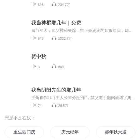
393
234.7万
我当神棍那几年｜免费
鬼节那天，师父神秘失踪，留下娇滴滴的师娘给我，却让我小心，谁知一个师娘变成了两个师娘，阴差阳错为救师娘我与其成亲，却在洞房夜被打的屁滚尿流，自此，我便走上了打怪升级的道路。。。
643
1032.7万
贺中秋
3
849
我当阴阳先生的那几年
主角崔作非（主人公辈分泛“作”，其父随手翻阅新华字典，某页的首字是废，其母不同意，遂改为同音字非[1] ），在一次美术课出外写生时，意外溺水身亡（其实是其爷爷得罪修炼有成的“黄皮子”，恩怨未消除时不幸浸湿刘先生给其的护身符，遭索命而死）。...
74
26.5万
您是不是在找：
重生西门庆
庆元纪年
那年秋天遇见幸福