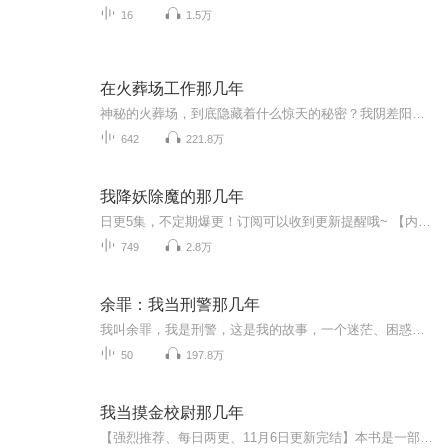
16
1.5万
在火葬场工作那几年
神秘的火葬场，到底隐藏着什么惊天的秘密？我阴差阳错的进入了这个火葬场工作，可有感觉这不是阴差阳错，而是冥冥之中自有安排。到底我在这里经历了什么？到底这火葬场隐藏了什么？童年的车祸怎么发生的，为什么我会进入到这特殊的火葬场，那神秘的第十三...
642
221.8万
我降妖除魔的那几年
日更5集，不定期爆更！订阅可以收到更新提醒哦~ 【内容简介】 牧氏老祖宗是邵雍先生的得意弟子，精通风水神鬼之学，爷爷是牧氏家族第二十九代传人。自从祖上习得这门技艺后，牧家代代单传，人丁十分的稀薄。爷爷为了改变现状，给我起名牧修，心愿是让...
749
2.8万
余罪：我当刑警那几年
我叫余罪，我是刑警，这是我的故事，一个迷茫、困惑、冲动、激烈的故事。从混迹人群中的扒手，到躲进深山老林里的悍匪；从横行街头的流氓，到海岸线边缘的毒枭，他们似乎离我们很远，似乎又很近，看似悄无声息却又如影随形。我们这里所要讲述的，正是这个...
50
197.8万
我当摸金校尉那几年
【强烈推荐、每日两更、11月6日更新完结】本书是一部摸金校尉的传奇小说。小说情节跌宕起伏、惊险万分，古墓探险、探宝寻踪、遭遇诅咒、千年迷影、万年古墓，一切的一切且看《我当摸金校尉那几年》。【内容简介】一张流传千年的地图，一世形影不离的诅咒。...