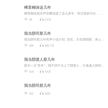
稀里糊涂这几年
稀里糊涂就在声音圈混迹了这么多年...有过很多付出，也拥有很多收获...谢谢一直以来为我加油的朋友...你们教会了我很多,也给了我很多力量...也谢谢一直否定和排斥我的人...你们给了我动力让我继续努力...
29
2.5万
我当阴司那几年
我当阴司那几年有声小说介绍: 吴忧，天生阴阳眼，身上自小有两个神秘仙家护持。一番际遇后成为代理阴曹官，得到游走阴阳两界，号令百鬼的能力，开始了他驱鬼诛邪、度鬼救人的历险生涯。在经历了金都地宫，东北野仙，酆都鬼市，长白邪影，以及一系列曲折离...
420
642.7万
我当阴渡人那几年
因为一次“意外”，我不得不当上了阴渡人，引鬼魂入阴间，但随着经历的越来越多，我发现事情远没有那么简单......而这一切，还要从我家的宅子说起......
218
4.5万
我当阴司那几年
421
50万