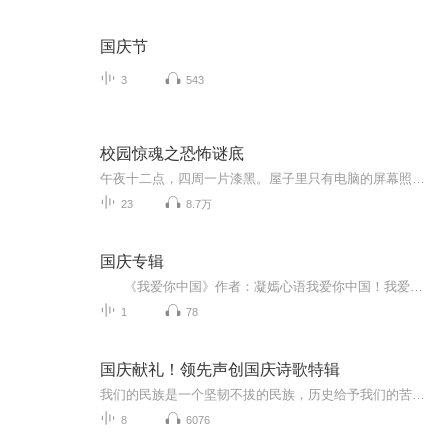
国庆节
3
543
校园惊魂之恐怖谜底
午夜十二点，四周一片漆黑。屋子里只有电脑的屏幕照亮我的脸庞。我躺在床上，手指在笔记本键盘上飞舞，一个个的文字从屏幕上跳出。吱哐！一个声响打断了我的思绪，原来是风将窗户吹开了。我摸索着起身，想去关窗户。黑暗中，我努力的低下身子，摸着我的拖鞋。但是它们却已经不翼而飞，我紧缩眉头，不由自主的看了一眼被风吹开的窗户。借着微弱的月光，我看到我的那双蓝色拖鞋，不知什么时候，已经在窗台上了！我只好掂起脚尖，慢慢走向那拥有一丝亮光的窗台。若隐若现的月光之下，阵风呼呼的灌入我的身体，初秋的夜晚，阴凉阴凉的。我伸出手，一手取下拖鞋，就在我准备关窗户的时候，突然，一只手握住了我的手腕！！窗户上印出了一张脸！
23
8.7万
国庆专辑
《我爱你中国》作者：凝嫣心语我爱你中国！我爱你春天蓬勃的秧苗；我爱你秋日金黄的硕果。我爱你中国！我爱你青松气质，我爱你红梅品格！我爱你家乡的甜蔗好像乳汁滋润着我的心窝。我爱你中国，我要把最美的歌儿献给你，我的母亲我的祖国。我爱你中国，我爱...
1
78
国庆献礼！领先声创国庆诗歌特辑
我们的民族是一个坚韧不拔的民族，历史给予我们的苦难都变成了闪着金光的勋章！我们的国家是一个龙腾虎跃的国家，那条巨龙正以不可阻挡之势崛起于神奇的东方！------------------------------------------------值此祖国70周年华诞之际，领先声创以诗歌向祖国献礼！用我们的声音、用我们的热血、用我们的灵魂诵读经典爱国篇章，歌颂我们的祖国！永远繁荣富强！
8
6076