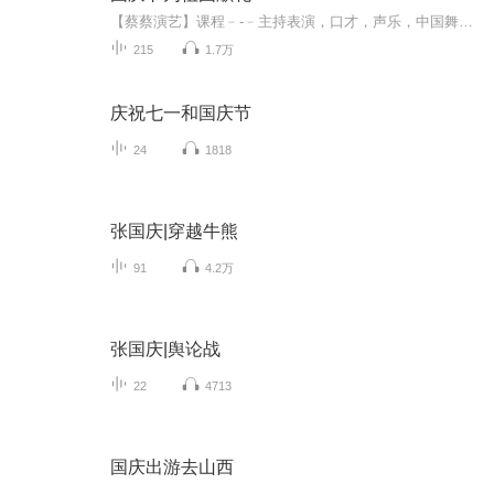
【蔡蔡演艺】课程﹣-﹣主持表演，口才，声乐，中国舞，民族舞。独特的小舞台，专业的录音棚，每一位同学都能成为优秀的小明星。独特的教学模式，轻松上课，快乐学习！知名主持人，舞蹈家，高级教师任职授课！江南总校：河沟街42号三楼 18545856430江北分校...
215
1.7万
庆祝七一和国庆节
24
1818
张国庆|穿越牛熊
91
4.2万
张国庆|舆论战
22
4713
国庆出游去山西