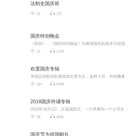
法制史国庆班
12
1万
国庆特别晚会
《原创》：《国庆特别晚会》为展现国庆的喜庆与祖国的深情我将以具体的场景切入从清晨升旗的庄严到街头巷尾的欢庆到历史与当下的交融，用优美的笔触传递对祖国的热爱与自豪！用诗歌和情感美文形式，歌颂祖国的繁荣富强，祝人民幸福安康！
12
2.9万
欢度国庆专辑
本辑以诗歌和歌颂祖国文章为主，金秋十月，丹桂飘香，在这个充满丰收喜悦的季节里，我们满怀激动和自豪，迎来了中华人民共和国76周年华诞。这不仅是一个庄重的纪念日，更是全体中华儿女共同欢庆的盛大的节日，承载着深厚的民族情感和历史意义.
167
6788
2018国庆吟诵专辑
2018年10月1日，正值国庆日。一大早看到一个公号文章，正是文天祥的《己卯十月一日至燕越五日罹狴犴有感而赋》。当然，彼十一非当今的十一。不过数字的巧合还是让人感触，今天拿来读一读，体味一番历史英杰的民族情怀，恰也当时。 根据诗题来看，这组诗是写于十月一日至十月五日之间，是文天祥被俘之后所作，这些诗作不仅有凛凛正气，更也能看的到他百端交集的复杂情感。另一首于右任先生的《望大陆》，微信公号有称《望乡》，一句“山之上国之殇”荡气回肠，一并兴起拿来读了一读。仓促间多有瑕疵...
38
2592
国庆节为祖国献礼