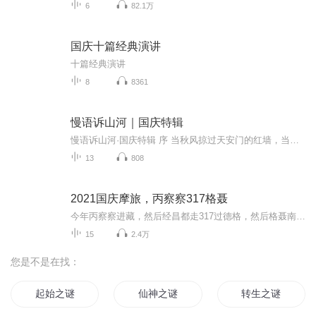
6
82.1万
国庆十篇经典演讲
十篇经典演讲
8
8361
慢语诉山河｜国庆特辑
慢语诉山河·国庆特辑 序 当秋风掠过天安门的红墙，当桂香漫过万里长江的碧波，我总愿慢下脚步，以声为笔，轻轻描摹这山河的模样。 不必追赶喧嚣的潮，也无需堆砌华丽的词——这一辑里，每一段朗诵都是心底的低语：是对着塞北草原的星子说“国泰”，是向着...
13
808
2021国庆摩旅，丙察察317格聂
今年丙察察进藏，然后经昌都走317过德格，然后格聂南线，最后沙溪古镇收尾。
15
2.4万
您是不是在找：
起始之谜
仙神之谜
转生之谜