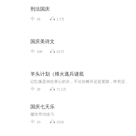
刑法国庆
26
1.7万
国庆美诗文
108
4173
羊头计划（烽火逃兵谜底
记忆像是倒在掌心的水，不论你摊开还是紧握，终究还是会从指缝中一滴一滴流淌干净，烽火狼烟的岁月，活着就是最大的奢望！活着就是幸运！活着就是幸福！ 谁是隐藏在独立团里的奸细？日军的《羊头计划》内容又是什么？烽火狼烟中的九连，胡义，苏青，小红缨，李有才，骡子……他们命运如何？听我为您娓娓道来……
28
71.1万
国庆七天乐
魔性早功练习
10
1518