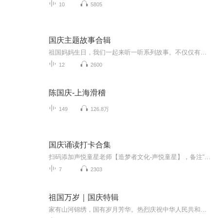
10
5805
国庆主题故事合辑
祖国妈妈生日，我们一起来听一听系列故事。不仅仅有《我的祖国》，还有红军故事，也有关于战争的故事，让大家体会到和平年代的不易。
12
2600
陈国庆-上海滑稽
149
126.8万
国庆诵读打卡合集
扫码添加声悦童星老师【造梦者文化-声悦童星】，备注“诵读打卡”报名，已添加好友的，直接发送“诵读打卡”报名，报名成功后进入社群。
7
2303
祖国万岁｜国庆特辑
家有山河锦绣，国有岁月芳华。热烈庆祝中华人民共和国成立73周年！