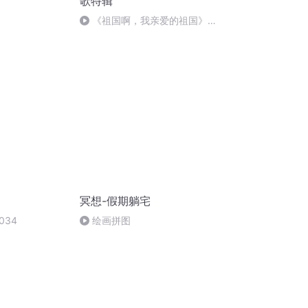
歌特辑
《祖国啊，我亲爱的祖国》温
婉
冥想-假期躺宅
034
绘画拼图