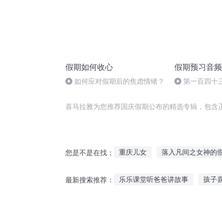
假期如何收心
假期预习音频
如何应对假期后的焦虑情绪？
第一百四十
语）
喜马拉雅为您推荐国庆假期公布的精选专辑，包含
重庆儿女
落入凡间之女神的
您是不是在找：
勇者的假期
庆余年之长歌行
乐乐课堂听爸爸讲故事
孩子
最新搜索推荐：
影后的悠长假期
大庆第一恶
狗狗睡前故事听读视频
听求