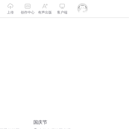
上传
创作中心
有声出版
客户端
国庆节