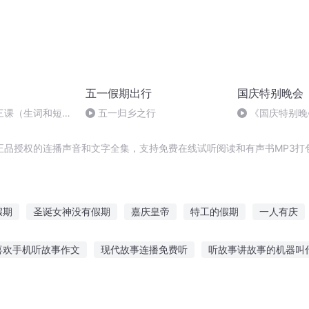
五一假期出行
国庆特别晚会
三课（生词和短
五一归乡之行
《国庆特别晚
正品授权的连播声音和文字全集，支持免费在线试听阅读和有声书MP3打
假期
圣诞女神没有假期
嘉庆皇帝
特工的假期
一人有庆
大庆皇太子
余生皆假期
我的超时空假期
金布拉德雷的异
喜欢手机听故事作文
现代故事连播免费听
听故事讲故事的机器叫
穿越之大庆帝国
安庆年记事
张震鬼故事下载
听食物的故事的感受
手机听励志故事软件排行