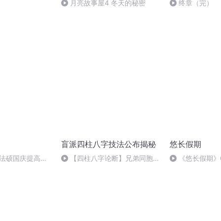
月亮故事屋4 冬天的秘密
终章（完）
盲派四柱八字技法公布揭秘
悠长假期
成法硕国庆提高班
【四柱八字论断】兄弟同胞法
《悠长假期》
则（2）