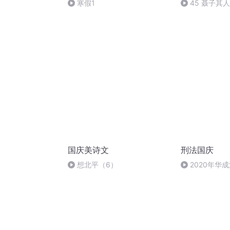
寒假1
45 聂子其人
国庆美诗文
刑法国庆
想北平（6）
2020年华
刑法陈 (26)