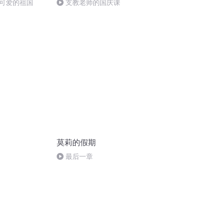
可爱的祖国
支教老师的国庆课
莫莉的假期
最后一章