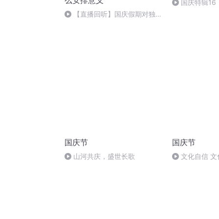
么安排意义
国庆特辑16
胡 东方红+一
【直播回听】国庆假期对独立
自主生活的有怎样
国庆节
国庆节
山河共庆，盛世长歌
文化自信 文