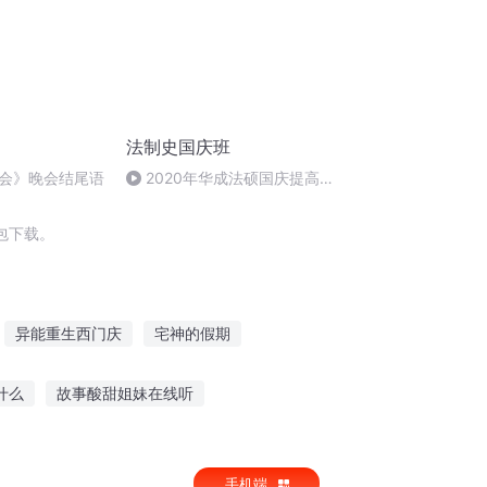
法制史国庆班
会》晚会结尾语
2020年华成法硕国庆提高班
法制史马志冰 (12)
包下载。
异能重生西门庆
宅神的假期
界休假
杀手没有假期
庆云传奇
什么
故事酸甜姐妹在线听
听牛津树app讲故事
小熊米粒故事在线听
手机端