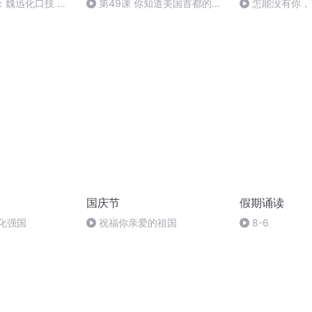
：魏迅化口技 二
第49课 你知道美国首都的名
怎能没有你，
般唱法和原生态
字吗？
国庆节
假期诵读
化强国
祝福你亲爱的祖国
8-6