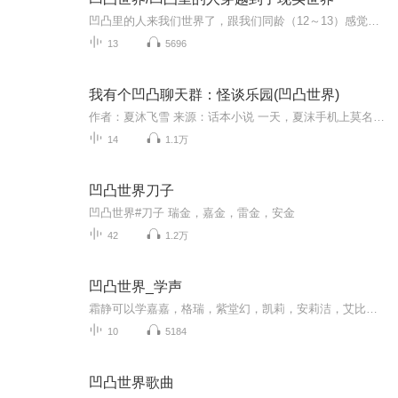
凹凸里的人来我们世界了，跟我们同龄（12～13）感觉我们学校会闹腾起来
13
5696
我有个凹凸聊天群：怪谈乐园(凹凸世界)
作者：夏沐飞雪 来源：话本小说 一天，夏沫手机上莫名多出了一个名为“逃生游戏”群聊，里面的成员都是凹凸世界的大佬们，而夏沫光荣成为这个群的群主。 为了和各位大佬打好关系，夏沫开始努力的刷好感：送蛋糕，送烤串，送牛奶，送汉堡，送积木…… 好不...
14
1.1万
凹凸世界刀子
凹凸世界#刀子 瑞金，嘉金，雷金，安金
42
1.2万
凹凸世界_学声
霜静可以学嘉嘉，格瑞，紫堂幻，凯莉，安莉洁，艾比，安迷修的声音哦。正在学习中⋯⋯定阅一下好吗～～
10
5184
凹凸世界歌曲