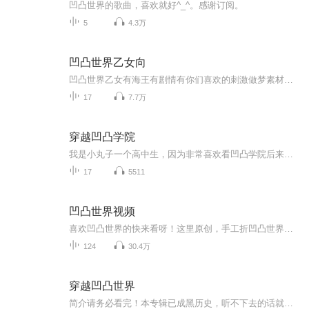
凹凸世界的歌曲，喜欢就好^_^。感谢订阅。
5
4.3万
凹凸世界乙女向
凹凸世界乙女有海王有剧情有你们喜欢的刺激做梦素材来听听吧全员️和你一个故事一集
17
7.7万
穿越凹凸学院
我是小丸子一个高中生，因为非常喜欢看凹凸学院后来有一天穿越进了凹凸学院，成了金的堂妹画
17
5511
凹凸世界视频
喜欢凹凸世界的快来看呀！这里原创，手工折凹凸世界里的东西，有时也会更一些小视频！喜欢的话就给个五星好评吧！
124
30.4万
穿越凹凸世界
简介请务必看完！本专辑已成黑历史，听不下去的话就别听了，我怕你们会被尬死(烂尾了同志们)本文为原创，禁止抄袭 禁止抄袭！（最近发现有几个粉粉专辑内容和我的差不多，麻烦修改一下）本文除雷祖外无CP，禁止ky ooc致歉！可能会客串一些刺七的东西 柒染...