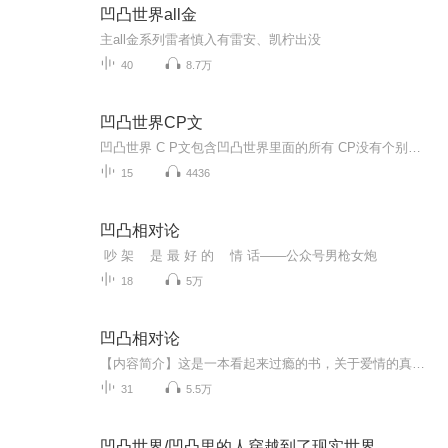
凹凸世界all金
主all金系列雷者慎入有雷安、凯柠出没
40
8.7万
凹凸世界CP文
凹凸世界 C P文包含凹凸世界里面的所有 CP没有个别限定 内容是RET自己写的，但是欢迎各位投稿想投稿什么 CP都可以，我有时间都会给大家读的哦 更新时间不定盗者，必究不喜勿喷可跳过啊 请勿 KY小鬼走开
15
4436
凹凸相对论
吵 架 是 最 好 的 情 话——公众号男枪女炮
18
5万
凹凸相对论
【内容简介】这是一本看起来过瘾的书，关于爱情的真相，多多少少我们都有些回避，姑娘们每天在朋友圈里秀恩爱，也许男朋友早已出轨去了别的姑娘怀抱。男人们总想左拥右抱、妻妾成群，又不被家里那位知道。世界本就是这样，男人和女人的对决，爱与被爱的对...
31
5.5万
凹凸世界/凹凸里的人穿越到了现实世界