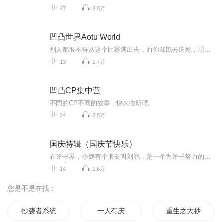
47
2.8万
凹凸世界Aotu World
别人都恨不得从这个比赛逃出去，而你却跑去送死，现在逃跑还来得及！”“绝对不会！”我，金，为了登格鲁星的命运和姐姐而来。我，格瑞，为了查清守望一族当年灭亡的原因而来。我，紫堂幻，为了证明自己寻找兄长而来。我，凯莉，为了追求自己的欢乐而来。...
13
1.7万
凹凸CP集中营
不同的CP不同的故事，快来收听吧
24
2.8万
国庆特辑（国庆节快乐）
在评书界，小魏有个朋友叫刘鹏，是一个为评书努力的小伙子。在2021年国庆期间，他想弄个特辑，便烦劳我给他录个爱国题材的评书小段儿。这种事情，不是特殊情况，小魏一般不会拒绝，也就给其录了一个《鲁迅踢鬼》，等他传完，我再传到我的专辑里。另外，小...
14
1.6万
您是不是在找：
抄袭者系统
一人有庆
重生之大抄袭王