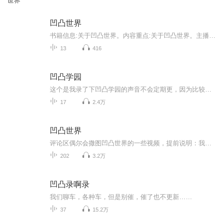
世界
凹凸世界
书籍信息:关于凹凸世界。内容重点:关于凹凸世界。主播介绍:关于凹凸世界。推荐人群:凹凸粉。
13
416
凹凸学园
这个是我录了下凹凸学园的声音不会定期更，因为比较忙更的慢谅解下~
17
2.4万
凹凸世界
评论区偶尔会撒图凹凸世界的一些视频，提前说明：我推雷狮，磕雷安，自动避雷哈。最近学业原因很少会更，见谅
202
3.2万
凹凸录啊录
我们聊车，各种车，但是别催，催了也不更新……
37
15.2万