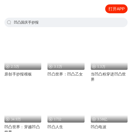
打开APP
凹凸国庆手抄报
2.5万
3.1万
1.3万
原创手抄报模板
凹凸世界：凹凸乙女
当凹凸粉穿进凹凸世
界
34.9万
1732
3.58亿
凹凸世界：穿越凹凸
凹凸人生
凹凸电波