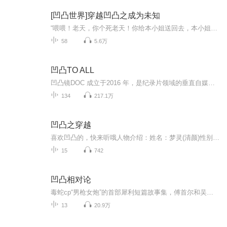
[凹凸世界]穿越凹凸之成为未知
“喂喂！老天，你个死老天！你给本小姐送回去，本小姐保证不灭了你！”此时洛星集团千金大小姐洛星焰正指着天空怒吼着……洛星集团大小姐洛星焰只是睡了一觉就莫名其妙的穿越到了凹凸世界，并又随艾比埃米参加了凹凸大赛，从此便在作死的道路上一去不复返...
58
5.6万
凹凸TO ALL
凹凸镜DOC 成立于2016 年，是纪录片领域的垂直自媒体，旨在“从纪录片出发打捞一切非虚构故事。”目前，由多位纪录片爱好者共同运营，致力于非虚构内容生产和传播，纪录片作品策展和放映，纪录片项目创作和制片等。10年来，我们一直坚信“真实不曾失去力量...
134
217.1万
凹凸之穿越
喜欢凹凸的，快来听哦人物介绍：姓名：梦灵(清颜)性别：女所属：影幻星皇族太女星座：金牛座 生日：5月3日年龄：15爱好：体操、武功(黑科技)食物：椰子血型：A型身高：172cm体重：92斤性格：？排名：100特殊技能：火神鞭舞人物简介：？？？元力技能：？？？
15
742
凹凸相对论
毒蛇cp“男枪女炮”的首部犀利短篇故事集，傅首尔和吴瑟斯这对毒舌用最犀利的方式解剖爱情，男人在干什么，女人在想什么。渣男的爱情观竟也觉得有些道理，本书不评对错，直讲故事，去理解这个世界上所有的爱与被爱。
13
20.9万